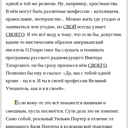
одной и той же религии. Ну, например, христианства.
В нём могут быть различные конфессии - католицизм,
православие, лютеранство... Можно жить где угодно и
заниматься чем угодно, но
СВОЙ
всегда узнает
СВОЕГО
. Я это всё веду к тому, что если бы, допустим,
каким-то мистическим образом
американский
писатель О.Генри
смог бы слушать и понимать
программы русского
радиоведущего Виктора
Татарского
, он бы сразу признал в нём
СВОЕГО
.
Позвонил бы ему и сказал: «Да, мы с тобой одной
крови - ты и я. И ты в своей профессии Великий
Утешитель, как и я в своей».
Е
сли кому-то это всё покажется наивным и
смешным, пусть посмеётся. Сути дела это не изменит.
Само собой, реальный Уильям Портер в отличие от
киношного Биля Портера в кулешовской трактовке