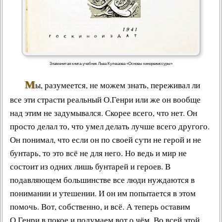
Знаменитая книга-учебник Льва Кулешова «Основы кинорежиссуры»
М
ы, разумеется, не можем знать, переживал ли
все эти страсти реальный О.Генри или же он вообще
над этим не задумывался. Скорее всего, что нет. Он
просто делал то, что умел делать лучше всего другого.
Он понимал, что если он по своей сути не герой и не
бунтарь, то это всё не для него. Но ведь и мир не
состоит из одних лишь бунтарей и героев. В
подавляющем большинстве все
люди нуждаются в
понимании и утешении
. И он им попытается в этом
помочь. Вот, собственно, и всё. А теперь оставим
О.Генри в покое и подумаем вот о чём. Во всей этой