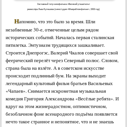
Заглавный титр кинофильма «Великий утешитель»
режиссёра Льва Кулешова (киностудия «Межрабпомфильм», 1933 год)
Н
апомню, что это было за время. Шли
незабвенные 30-е, отмеченные целым рядом
исторических событий. Началась
первая сталинская
пятилетка
. Энтузиазм трудящихся зашкаливает.
Строится
Днепрогэс
,
Валерий Чкалов
совершает свой
феерический
перелёт через Северный полюс
. Словом,
страна была на взлёте. А в
советском искусстве
происходит подлинный бум. На экраны выходит
легендарный культовый
фильм братьев Васильевых
«
Чапаев
». Снимается искрометная
музыкальная
комедия
Григория Александрова
«
Весёлые ребята
». И
вдруг на этом жизнерадостном, оптимистичном,
безоблачном фоне всенародного подъёма появляется
нечто такое странное и непонятное, что и не знаешь