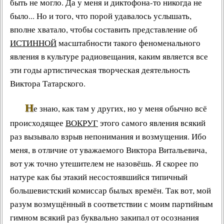
быть не могло. Да у меня и диктофона-то никогда не
было... Но и того, что порой удавалось услышать,
вполне хватало, чтобы составить представление об
ИСТИННОЙ
масштабности такого феноменального
явления в
культуре радиовещания
, каким является все
эти годы артистическая
творческая деятельность
Виктора Татарского
.
Н
е знаю, как там у других, но у меня обычно всё
происходящее
ВОКРУГ
этого самого явления всякий
раз вызывало взрыв непонимания и возмущения. Ибо
меня, в отличие от уважаемого Виктора Витальевича,
вот уж точно утешителем не назовёшь. Я скорее по
натуре как бы этакий несостоявшийся типичный
большевистский комиссар былых времён. Так вот, мой
разум возмущённый в соответствии с моим партийным
гимном всякий раз буквально закипал от осознания