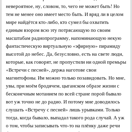
невероятное, ну, словом, то, чего не может быть! Но
тем не менее оно имеет место быть. И вряд ли в целом
мире найдётся кто-либо, кто сумел бы охватить
единым взором всю эту потрясающую по своим
масштабам
радиопрограмму
, напоминающую некую
фантастическую виртуальную «эфирную» пирамиду
высотой до небес. Да, безусловно, есть на свете люди,
которые, как говорят, не пропустили ни одной
премьры
«Встречи с песней»
, держа наготове свои
магнитофоны. Им можно только позавидовать. Но мне,
увы, при моём бродячем, цыганском образе жизни с
бесконечным мотанием по всей стране порой бывало
вот уж точно не до
радио
. И потому мне доводилось
слушать «Встречу с песней»
лишь урывками. Только
тогда, когда бывало, выпадал такого рода случай. А уж
о том, чтобы записывать что-то на плёнку даже речи