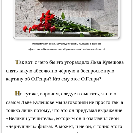
Мемориальная доска Льву Владимировичу Кулешову в Тамбове
(фото Павла Васильевча с сайта Правительства Тамбовской области)
Т
ак вот, с чего бы это угораздило Льва Кулешова
снять такую абсолютно чёрную и беспросветную
картину об О.Генри? Кто ему этот О.Генри?
Н
о тут же, впрочем, следует отметить, что и о
самом Льве Кулешове мы заговорили не просто так, а
только лишь потому, что это он придумал
выражение
«Великий утешитель»
, которым он и озаглавил свой
«чернушный» фильм. А может, и не он, я точно этого