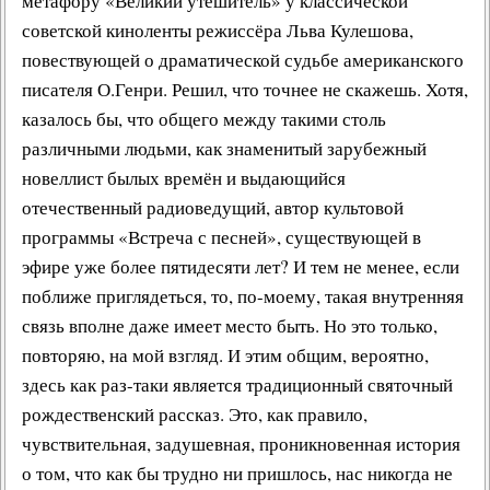
метафору «
Великий утешитель
» у классической
Другие работы В.В.Татарского
советской киноленты режиссёра
Льва Кулешова
,
Из архива «Радио России»
повествующей о драматической судьбе американского
Предтеча «Встречи с песней»
писателя
О.Генри
. Решил, что точнее не скажешь. Хотя,
казалось бы, что общего между такими столь
различными людьми, как знаменитый зарубежный
новеллист былых времён и
выдающийся
отечественный радиоведущий
,
автор культовой
программы
«
Встреча с песней
», существующей в
эфире уже более пятидесяти лет? И тем не менее, если
поближе приглядеться, то, по-моему, такая внутренняя
связь вполне даже имеет место быть. Но это только,
повторяю, на мой взгляд. И этим общим, вероятно,
здесь как раз-таки является
традиционный святочный
рождественский рассказ
. Это, как правило,
чувствительная, задушевная,
проникновенная история
о том, что как бы трудно ни пришлось, нас никогда не