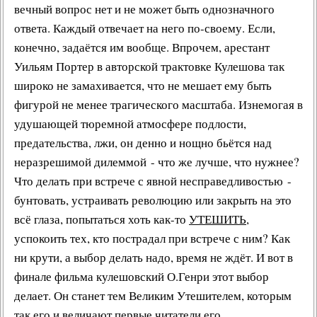
вечный вопрос нет и не может быть однозначного
ответа. Каждый отвечает на него по-своему. Если,
конечно, задаётся им вообще. Впрочем, арестант
Уильям Портер
в авторской трактовке Кулешова так
широко не замахивается, что не мешает ему быть
фигурой не менее трагического масштаба. Изнемогая в
удушающей тюремной атмосфере подлости,
предательства, лжи, он денно и нощно бьётся над
неразрешимой дилеммой - что же лучше, что нужнее?
Что делать при встрече с явной несправедливостью -
бунтовать, устраивать революцию или закрыть на это
всё глаза, попытаться хоть как-то
УТЕШИТЬ
,
успокоить тех, кто пострадал при встрече с ним? Как
ни крути, а выбор делать надо, время не ждёт. И вот в
финале фильма кулешовский О.Генри этот выбор
делает. Он станет тем Великим Утешителем, которым
так его и величают первые читатели его