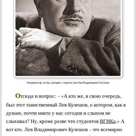
Кинорежиссёр, актёр, сценарист, теоретик кино Лев Владимирович Кулешов
О
тсюда и вопрос: - «А кто же, в свою очередь,
был этот
таинственный Лев Кулешов
, о котором, как я
думаю, почти никто у нас сегодня и слыхом не
слыхивал? Ну, кроме разве что студентов
ВГИКа
.» А
вот кто.
Лев Владимирович Кулешов
- это всемирно