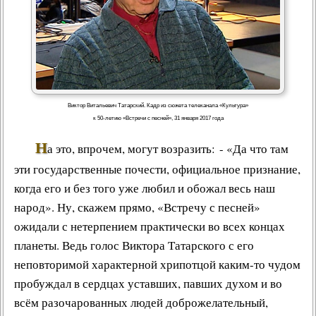
Виктор Витальевич Татарский. Кадр из сюжета телеканала «Культура»
к 50-летию «Встречи с песней», 31 января 2017 года
Н
а это, впрочем, могут возразить: - «Да что там
эти государственные почести, официальное признание,
когда его и без того уже любил и обожал весь наш
народ». Ну, скажем прямо, «Встречу с песней»
ожидали с нетерпением практически во всех концах
планеты. Ведь
голос Виктора Татарского
с его
неповторимой характерной хрипотцой каким-то чудом
пробуждал в сердцах уставших, павших духом и во
всём разочарованных людей доброжелательный,