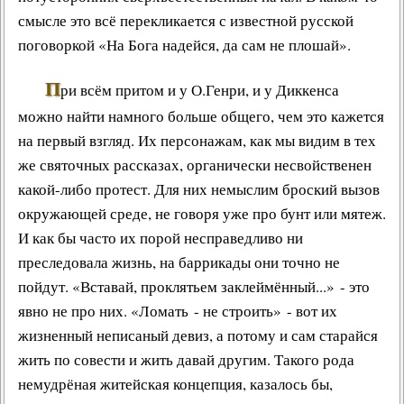
смысле это всё перекликается с известной русской
поговоркой «
На Бога надейся, да сам не плошай
».
П
ри всём притом и у О.Генри, и у Диккенса
можно найти намного больше общего, чем это кажется
на первый взгляд. Их персонажам, как мы видим в тех
же
святочных рассказах
, органически несвойственен
какой-либо протест. Для них немыслим броский вызов
окружающей среде, не говоря уже про бунт или мятеж.
И как бы часто их порой несправедливо ни
преследовала жизнь, на баррикады они точно не
пойдут. «
Вставай, проклятьем заклеймённый
...» - это
явно не про них. «
Ломать - не строить
» - вот их
жизненный неписаный девиз, а потому и сам
старайся
жить по совести
и жить давай другим. Такого рода
немудрёная
житейская концепция
, казалось бы,