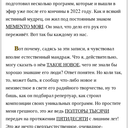
подготовил несколько программ, которые и вышли в
эфир уже после его кончины в 2022 году. Как и всякий
истинный мудрец
, он жил под постоянным знаком
MEMENTO MORI
. Он знал, что дело его рук его
переживёт. Вот так бы каждому из нас.
В
от почему, садясь за эти записи, я чувствовал
вполне естественный мандраж. Что я, действительно,
могу сказать о нём
ТАКОЕ НОВОЕ
, чего не знали бы
хорошо знавшие его люди? Ответ понятен. Но коли так,
то, может быть, я сообщу что-либо новое и
неизвестное в свете его
радийного творчества
, ну то
бишь, как он подбирал репертуар, как строил
композиции своих уникальных программ. Но простите
меня грешного, это же ведь
ПОЛТОРЫ ТЫСЯЧИ
передач на протяжении
ПЯТИДЕСЯТИ
с лишним лет!
Это же нечто сверхъестественное, очевидное-