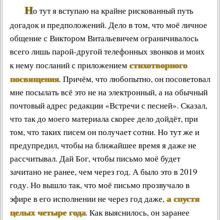
Н
о тут я вступаю на крайне рискованный путь
догадок и предположений. Дело в том, что моё личное
общение с Виктором Витальевичем ограничивалось
всего лишь парой-другой телефонных звонков и моих
стихотворного
к нему посланий с приложением
посвящения
. Причём, что любопытно, он посоветовал
мне посылать всё это не на электронный, а на обычный
почтовый адрес редакции «Встречи с песней». Сказал,
что так до моего материала скорее дело дойдёт, при
том, что таких писем он получает сотни. Но тут же и
предупредил, чтобы на ближайшее время я даже не
рассчитывал. Дай Бог, чтобы письмо моё будет
зачитано не ранее, чем через год. А было это в 2019
году. Но вышло так, что моё письмо прозвучало в
а спустя
эфире в его исполнении не через год даже,
целых четыре года
. Как выяснилось, он заранее