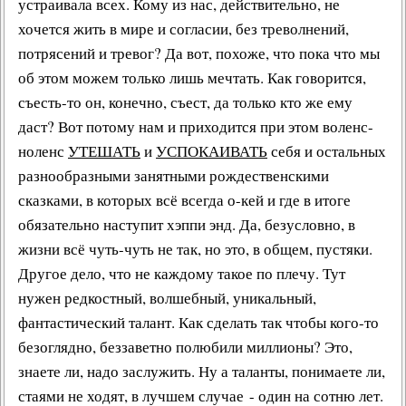
устраивала всех. Кому из нас, действительно, не
хочется жить в мире и согласии, без треволнений,
потрясений и тревог? Да вот, похоже, что пока что мы
об этом можем только лишь мечтать. Как говорится,
съесть-то он, конечно, съест, да только кто же ему
даст? Вот потому нам и приходится при этом
воленс-
ноленс
УТЕШАТЬ
и
УСПОКАИВАТЬ
себя и остальных
разнообразными занятными
рождественскими
сказками
, в которых всё всегда о-кей и где в итоге
обязательно наступит хэппи энд. Да, безусловно, в
жизни всё чуть-чуть не так, но это, в общем, пустяки.
Другое дело, что не каждому такое по плечу. Тут
нужен редкостный, волшебный, уникальный,
фантастический талант
. Как сделать так чтобы кого-то
безоглядно, беззаветно полюбили миллионы? Это,
знаете ли, надо заслужить. Ну а таланты, понимаете ли,
стаями не ходят, в лучшем случае - один на сотню лет.