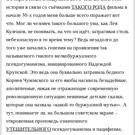
истории в связи со съёмками
ТАКОГО РОДА
фильма в
начале 30-х годов меня больше всего поражает вот
что. Мог ли человек такого большого ума, как Лев
Кулешов, не понимать, на что он идёт, затрагивая столь
небезопасную в то время тему? Ведь незадолго до
того уже начались гонения на проявления так
называемого гнилого мелкобуржуазного
псевдогуманизма, инициированного
Надеждой
Крупской
. Это ведь она буквально затравила бедного
Корнея Чуковского
за его якобы насквозь безыдейные,
аполитичные, никак не отражающие современную
революционную ситуацию невинные
детские сказки
,
которые она назвала «какой-то буржуазной мутью». А
тут, понимаете ли, на большом советском экране -
откровенная проповедь означенного
УТЕШИТЕЛЬНОГО
псевдогуманизма и пацифизма,