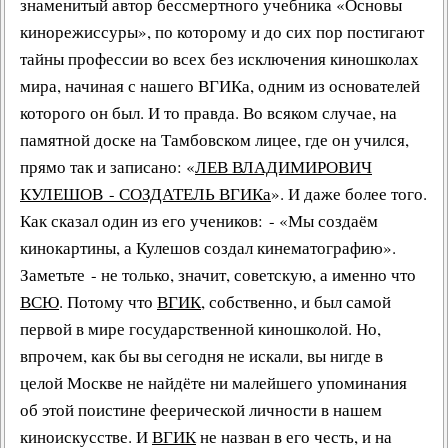
знаменитый автор бессмертного учебника «
Основы
кинорежиссуры
», по которому и до сих пор постигают
тайны профессии во всех без исключения киношколах
мира, начиная с нашего ВГИКа, одним из основателей
которого он был. И то правда. Во всяком случае, на
памятной доске на Тамбовском лицее, где он учился,
прямо так и записано: «
ЛЕВ ВЛАДИМИРОВИЧ
КУЛЕШОВ - СОЗДАТЕЛЬ ВГИКа
». И даже более того.
Как сказал один из его учеников: - «Мы создаём
кинокартины, а
Кулешов создал кинематографию
».
Заметьте - не только, значит, советскую, а именно что
ВСЮ
. Потому что
ВГИК
, собственно, и был самой
первой в мире государственной
киношколой
. Но,
впрочем, как бы вы сегодня не искали, вы нигде в
целой Москве не найдёте ни малейшего упоминания
об этой поистине феерической личности в нашем
киноискусстве. И
ВГИК
не назван в его честь, и на