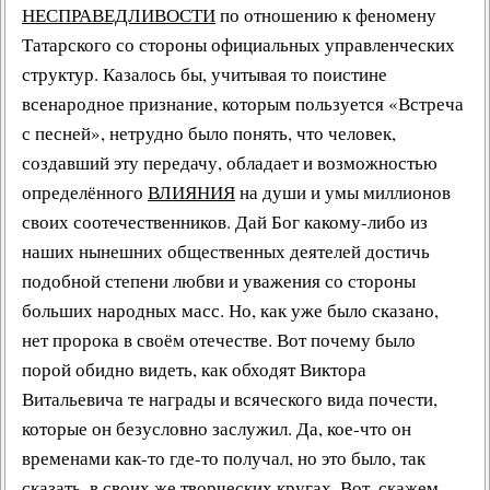
НЕСПРАВЕДЛИВОСТИ
по отношению к
феномену
Татарского
со стороны официальных управленческих
структур. Казалось бы, учитывая то поистине
всенародное признание
, которым пользуется «Встреча
с песней», нетрудно было понять, что человек,
создавший эту передачу, обладает и возможностью
определённого
ВЛИЯНИЯ
на души и умы миллионов
своих соотечественников. Дай Бог какому-либо из
наших нынешних общественных деятелей достичь
подобной степени любви и уважения со стороны
больших народных масс. Но, как уже было сказано,
нет пророка в своём отечестве. Вот почему было
порой обидно видеть, как обходят Виктора
Витальевича те награды и всяческого вида почести,
которые он безусловно заслужил. Да, кое-что он
временами как-то где-то получал, но это было, так
сказать, в своих же творческих кругах. Вот, скажем,