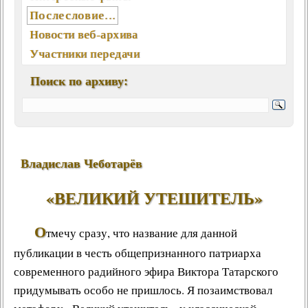
Послесловие...
Новости веб-архива
Участники передачи
География писем
Поиск по архиву:
Статьи, интервью, книги
Отклики, воспоминания
Ключевые слова (хештеги)
Мелодии экрана и сцены
Владислав Чеботарёв
Памятные даты августа
Песни, мелодии
«ВЕЛИКИЙ УТЕШИТЕЛЬ»
Вокалисты
Композиторы
О
тмечу сразу, что название для данной
Поэты
публикации в честь общепризнанного патриарха
Музыканты
современного радийного эфира
Виктора Татарского
Ансамбли, оркестры, хоры
придумывать особо не пришлось. Я позаимствовал
Из фонотеки «Встречи...»