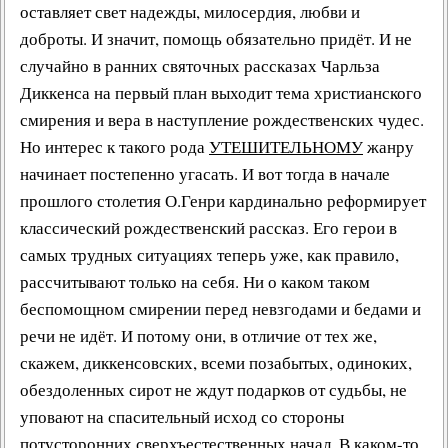
оставляет свет надежды, милосердия, любви и
доброты. И значит, помощь обязательно придёт. И не
случайно в ранних
святочных рассказах Чарльза
Диккенса
на первый план выходит тема христианского
смирения и вера в наступление рождественских чудес.
Но интерес к такого рода
УТЕШИТЕЛЬНОМУ
жанру
начинает постепенно угасать. И вот тогда в начале
прошлого столетия О.Генри кардинально реформирует
классический рождественский рассказ
. Его герои в
самых трудных ситуациях теперь уже, как правило,
рассчитывают только на себя. Ни о каком таком
беспомощном смирении перед невзгодами и бедами и
речи не идёт. И потому они, в отличие от тех же,
скажем, диккенсовских, всеми позабытых, одиноких,
обездоленных сирот не ждут подарков от судьбы, не
уповают на спасительный исход со стороны
потусторонних сверхъестественных начал. В каком-то