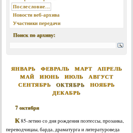
Послесловие...
Новости веб-архива
Участники передачи
География писем
Поиск по архиву:
Статьи, интервью, книги
Отклики, воспоминания
Ключевые слова (хештеги)
Мелодии экрана и сцены
ЯНВАРЬ
ФЕВРАЛЬ
МАРТ
АПРЕЛЬ
Памятные даты августа
МАЙ
ИЮНЬ
ИЮЛЬ
АВГУСТ
Песни, мелодии
СЕНТЯБРЬ
ОКТЯБРЬ
НОЯБРЬ
Вокалисты
ДЕКАБРЬ
Композиторы
Поэты
7 октября
Музыканты
К
85-летию со дня рождения поэтессы, прозаика,
Ансамбли, оркестры, хоры
переводчицаы, барда, драматурга и литературоведа
Из фонотеки «Встречи...»