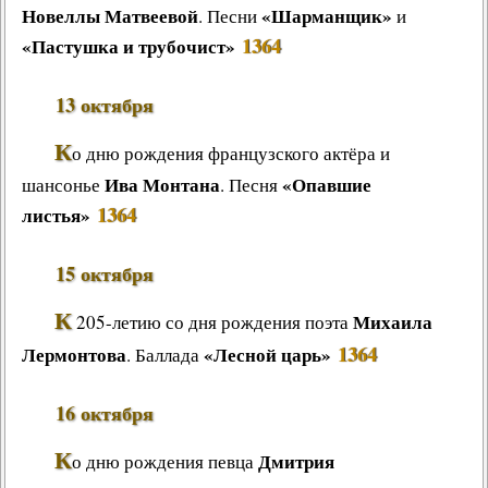
Новеллы Матвеевой
«Шарманщик»
. Песни
и
Другие работы В.В.Татарского
1364
«Пастушка и трубочист»
Из архива «Радио России»
Предтеча «Встречи с песней»
13 октября
К
о дню рождения французского актёра и
Ива Монтана
«Опавшие
шансонье
. Песня
1364
листья»
15 октября
К
Михаила
205-летию со дня рождения поэта
1364
Лермонтова
«Лесной царь»
. Баллада
16 октября
К
Дмитрия
о дню рождения певца