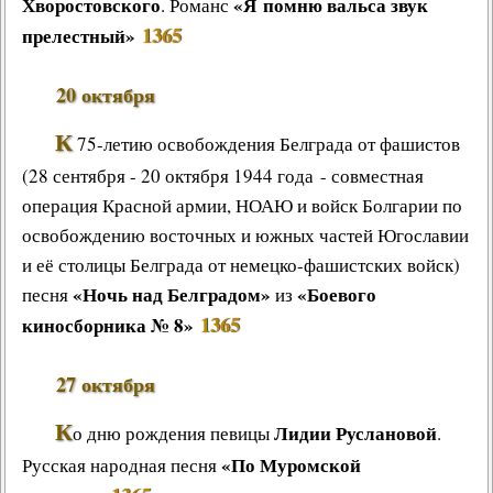
Хворостовского
«Я помню вальса звук
. Романс
1365
прелестный»
20 октября
К
75-летию освобождения Белграда от фашистов
(28 сентября - 20 октября 1944 года - совместная
операция Красной армии, НОАЮ и войск Болгарии по
освобождению восточных и южных частей Югославии
и её столицы Белграда от немецко-фашистских войск)
«Ночь над Белградом»
«Боевого
песня
из
1365
киносборника № 8»
27 октября
К
Лидии Руслановой
о дню рождения певицы
.
«По Муромской
Русская народная песня