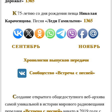
1365
дорожке»
К
Николая
75-летию со дня рождения певца
1365
Караченцова
«Леди Гамильтон»
. Песня
СЕНТЯБРЬ
НОЯБРЬ
Хронология выпусков передачи
Сообщество «Встреча с песней»
С
оздание открытого общедоступного веб-архива
самой уникальной в истории мирового радиовещания
«Встреча с песней»
передачи
начато в 2019 году с