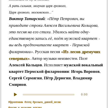
А рать сильная, могучая царя грозного,
Царя грозного, московского...”
Виктор Татарский
: «Пётр Петрович, вы
приводите строки Алексея Васильевича Кольцова,
это песня на его стихи. Удалось найти одну-
единственную запись её, поёт мужской квартет -
вы ведь предпочитаете квартет - Пермской
«Из лесов дремучих
филармонии»
.
Русская песня
северных»
.
Автор музыки неизвестен. Поэт
Алексей Кольцов
мужской вокальный
. Исполняет
квартет Пермской филармонии
Игорь Воронов
:
,
Сергей Сермягин
Пётр Дерюгин
Владимир
,
,
Смирнов
.
0:00
#фронтовик
#отец
#розыск_давней_песни
#пeсни_и_мeлoдии_дeтствa