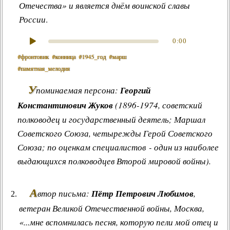
Отечества» и является днём воинской славы
России
.
0:00
#фронтовик
#конница
#1945_год
#марш
#памятная_мелодия
У
поминаемая персона:
Георгий
Константинович Жуков
(1896-1974, советский
полководец и государственный деятель; Маршал
Советского Союза, четырежды Герой Советского
Союза; по оценкам специалистов - один из наиболее
выдающихся полководцев Второй мировой войны).
А
втор письма:
Пётр Петрович Любимов
,
ветеран Великой Отечественной войны, Москва,
«...мне вспомнилась песня, которую пели мой отец и