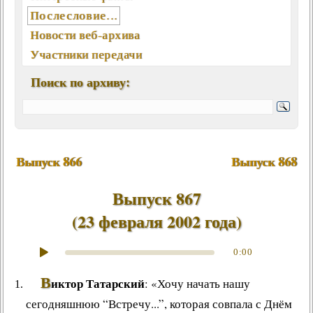
Послесловие...
Новости веб-архива
Участники передачи
География писем
Поиск по архиву:
Статьи, интервью, книги
Отклики, воспоминания
Ключевые слова (хештеги)
Мелодии экрана и сцены
Выпуск 866
Выпуск 868
Памятные даты августа
Песни, мелодии
Выпуск 867
Вокалисты
(
23 февраля 2002 года
)
Композиторы
Поэты
0:00
Музыканты
В
иктор Татарский
: «Хочу начать нашу
Ансамбли, оркестры, хоры
сегодняшнюю “Встречу...”, которая совпала с Днём
Из фонотеки «Встречи...»