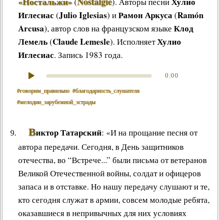
«Ностальжи»
Nostalgie
Хулио
(
)
.
Авторы песни
Иглесиас
Julio Iglesias
Рамон Аркуса
Ramón
(
) и
(
Arcusa
Клод
), автор слов на французском языке
Лемель
Claude Lemesle
Хулио
(
). Исполняет
Иглесиас
. Запись 1983 года.
0:00
#говорим_правильно
#благодарность_слушателя
#мелодии_зарубежной_эстрады
В
иктор Татарский
: «И на прощание песня от
автора передачи. Сегодня, в День защитников
отечества, во “Встрече...” были письма от ветеранов
Великой Отечественной войны, солдат и офицеров
запаса и в отставке. Но нашу передачу слушают и те,
кто сегодня служат в армии, совсем молодые ребята,
оказавшиеся в непривычных для них условиях