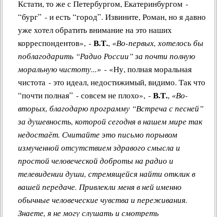
Кстати, то же с Петербургом, Екатеринбургом -
“бург” - и есть “город”. Извините, Роман, но я давно
уже хотел обратить внимание на это наших
В.Т.
корреспондентов», -
,
«Во-первых, хотелось бы
поблагодарить “Радио России” за почти полную
моральную чистоту...»
- «Ну, полная моральная
чистота - это идеал, недостижимый, видимо. Так что
В.Т.
“почти полная” - совсем не плохо», -
,
«Во-
вторых, благодарю программу “Встреча с песней”
за душевность, которой сегодня в нашем мире так
недостаёт. Считайте это письмо порывом
измученной отсутствием здравого смысла и
простой человеческой доброты на радио и
телевидении души, стремящейся найти отклик в
вашей передаче. Привлекли меня в ней именно
обычные человеческие чувства и переживания.
Знаете, я не могу слушать и смотреть