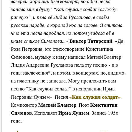
лагерей, хороший был концерт, но одна песня
запала мне в душу: “Как служил солдат службу
ратную”, и пела её Лидия Русланова, в своём
русском наряде, с короной кос на голове. Я считала,
что эта песня народная, но потом увидела её в
Виктор Татарский
книге стихов Симонова...»
: «Да,
Роза Петровна, это стихотворение Константина
Симонова, музыку к нему написал Матвей Блантер.
Лидия Андреевна Русланова пела эту песню - и в
годы заключения*, и потом, в концертах, но, видимо,
на пластинку не записала. Могу предложить вам
песню “Как служил солдат” в исполнении
Ирмы
«Как служил солдат»
Петровны Яунзем
»
.
Песня
.
Матвей Блантер
Константин
Композитор
. Поэт
Симонов
Ирма Яунзем
. Исполняет
. Запись 1956
года.