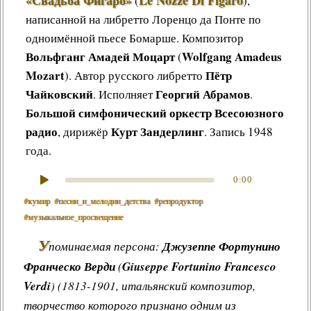
«Свадьба Фигаро»
Le Nozze Di Figaro
(
),
написанной на либретто Лоренцо да Понте по
одноимённой пьесе Бомарше
.
Композитор
Вольфганг Амадей Моцарт
Wolfgang Amadeus
(
Mozart
Пётр
). Автор русского либретто
Чайковский
Георгий Абрамов
. Исполняет
.
Большой симфонический оркестр Всесоюзного
радио
Курт Зандерлинг
, дирижёр
. Запись 1948
года.
0:00
#кумир
#пeсни_и_мeлoдии_дeтствa
#репродуктор
#музыкальное_просвещение
У
поминаемая персона:
Джузеппе Фортунино
Франческо Верди
(
Giuseppe Fortunino Francesco
Verdi
) (1813-1901, итальянский композитор,
творчество которого признано одним из