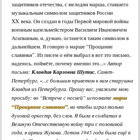
защитников отечества, с мелодии марша, ставшего
Другие работы В.В.Татарского
музыкальным символом защитников России
Из архива «Радио России»
XX века. Он создан в годы Первой мировой войны
Предтеча «Встречи с песней»
военным капельмейстером Василием Ивановичем
Агапкиным, и, думаю, останется таким символом в
дальнейшем. Я говорю о марше “Прощание
славянки”. Из писем о нём выбрал я вот это письмо,
надеюсь, поймёте, почему именно это...»
Автор
письма:
Клавдия Карловна Шутис
, Санкт-
Петербург, «...с большим приветом к вам старушка
Клавдия из Петербурга. Прошу вас, уважьте мою
марш
просьбу: во “Встрече с песней” исполните
“Прощание славянки”
, но чтобы играл только
духовой оркестр, без слов. Я была в солдатах в
Великую Отечественную войну три с половиной
года, в армии Жукова. Летом 1945 года была ещё в