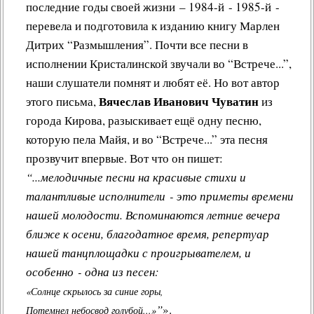
последние годы своей жизни – 1984-й - 1985-й -
перевела и подготовила к изданию книгу Марлен
Дитрих “Размышления”. Почти все песни в
исполнении Кристалинской звучали во “Встрече...”,
наши слушатели помнят и любят её. Но вот автор
Вячеслав Иванович Чуватин
этого письма,
из
города Кирова, разыскивает ещё одну песню,
которую пела Майя, и во “Встрече...” эта песня
прозвучит впервые. Вот что он пишет:
“...мелодичные песни на красивые стихи и
талантливые исполнители - это приметы времени
нашей молодости. Вспоминаются летние вечера
ближе к осени, благодатное время, репертуар
нашей танцплощадки с проигрывателем, и
особенно - одна из песен:
«Солнце скрылось за синие горы,
”
»
.
Потемнел небосвод голубой...»