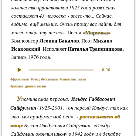
количество фронтовиков 1925 года рождения
составляет 43 человека - всего-то... Сейчас,
видимо, ещё меньше. Очень прошу вас найти для
«Морячка»
моего отца эту песню»
.
Песня
.
Леонид Бакалов
Михаил
Композитор
. Поэт
Исаковский
Наталья Трапезникова
. Исполняет
.
Запись 1976 года.
0:00
#фронтовик
#отец
#госпиталь
#памятная_песня
#розыск_давней_песни
У
поминаемая персона:
Ильдус Габбасович
Сайфуллин
(1925-2001, «он первый Ильдус, так как
рассказывает об
это имя придумал мой дед», -
отце
Булат Ильдусович Сайфуллин: «Ильдус
Сайфуллин окончил школу в 1942 году и в декабре