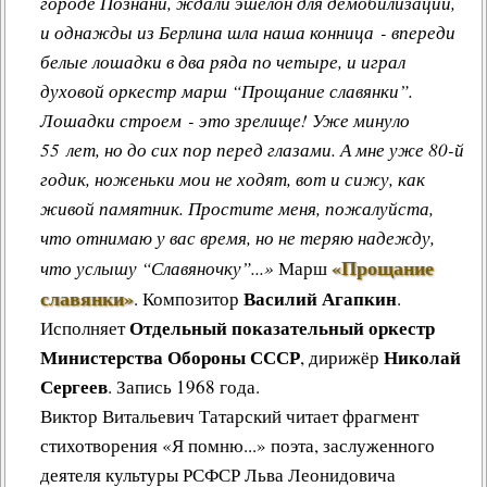
городе Познани, ждали эшелон для демобилизации,
и однажды из Берлина шла наша конница - впереди
белые лошадки в два ряда по четыре, и играл
духовой оркестр марш “Прощание славянки”.
Лошадки строем - это зрелище! Уже минуло
55 лет, но до сих пор перед глазами. А мне уже 80-й
годик, ноженьки мои не ходят, вот и сижу, как
живой памятник. Простите меня, пожалуйста,
что отнимаю у вас время, но не теряю надежду,
«Прощание
что услышу “Славяночку”...»
Марш
славянки»
Василий Агапкин
.
Композитор
.
Отдельный показательный оркестр
Исполняет
Министерства Обороны СССР
Николай
, дирижёр
Сергеев
. Запись 1968 года.
Виктор Витальевич Татарский
читает фрагмент
стихотворения «Я помню...» поэта, заслуженного
деятеля культуры РСФСР
Льва Леонидовича