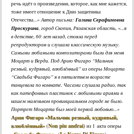
речь идёт о произведении, которое, как мне кажется,
тоже имеет отношение к Дню защитника
Отечества...»
Автор письма:
Галина Серафимовна
Проскурина
, город Скопин, Рязанская область, «...я
в детстве, 60 лет назад, стояла перед
репродуктором и слушала классическую музыку.
Самыми любимыми композиторами были для меня
Моцарт и Верди. Под Арию Фигаро “Мальчик
резвый, кудрявый, влюблённый” из оперы Моцарта
“Свадьба Фигаро” я в пятилетнем возрасте
танцевала по комнате. Часами слушала радио, так
как патефонных пластинок с любимыми ариями в
нашем маленьком провинциальном городе не было.
Портрет Моцарта был моей первой любовью...»
Ария Фигаро
«Мальчик резвый, кудрявый,
влюблённый»
Non piu andrai
(
) из 1 акта оперы