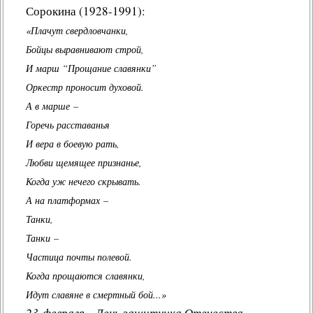
Сорокина
(1928-1991):
«Плачут свердловчанки,
Бойцы выравнивают строй,
И марш “Прощание славянки”
Оркестр проносит духовой.
А в марше –
Горечь расставанья
И вера в боевую рать,
Любви щемящее признанье,
Когда уж нечего скрывать.
А на платформах –
Танки,
Танки –
Частица почты полевой.
Когда прощаются славянки,
Идут славяне в смертный бой...»
23 февраля -
День защитника Отечества
-