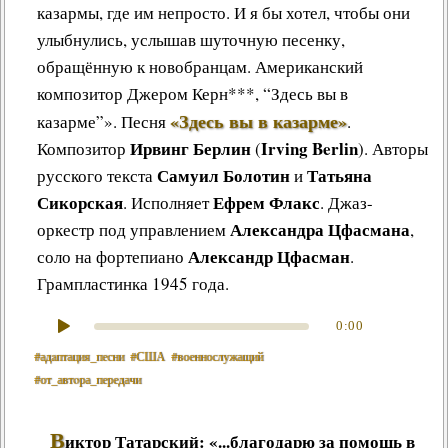
казармы, где им непросто. И я бы хотел, чтобы они
улыбнулись, услышав шуточную песенку,
обращённую к новобранцам. Американский
композитор Джером Керн***, “Здесь вы в
«Здесь вы в казарме»
казарме”».
Песня
.
Ирвинг Берлин
Irving Berlin
Композитор
(
). Авторы
Самуил Болотин
Татьяна
русского текста
и
Сикорская
Ефрем Флакс
. Исполняет
. Джаз-
Александра Цфасмана
оркестр под управлением
,
Александр Цфасман
соло на фортепиано
.
Грампластинка 1945 года.
0:00
#адaптация_песни
#США
#военнослужащий
#от_автoра_передачи
В
иктор Татарский: «...благодарю за помощь в