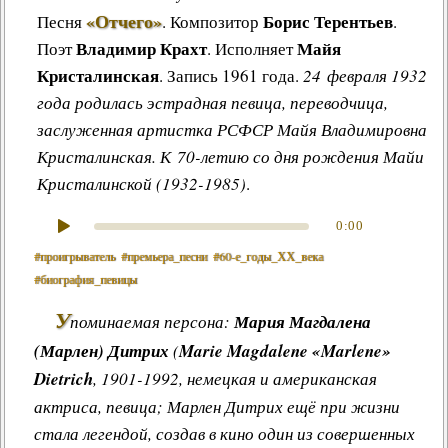
«Отчего»
Борис Терентьев
Песня
.
Композитор
.
Владимир Крахт
Майя
Поэт
. Исполняет
Кристалинская
. Запись 1961 года.
24 февраля 1932
года родилась эстрадная певица, переводчица,
заслуженная артистка РСФСР
Майя Владимировна
Кристалинская
. К 70-летию со дня рождения Майи
Кристалинской (1932-1985)
.
0:00
#проигрыватель
#премьера_песни
#60‑е_годы_ХХ_века
#биография_певицы
У
поминаемая персона:
Мария Магдалена
(Марлен) Дитрих
(
Marie Magdalene «Marlene»
Dietrich
, 1901-1992, немецкая и американская
актриса, певица; Марлен Дитрих ещё при жизни
стала легендой, создав в кино один из совершенных