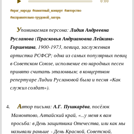
0:00
#враг_народа
#памятный_концерт
#авторство
#исправительно‑трудовой_лагерь
У
поминаемая персона:
Лидия Андреевна
Русланова
(
Прасковья Андриановна Лейкина-
Горшенина
, 1900-1973, певица, заслуженная
артистка РСФСР; одна из самых популярных певиц
в Советском Союзе, исполнение ею народных песен
принято считать эталонным; в концертном
репертуаре Лидии Руслановой была и песня «Как
служил солдат»).
А
втор письма:
А.Г. Пушкарёва
, посёлок
Мамонтово, Алтайский край, «...у меня к вам
просьба: в День защитника Отечества, или как мы
называли раньше - День Красной, Советской,