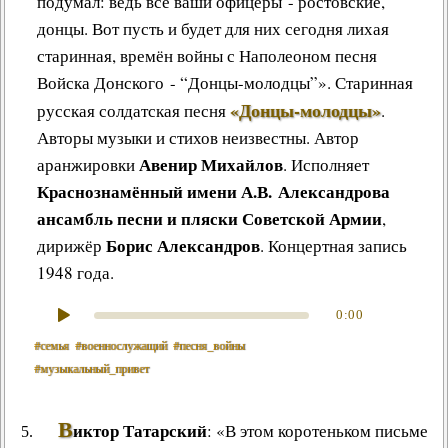
подумал: ведь все ваши офицеры - ростовские,
донцы. Вот пусть и будет для них сегодня лихая
старинная, времён войны с Наполеоном песня
Войска Донского - “Донцы-молодцы”»
.
Старинная
«Донцы-молодцы»
русская солдатская песня
.
Авторы музыки и стихов неизвестны. Автор
Авенир Михайлов
аранжировки
. Исполняет
Краснознамённый имени А.В. Александрова
ансамбль песни и пляски Советской Армии
,
Борис Александров
дирижёр
. Концертная запись
1948 года.
0:00
#семья
#военнослужащий
#песня_войны
#музыкальный_привет
В
иктор Татарский
: «В этом коротеньком письме