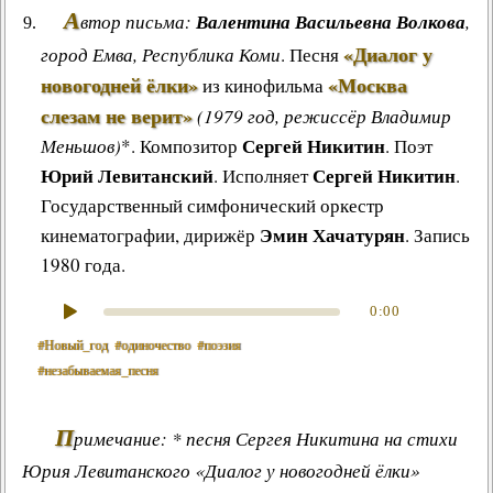
А
втор письма:
Валентина Васильевна Волкова
,
«Диалог у
город Емва, Республика Коми
.
Песня
новогодней ёлки»
«Москва
из кинофильма
слезам не верит»
(1979 год, режиссёр
Владимир
Сергей Никитин
Меньшов
)
*.
Композитор
. Поэт
Юрий Левитанский
Сергей Никитин
. Исполняет
.
Государственный симфонический оркестр
Эмин Хачатурян
кинематографии, дирижёр
. Запись
1980 года.
0:00
#Новый_год
#одиночество
#поэзия
#незабываемая_песня
П
римечание: * песня Сергея Никитина на стихи
Юрия Левитанского «Диалог у новогодней ёлки»