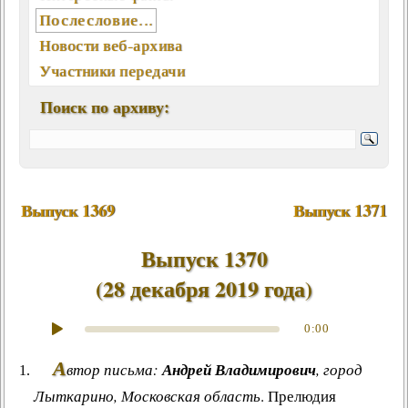
Послесловие...
Новости веб-архива
Участники передачи
География писем
Поиск по архиву:
Статьи, интервью, книги
Отклики, воспоминания
Ключевые слова (хештеги)
Мелодии экрана и сцены
Выпуск 1369
Выпуск 1371
Памятные даты августа
Песни, мелодии
Выпуск 1370
Вокалисты
(
28 декабря 2019 года
)
Композиторы
Поэты
0:00
Музыканты
А
втор письма:
Андрей Владимирович
, город
Ансамбли, оркестры, хоры
Лыткарино, Московская область
.
Прелюдия
Из фонотеки «Встречи...»