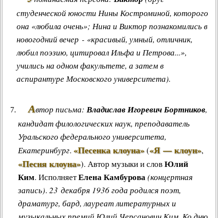
студенческой юности Нины Костроминой, которого
она «любила очень»; Нина и Виктор познакомились в
новогодний вечер - «красивый, умный, отличник,
любил поэзию, цитировал Ильфа и Петрова...»,
учились на одном факультете, а затем в
аспирантуре Московского университета).
А
втор письма:
Владислав Игоревич Бортников
,
кандидат филологических наук, преподаватель
Уральского федерального университета,
«Песенка клоуна»
«Я — клоун»
Екатеринбург
.
(
,
«Песня клоуна»
Юлий
)
.
Автор музыки и слов
Ким
Елена Камбурова
. Исполняет
(концертная
запись)
.
23 декабря 1936 года родился поэт,
драматург, бард, лауреат литературных и
музыкальных премий Юлий Черсанович Ким. Ко дню