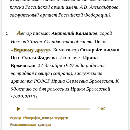
пляски Российской армии имени А.В. Александрова,
заслуженный артист Российской Федерации).
А
втор письма:
Анатолий Калгашов
, город
Нижний Тагил, Свердловская область
.
Песня
«Верному другу»
Оскар Фельцман
.
Композитор
.
Ольга Фадеева
Ирина
Поэт
. Исполняет
Бржевская
.
27 декабря 1929 года родилась
эстрадная певица (сопрано), заслуженная
артистка РСФСР Ирина Сергеевна Бржевская. К
90-летию со дня рождения Ирины Бржевской
(1929-2019)
.
0:00
#кумир
#биография_певицы
#супруги
#исполнительская_культура