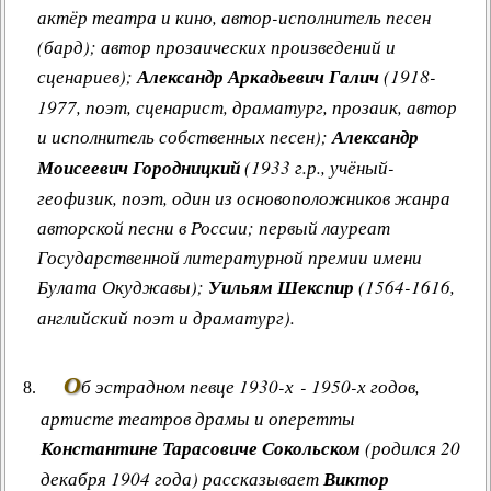
актёр театра и кино, автор-исполнитель песен
(бард); автор прозаических произведений и
сценариев);
Александр Аркадьевич Галич
(1918-
1977, поэт, сценарист, драматург, прозаик, автор
и исполнитель собственных песен);
Александр
Моисеевич Городницкий
(1933 г.р., учёный-
геофизик, поэт, один из основоположников жанра
авторской песни в России; первый лауреат
Государственной литературной премии имени
Булата Окуджавы);
Уильям Шекспир
(1564-1616,
английский поэт и драматург).
О
б эстрадном певце 1930-х - 1950-х годов,
артисте театров драмы и оперетты
Константине Тарасовиче Сокольском
(родился 20
декабря 1904 года) рассказывает
Виктор