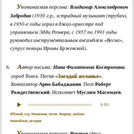
У
поминаемая персона:
Владимир Александрович
Забродин
(1930 г.р., эстрадный музыкант (трубач),
в 1950-е годы играл в джаз-оркестре под
управлением Эдди Рознера, с 1957 по 1991 годы
руководил инструментальным ансамблем «Весна»,
супруг певицы Ирины Бржевской).
А
втор письма:
Нина Филипповна Костромина
,
«Загадай желанье»
город Томск
.
Песня
.
Арно Бабаджанян
Роберт
Композитор
. Поэт
Рождественский
Муслим Магомаев
. Исполняет
.
0:00
#Новый_год
#памятная_песня
#первая_любовь
#житейская_история
У
поминаемая персона:
Виктор
(друг