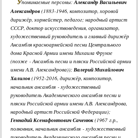
У
поминаемые персоны:
Александр Васильевич
Александров
(1883-1946, композитор, хоровой
дирижёр, хормейстер, педагог; народный артист
СССР, доктор искусствоведения, организатор,
художественный руководитель и главный дирижёр
Ансамбля красноармейской песни Центрального
дома Красной Армии имени Михаила Фрунзе
(позже - Ансамбль песни и пляски Российской армии
имени А.В. Александрова));
Валерий Михайлович
Халилов
(1952-2016, дирижёр, композитор,
начальник ансамбля - художественный
руководитель Академического ансамбля песни и
пляски Российской армии имени А.В. Александрова,
народный артист Российской Федерации);
Геннадий Ксенафонтович Саченюк
(1967 г.р.,
полковник, начальник ансамбля - художественный
руководитель Академического ансамбля песни и