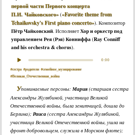
первой части Первого концерта
П.И. Чайковского»
«Favorite theme from
(
Tchaikovsky's First piano concerto»
)
.
Композитор
Пётр Чайковский
Хор и оркестр под
. Исполняет
управлением Рея (Рэя) Конниффа
Ray Conniff
(
and his orchestra & chorus
).
0:00
#сестра
#родители
#семейное_музицирование
#Великая_Отечественная_война
У
поминаемые персоны:
Мария
(старшая сестра
Александры Жулябиной, участница Великой
Отечественной войны, была зенитчицей, дошла до
Берлина);
Раиса
(сестра Александры Жулябиной,
участница Великой Отечественной войны, ушла на
фронт добровольцем, служила в Морском флоте);