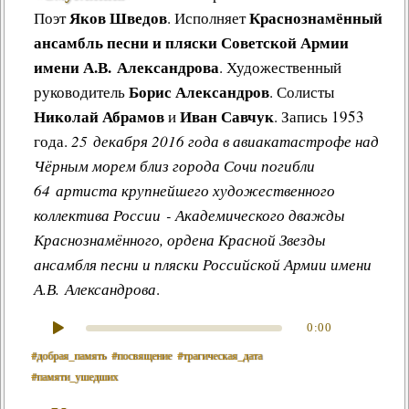
Яков Шведов
Краснознамённый
Поэт
. Исполняет
ансамбль песни и пляски Советской Армии
имени А.В. Александрова
. Художественный
Борис Александров
руководитель
. Солисты
Николай Абрамов
Иван Савчук
и
. Запись 1953
года.
25 декабря 2016 года в авиакатастрофе над
Чёрным морем близ города Сочи погибли
64 артиста крупнейшего художественного
коллектива России - Академического дважды
Краснознамённого, ордена Красной Звезды
ансамбля песни и пляски Российской Армии имени
А.В. Александрова
.
0:00
#добрая_память
#посвящение
#трагическая_дата
#памяти_ушедших