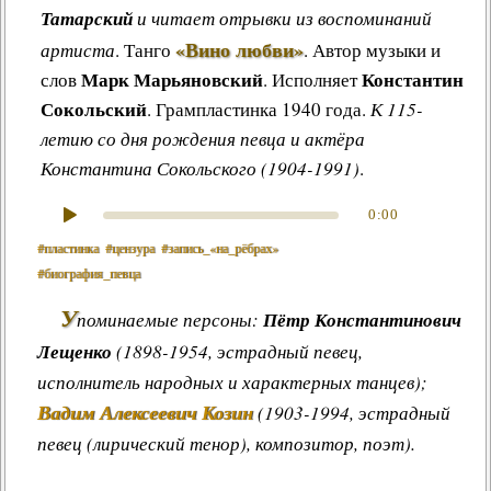
Татарский
и читает отрывки из воспоминаний
«Вино любви»
артиста
.
Танго
.
Автор музыки и
Марк Марьяновский
Константин
слов
. Исполняет
Сокольский
. Грампластинка 1940 года.
К 115-
летию со дня рождения певца и актёра
Константина Сокольского (1904-1991)
.
0:00
#пластинка
#цензура
#запись_«на_рёбрах»
#биография_певца
У
поминаемые персоны:
Пётр Константинович
Лещенко
(1898-1954, эстрадный певец,
исполнитель народных и характерных танцев);
Вадим Алексеевич Козин
(1903-1994, эстрадный
певец (лирический тенор), композитор, поэт).