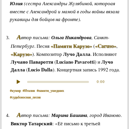
Юлия
(сестра Александры Жулябиной, котороая
вместе с Александрой и мамой в годы войны вязала
рукавицы для бойцов на фронте).
А
втор письма:
Ольга Никандрова
, Санкт-
«Памяти Карузо»
«Caruso»
Петербург
.
Песня
(
,
«Карузо»
Лучо Далла
)
.
Композитор
. Исполняют
Лучано Паваротти
Luciano Pavarotti
Лучо
(
) и
Далла
Lucio Dalla
(
). Концертная запись 1992 года.
0:00
#кумир
#Италия
#памяти_ушедших
#судьбоносная_песня
А
втор письма:
Марина Башина
, город Иваново
.
Виктор Татарский
: «Её письмо к третьей