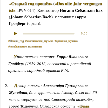
«Старый год прошёл»
«Das alte Jahr vergangen
(
Другие работы В.В.Татарского
ist»
Иоганн Себастьян Бах
, BWV 614)
.
Композитор
Из архива «Радио России»
Johann Sebastian Bach
Гарри
(
). Исполняет
Предтеча «Встречи с песней»
Гродберг
а
(орг
н).
0:00
#Новый_год
#классическая_музыка
#органная_музыка
#незабываемое_исполнение
У
поминаемая персона:
Гарри Яковлевич
Гродберг
(1929-2016, советский и российский
органист, народный артист РФ).
А
втор письма:
Александра Григорьевна
Жулябина
, дочь фронтовика («отцу было под 50
лет, он вернулся из-под Сталинграда калекой»),
«Тема
город Тольятти, Самарская область
.