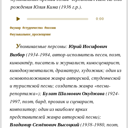
рождения Юлия Кима (1936 г.р.)
.
0:00
#кумир
#студенчество
#поэзия
#музыкальное_просвещение
У
поминаемые персоны:
Юрий Иосифович
Визбор
(1934-1984, автор-исполнитель песен, поэт,
киноактёр, писатель и журналист, киносценарист,
кинодокументалист, драматург, художник; один из
основоположников жанра авторской, студенческой
и туристской песни; создатель жанра «песни-
репортажа»);
Булат Шалвович Окуджава
(1924-
1997, поэт, бард, прозаик и сценарист,
композитор; один из наиболее ярких
представителей жанра авторской песни);
Владимир Семёнович Высоцкий
(1938-1980, поэт,