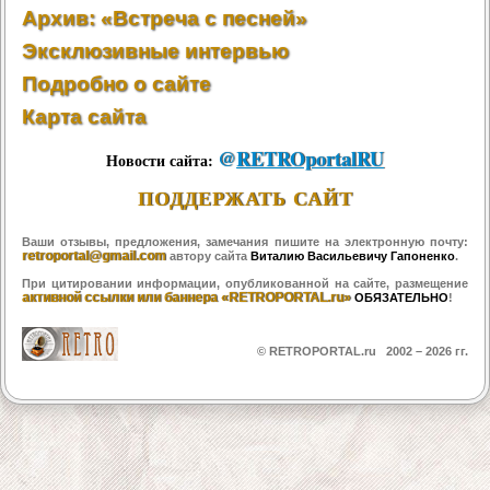
Архив: «Встреча с песней»
Эксклюзивные интервью
Подробно о сайте
Карта сайта
@
RETROportalRU
Новости сайта:
ПОДДЕРЖАТЬ САЙТ
Ваши отзывы, предложения, замечания пишите на электронную почту:
retroportal@gmail.com
автору сайта
Виталию Васильевичу Гапоненко
.
При цитировании информации, опубликованной на сайте, размещение
активной ссылки или баннера «RETROPORTAL.ru»
ОБЯЗАТЕЛЬНО
!
© RETROPORTAL.ru 2002 –
2026 гг.