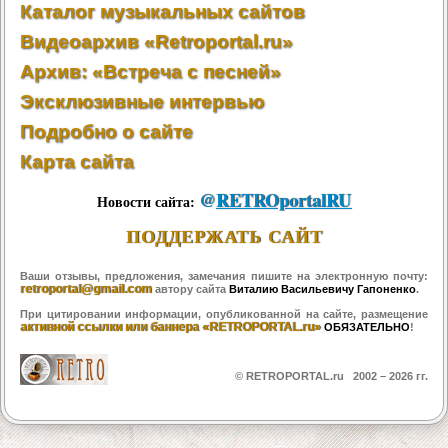
Каталог музыкальных сайтов
Видеоархив «Retroportal.ru»
Архив: «Встреча с песней»
Эксклюзивные интервью
Подробно о сайте
Карта сайта
@
RETROportalRU
Новости сайта:
ПОДДЕРЖАТЬ САЙТ
Ваши отзывы, предложения, замечания пишите на электронную почту:
retroportal@gmail.com
автору сайта
Виталию Васильевичу Гапоненко
.
При цитировании информации, опубликованной на сайте, размещение
активной ссылки или баннера «RETROPORTAL.ru»
ОБЯЗАТЕЛЬНО
!
© RETROPORTAL.ru 2002 –
2026 гг.