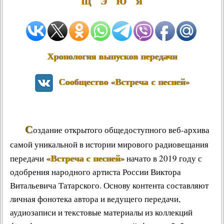
Щ
Э
Ю
Я
Другие работы В.В.Татарского
Из архива «Радио России»
Предтеча «Встречи с песней»
Хронология выпусков передачи
Сообщество «Встреча с песней»
С
оздание открытого общедоступного веб-архива
самой уникальной в истории мирового радиовещания
«Встреча с песней»
передачи
начато в 2019 году с
одобрения народного артиста России Виктора
Витальевича Татарского. Основу контента составляют
личная фонотека автора и ведущего передачи,
аудиозаписи и текстовые материалы из коллекций