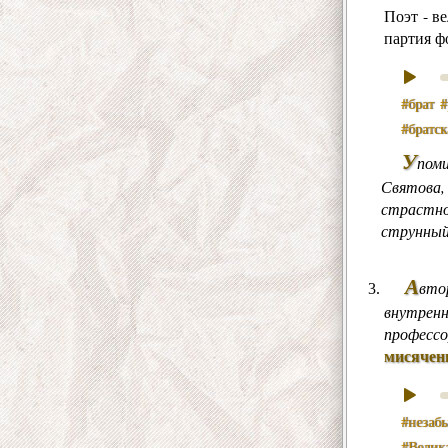
Поэт - в
партия ф
#брат
#
#братс
У
пом
Святова, 
страстно 
струнный
А
вто
внутренн
профессо
мисячен
#незаб
#Велик