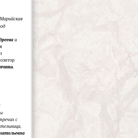
 Марийская
род
дреева
и
я
з
озитор
нчина
.
я
ры
тречах с
ательница,
натольевна