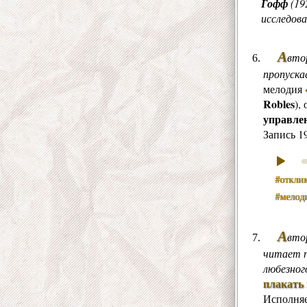
Гофф
(19
исследова
А
вто
пропуска
мелодия
Robles
),
управле
Запись 1
#отклик
#мелод
А
вто
читает п
любезног
плакать 
Исполня