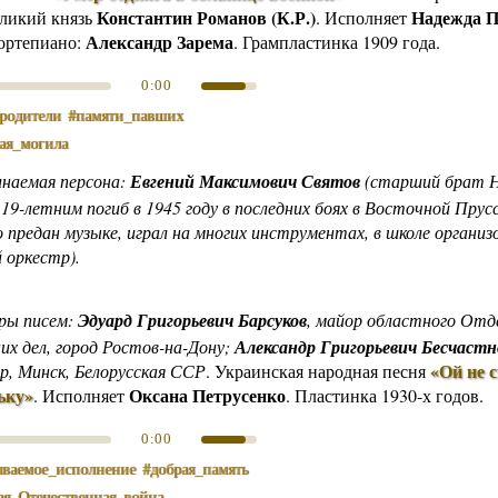
Константин Романов
(К.Р.)
Надежда 
еликий князь
. Исполняет
Александр Зарема
ортепиано:
. Грампластинка 1909 года.
0:00
родители
#памяти_павших
кая_могила
инаемая персона:
Евгений Максимович Святов
(старший брат Н
19-летним погиб в 1945 году в последних боях в Восточной Прус
предан музыке, играл на многих инструментах, в школе организ
 оркестр).
ры писем:
Эдуард Григорьевич Барсуков
, майор областного Отд
их дел, город Ростов-на-Дону;
Александр Григорьевич Бесчастн
«Ой не 
р, Минск, Белорусская ССР
.
Украинская народная песня
ьку»
Оксана Петрусенко
.
Исполняет
. Пластинка 1930-х годов.
0:00
ываемое_исполнение
#добрая_память
ая_Отечественная_война