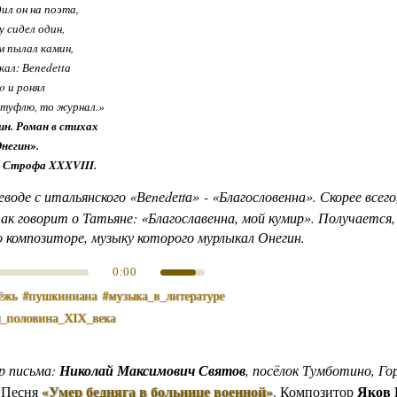
ил он на поэта,
Другие работы В.В.Татарского
у сидел один,
Из архива «Радио России»
м пылал камин,
кал: Веnеdеttа
Предтеча «Встречи с песней»
o и ронял
 туфлю, то журнал.»
ин. Роман в стихах
негин».
I. Строфа XXXVIII.
воде с итальянского «Веnеdеttа» - «Благословенна». Скорее всего
ак говорит о Татьяне: «Благославенна, мой кумир». Получается,
 о композиторе, музыку которого мурлыкал Онегин.
0:00
ёжь
#пушкиниана
#музыка_в_литературе
я_половина_XIX_века
р письма:
Николай Максимович Святов
, посёлок Тумботино, Го
«Умер бедняга в больнице военной»
Яков 
.
Песня
.
Композитор