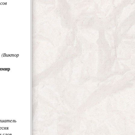
нсов
. (Виктор
имир
ушатель
есня
и слов