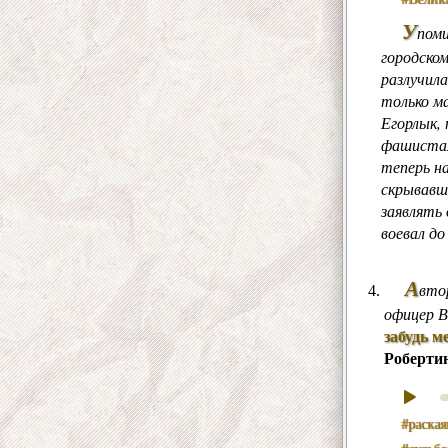
У
пом
городско
разлучила
только м
Егорлык,
фашистам
теперь н
скрывавши
заявлять 
воевал до
А
вто
офицер В
забудь м
Роберти
#раская