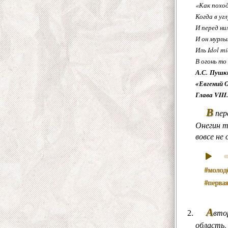
«Как поход
Когда в угл
И перед ни
И он мурлы
Иль Idol mi
В огонь то
А.С. Пушк
«Евгений О
Глава VII
В
пере
Онегин т
вовсе не
#молод
#перва
А
вто
область