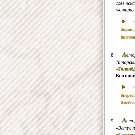
советска
(контрал
#кумир
#исполн
А
вто
Татарски
«Гололё
Высоцк
#перес
#любов
А
вто
«Встречи
«Страни