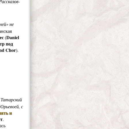
Рассказов-
ней» не
анская
ес
Daniel
(
тр под
nd Chor
).
р Татарский
Юрьевоей, с
нять и
ет
.
ась