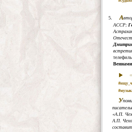
#судьб
А
вто
АССР;
Г
Астрахан
Отечест
Дмитрия
встретит
телефил
Вениами
#ищу_ч
#музык
У
пом
писатель
«А.П. Чех
А.П. Чех
составит