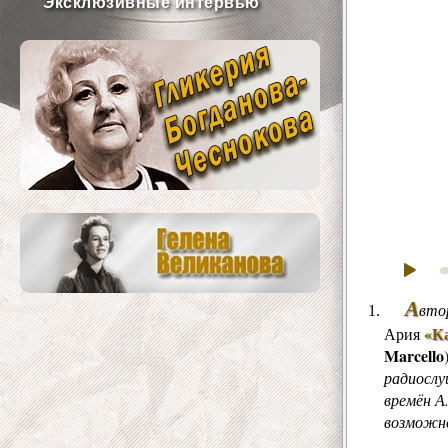
Эксклюзивные интервью
А
вто
«К
Ария
Marcello
радиослу
времён А
возможно