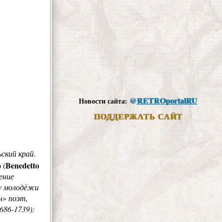
@
RETROportalRU
Новости сайта:
ПОДДЕРЖАТЬ САЙТ
ьский край
.
о
Benedetto
(
ение
 у молодёжи
н» поэт,
686-1739):