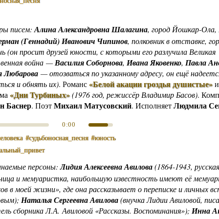
оносная_песня
ры писем:
Алина Александровна Шалагина
, город Йошкар-Ола,
ерман (Геннадий) Иванович Чипинов
, полковник в отставке, го
ь (он просит друзей юности, с которыми его разлучила Великая
венная война —
Василия Соборнова
,
Ивана Яковенко
,
Павла Ан
 Любарова
— отозваться по указанному адресу, он ещё надеетс
«Белой акации гроздья душистые»
ься и обнять их)
.
Романс
и
«Дни Турбиных»
ьма
(1976 год, режиссёр Владимир Басов)
.
Комп
н Баснер
Михаил Матусовский
Людмила Се
. Поэт
. Исполняет
0:00
еловека
#судьбоносная_песня
#юность
альный_привет
инаемые персоны:
Лидия Алексеевна Авилова
(1864-1943, русска
ница и мемуаристка, наибольшую известность имеют её мемуа
ов в моей жизни», где она рассказывает о переписке и личных вс
овым);
Наталья Сергеевна Авилова
(внучка Лидии Авиловой, пис
ель сборника Л.А. Авиловой «Рассказы. Воспоминания»);
Инна А