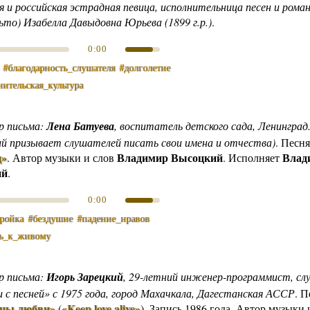
я и российская эстрадная певица, исполнительница песен и рома
ьто) Изабелла Давыдовна Юрьева (1899 г.р.)
.
0:00
#благодарность_слушателя
#долголетие
ительская_культура
р письма:
Лена Батуева
, воспитатель детского сада, Ленинград
й призывает слушателей писать свои имена и отчества)
.
Песня
д»
Владимир Высоцкий
Влад
.
Автор музыки и слов
. Исполняет
ий
.
0:00
тройка
#бездушие
#падение_нравов
ь_к_живому
р письма:
Игорь Зарецкий
, 29-летний инженер-программист, сл
 с песней» с 1975 года, город Махачкала, Дагестанская АССР
.
П
цы любви»
«Keep love alive»
(
)
. Запись 1986 года.
Автор музыки 