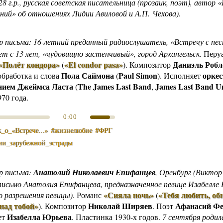
28 г.р., русская советская писательница (прозаик, поэт), автор «
ний» об отношениях Лидии Авиловой и А.П. Чехова).
р письма: 16-летний преданный радиослушатель, «Встречу с пес
ет с 13 лет, «чудовищно застенчивый», город Архангельск
.
Перу
«Полёт кондора»
«El condor pasa»
Даниэль Робл
(
)
.
Композитор
Пола Саймона
Paul Simon
оркес
 обработка и слова
(
). Исполняет
нием Джеймса Ласта
The James Last Band
James Last Band U
(
,
970 года.
0:00
_о_«Встрече...»
#жизнелюбие
#ФРГ
ии_зарубежной_эстрады
р письма:
Анатолий Николаевич Епифанцев
, Оренбург (Викто
исьмо Анатолия Епифанцева, предназначенное певице Изабелле 
«Сияла ночь»
«Тебя любить, об
о разрешения певицы)
.
Романс
(
над тобой»
Николай Ширяев
Афанасий Ф
)
.
Композитор
. Поэт
Изабелла Юрьева
ет
. Пластинка 1930-х годов.
7 сентября родил