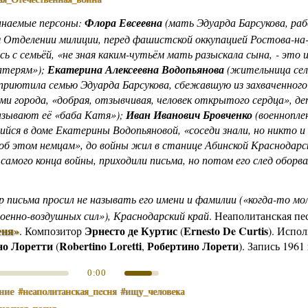
инаемые персоны:
Флора Евсеевна
(мать Эдуарда Барсукова, раб
м Отделении милиции, перед фашистской оккупацией Ростова-на
сь с семьёй, «не зная каким-чутьём мать разыскала сына, - это 
атерям»);
Екатерина Алексеевна Водопьянова
(жительница сел
 приютила семью Эдуарда Барсукова, сбежавшую из захваченного
и города, «добрая, отзывчивая, человек открытого сердца», д
азывают её «баба Катя»);
Иван Иванович Бровченко
(военнопле
йся в доме Екатерины Водопьяновой, «соседи знали, но никто и
об этом немцам», до войны жил в станице Абинской Краснодарск
 самого конца войны, приходили письма, но потом его след оборва
р письма просил не называть его имени и фамилии («когда-то мо
оенно-воздушных сил»), Краснодарский край
.
Неаполитанская пе
еня»
Эрнесто де Куртис
Ernesto De Curtis
.
Композитор
(
). Испол
но Лоретти
Robertino Loretti
Робертино Лорети
(
,
). Запись 1961 
0:00
ние
#нeаполитанская_пeсня
#ищу_человека