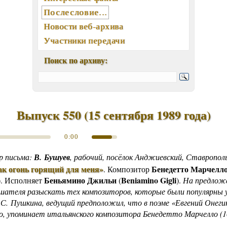
Послесловие...
Новости веб-архива
Участники передачи
География писем
Поиск по архиву:
Статьи, интервью, книги
Отклики, воспоминания
Ключевые слова (хештеги)
Мелодии экрана и сцены
Выпуск 550
(
15 сентября 1989 года
)
Памятные даты августа
0:00
Песни, мелодии
Вокалисты
р письма:
В.
Бушуев
, рабочий, посёлок Анджиевский, Ставропол
Композиторы
ак огонь горящий для меня»
Бенедетто Марчелл
.
Композитор
Беньямино Джильи
Beniamino Gigli
). Исполняет
(
).
На предлож
Поэты
шателя разыскать тех композиторов, которые были популярны
Музыканты
.С. Пушкина, ведущий предположил, что в поэме «Евгений Онеги
Ансамбли, оркестры, хоры
, упоминает итальянского композитора Бенедетто Марчелло (1
Из фонотеки «Встречи...»