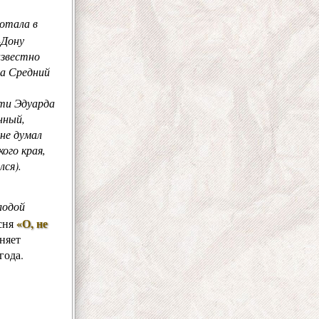
отала в
-Дону
известно
а Средний
ети Эдуарда
нный,
 не думал
ого края,
лся).
лодой
«О, не
сня
няет
года.