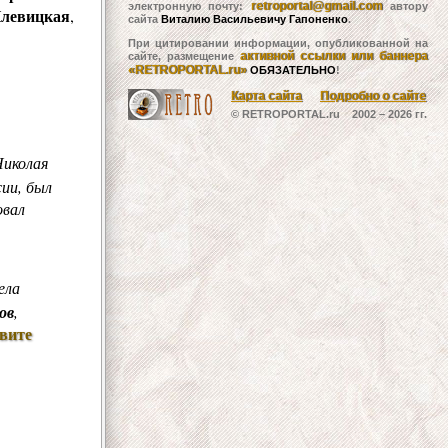
retroportal@gmail.com
электронную почту:
автору
Плевицкая
,
сайта
Виталию Васильевичу Гапоненко
.
При цитировании информации, опубликованной на
активной ссылки или баннера
сайте, размещение
«RETROPORTAL.ru»
ОБЯЗАТЕЛЬНО
!
Карта сайта
Подробно о сайте
© RETROPORTAL.ru 2002 –
2026 гг.
иколая
сии, был
овал
ела
ов
,
свите