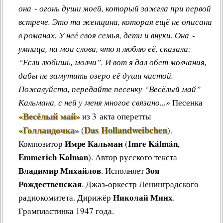
она - огонь души моей, который зажгла при первой
встрече. Это та женщина, которая ещё не описана
в романах. У неё своя семья, дети и внуки. Она -
умница, на мои слова, что я люблю её, сказала:
“Если любишь, молчи”. И вот я дал обет молчания,
дабы не замутить озеро её души чистой.
Пожалуйста, передайте песенку “Весёлый май”
Кальмана, с ней у меня многое связано...»
Песенка
«Весёлый май»
из 3 акта оперетты
«Голландочка»
Das Hollandweibchen
(
)
.
Имре Кальман
Imre Kálmán
Композитор
(
,
Emmerich Kalman
). Автор русского текста
Владимир Михайлов
Зоя
. Исполняет
Рождественская
. Джаз-оркестр Ленинградского
Николай Минх
радиокомитета. Дирижёр
.
Грампластинка 1947 года.