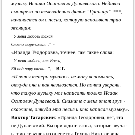
музыку Исаака Осиповича Дунаевского. Недавно
смотрела по телевидению фильм “Граница” ***,
начинается он с песни, которую исполняет трио
женщин:
“У меня любовь такая,
-
Словно море-океан...”
«Ираида Теодоровна, точнее, там такие слова:
“У меня любовь, как Волга,
В.Т.
, -
Ей под пару океан...”
«И вот я теперь мучаюсь, не могу вспомнить,
откуда она и как называется. Но почти уверена,
что такую музыку мог написать только Исаак
Осипович Дунаевский. Снимите с меня этот груз -
скажите, откуда эта песня и кто написал музыку»
.
Виктор Татарский
: «Ираида Теодоровна, нет, это
не Дунаевский. Вы приводите слова, которые звучат
в трио девушек из оперетты Тихона Николаевича