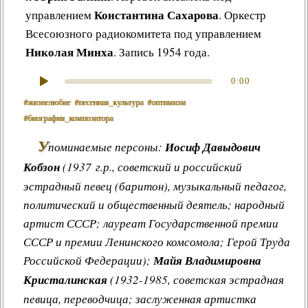
Константина Сахарова
управлением
. Оркестр
Всесоюзного радиокомитета под управлением
Николая Минха
. Запись 1954 года.
0:00
#жизнелюбие
#песенная_культура
#оптимизм
#биография_композитора
У
поминаемые персоны:
Иосиф Давыдович
Кобзон
(1937 г.р., советский и российский
эстрадный певец (баритон), музыкальный педагог,
политический и общественный деятель; народный
артист СССР; лауреат Государственной премии
СССР и премии Ленинского комсомола; Герой Труда
Российской Федерации);
Майя Владимировна
Кристалинская
(1932-1985, советская эстрадная
певица, переводчица; заслуженная артистка