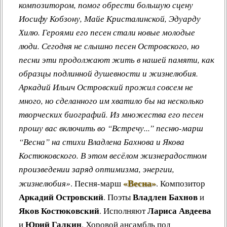
композитором, помог обрести большую сцену
Иосифу Кобзону, Майе Кристалинской, Эдуарду
Хилю. Героями его песен стали новые молодые
люди. Сегодня не слышно песен Островского, но
песни эти продолжают жить в нашей памяти, как
образцы подлинной душевности и жизнелюбия.
Аркадий Ильич Островский прожил совсем не
много, но сделанного им хватило бы на несколько
творческих биографий. Из множества его песен
прошу вас включить во “Встречу...” песню-марш
“Весна” на стихи Владлена Бахнова и Якова
Костюковского. В этом весёлом жизнерадостном
произведении заряд оптимизма, энергии,
«Весна»
жизнелюбия»
.
Песня-марш
.
Композитор
Аркадий Островский
Владлен Бахнов
. Поэты
и
Яков Костюковский
Лариса Авдеева
. Исполняют
Юрий Галкин
и
. Хоровой ансамбль под