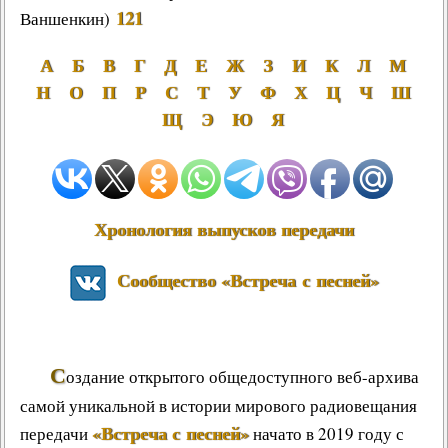
121
Ваншенкин)
Другие работы В.В.Татарского
Из архива «Радио России»
А
Б
В
Г
Д
Е
Ж
З
И
К
Л
М
Предтеча «Встречи с песней»
Н
О
П
Р
С
Т
У
Ф
Х
Ц
Ч
Ш
Щ
Э
Ю
Я
Хронология выпусков передачи
Сообщество «Встреча с песней»
С
оздание открытого общедоступного веб-архива
самой уникальной в истории мирового радиовещания
«Встреча с песней»
передачи
начато в 2019 году с