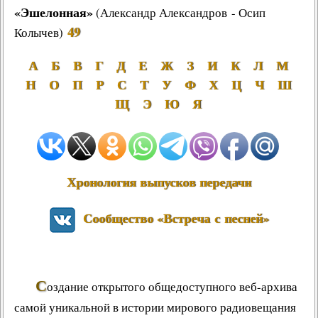
«Эшелонная»
(Александр Александров - Осип
49
Колычев)
А
Б
В
Г
Д
Е
Ж
З
И
К
Л
М
Н
О
П
Р
С
Т
У
Ф
Х
Ц
Ч
Ш
Щ
Э
Ю
Я
Хронология выпусков передачи
Сообщество «Встреча с песней»
С
оздание открытого общедоступного веб-архива
самой уникальной в истории мирового радиовещания