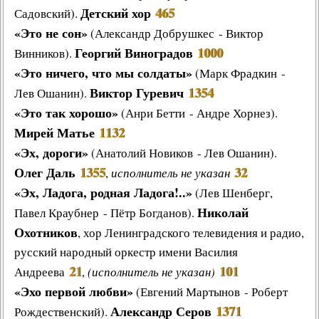
Детский хор
465
Садовский).
«Это не сон»
(Александр Добрушкес - Виктор
Георгий Виноградов
1000
Винников).
«Это ничего, что мы солдаты»
(Марк Фрадкин -
Виктор Гуревич
1354
Лев Ошанин).
«Это так хорошо»
(Анри Бетти - Андре Хорнез).
Мирей Матье
1132
«Эх, дороги»
(Анатолий Новиков - Лев Ошанин).
Олег Даль
1355
32
,
исполнитель не указан
«Эх, Ладога, родная Ладога!..»
(Лев Шенберг,
Николай
Павел Краубнер - Пётр Богданов).
Охотников
, хор Ленинградского телевидения и радио,
русский народный оркестр имени Василия
21
101
Андреева
,
(исполнитель не указан)
«Эхо первой любви»
(Евгений Мартынов - Роберт
Александр Серов
1371
Рождественский).