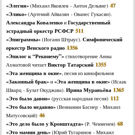
«Элегия»
47
(Михаил Яковлев - Антон Дельвиг)
Другие работы В.В.Татарского
«Элико»
(Артемий Айвазян - Ованес Гукасян).
Из архива «Радио России»
Александра Коваленко
Государственный
и
Предтеча «Встречи с песней»
эстрадный оркестр РСФСР
511
«Эпиграммы»
Симфонический
(Иоганн Штраус).
оркестр Венского радио
1356
«Эпилог к “Реквиему”»
стихотворение Анны
Виктор Татарский
1355
Ахматовой читает
«Эта женщина в окне»
, песня из кинофильмов
«Законный брак»
«Эта женщина в окне»
и
(Исаак
Ирина Муравьёва
1365
Шварц - Булат Окуджава).
«Это было давно»
112
(русская народная песня)
«Это было недавно»
(Вениамин Баснер - Михаил
46
Матусовский)
«Это дело было у Кронштадта»
68
(Р. Чекменев)
«Это мамин день»
(Юрий Тугаринов - Михаил