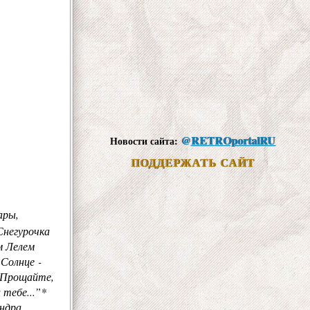
@
RETROportalRU
Новости сайта:
ПОДДЕРЖАТЬ САЙТ
ары,
Снегурочка
м Лелем
 Солнце -
 “Прощайте,
 тебе...”*
андра