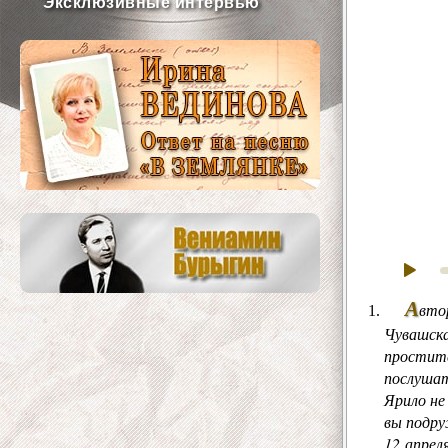
Эксклюзивные интервью
А
вто
Чувашска
проститс
послушат
Ярило не
вы подру
12 апрел