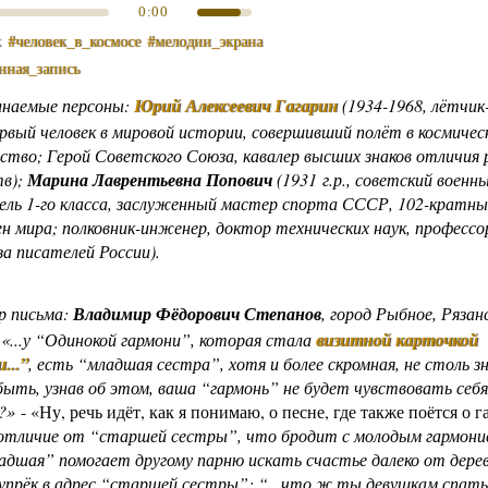
0:00
к
#человек_в_космосе
#мелодии_экрана
нная_запись
инаемые персоны:
Юрий Алексеевич Гагарин
(1934-1968, лётчик
рвый человек в мировой истории, совершивший полёт в космичес
ство; Герой Советского Союза, кавалер высших знаков отличия 
тв);
Марина Лаврентьевна Попович
(1931 г.р., советский военн
ль 1-го класса, заслуженный мастер спорта СССР, 102-кратн
н мира; полковник-инженер, доктор технических наук, профессор
а писателей России).
р письма:
Владимир Фёдорович Степанов
, город Рыбное, Рязан
 «...у “Одинокой гармони”, которая стала
визитной карточкой
...”
, есть “младшая сестра”, хотя и более скромная, не столь 
ть, узнав об этом, ваша “гармонь” не будет чувствовать себ
?»
- «Ну, речь идёт, как я понимаю, о песне, где также поётся о га
отличие от “старшей сестры”, что бродит с молодым гармони
ладшая” помогает другому парню искать счастье далеко от дерев
 упрёк в адрес “старшей сестры”: “...что ж ты девушкам спать