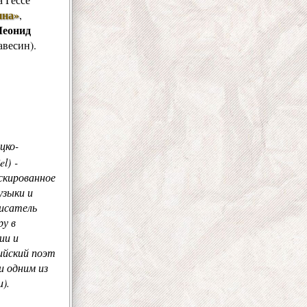
ина»
,
Леонид
авесин).
цко-
l) -
аскированное
узыки и
писатель
ру в
ии и
лийский поэт
и одним из
).