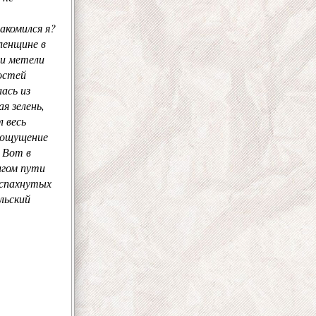
акомился я?
ленщине в
 и метели
остей
ась из
я зелень,
 весь
е ощущение
 Вот в
лгом пути
распахнутых
ельский