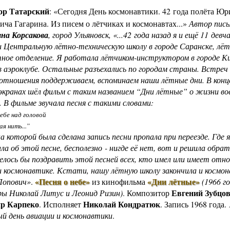
ор Татарский
: «Сегодня День космонавтики. 42 года полёта Юр
ича Гагарина. Из писем о лётчиках и космонавтах...»
Автор пис
на Корсакова
, город Ульяновск, «...42 года назад я и ещё 11 девч
и Центральную лётно-техническую школу в городе Саранске, лёт
ое отделение. Я работала лётчиком-инструктором в городе Кир
 в аэроклубе. Остальные разъехались по городам страны. Встреч
 отношения поддерживаем, вспоминаем наши лётные дни. В конц
 экранах шёл фильм с таким названием “Дни лётные” о жизни в
. В фильме звучала песня с такими словами:
небе над головой
я нить...”
на которой была сделана запись песни пропала при переезде. Где 
ла об этой песне, бесполезно - нигде её нет, вот и решила обра
елось бы поздравить этой песней всех, кто имел или имеет отн
и космонавтике. Кстати, нашу лётную школу закончила и космо
«Песня о небе»
«Дни лётные»
Попович»
.
из кинофильма
(1966 го
Евгений Зубцо
ры
Николай Литус
и
Леонид Ризин
)
.
Композитор
р Карпеко
Николай Кондратюк
. Исполняет
. Запись 1968 года.
й день авиации и космонавтики
.