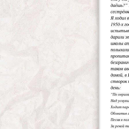
даёшь?” 
сестрёнк
Я ходил 
1950-х г
испытыва
дарили э
школы ап
полыхали
пропитан
безграни
таком ав
домой, в
створок 
день:
“По оврага
Над уснув
Ходит паре
Обхватив г
Песня в по
За рекой т