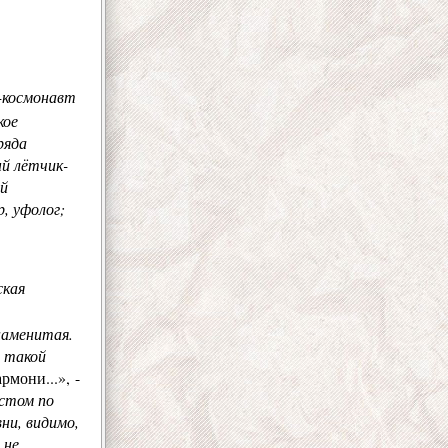
-космонавт
кое
ряда
ый лётчик-
ый
, уфолог;
ская
знаменитая.
я такой
рмони...», -
стом по
ни, видимо,
 не