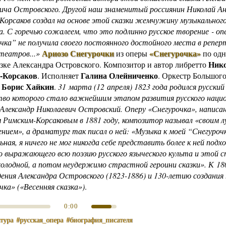
ича Островского. Другой наш знаменитый россиянин Николай А
Другие работы В.В.Татарского
Корсаков создал на основе этой сказки жемчужину музыкального
Из архива «Радио России»
а. С горечью сожалеем, что это подлинно русское творение - оп
Предтеча «Встречи с песней»
чка” не получила своего постоянного достойного места в репер
Ариозо Снегурочки
«Снегурочка»
театров...»
из оперы
по од
Ник
азке Александра Островского
.
Композитор и автор либретто
-Корсаков
Галина Олейниченко
. Исполняет
. Оркестр Большого
Борис Хайкин
р
.
31 марта (12 апреля) 1823 года родился русски
во которого стало важнейшим этапом развития русского нацио
Александр Николаевич Островский
. Оперу «Снегурочка», написа
 Римским-Корсаковым в 1881 году, композитор называл «своим 
ением», а драматург так писал о ней: «Музыка к моей “Снегуроч
ьная, я ничего не мог никогда себе представить более к ней подх
 выражающего всю поэзию русского языческого культа и этой с
олодной, а потом неудержимо страстной героини сказки». К 18
ения Александра Островского (1823-1886) и 130-летию создания
чка» («Весенняя сказка»)
.
0:00
тура
#русская_опера
#биография_писателя