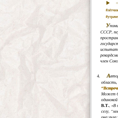
#лётчи
#утраче
У
пом
СССР, пе
простран
государс
испытате
рекордсме
член Союз
А
вто
область,
“Встречи
Может бы
одинокой
В.Т.
,
«В 
селу, “м
она учла