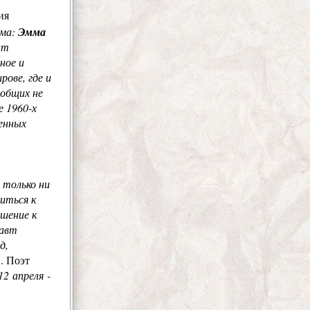
ия
ьма:
Эмма
ат
ное и
ове, где и
 общих не
е 1960-х
оенных
я только ни
титься к
ошение к
навт
д,
в
. Поэт
12 апреля -