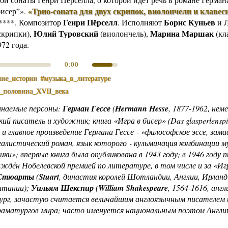
«Трио-соната для двух скрипок, виолончели и клавес
бисер”»
.
Генри Пёрселл
Борис Куньев
****.
Композитор
. Исполняют
и
Юлий Туровский
Марина Маршак
скрипки),
(виолончель),
(кл
972 года.
0:00
ние_истории
#музыка_в_литературе
я_половина_XVII_века
инаемые персоны:
Герман Гессе
(
Hermann Hesse
, 1877-1962, неме
ий писатель и художник; книга «Игра в бисер» (Das glasperlenspie
 и главное произведение Германа Гессе - «философское эссе, зам
алистический роман, язык которого - кульминация комбинации м
и»; впервые книга была опубликована в 1943 году; в 1946 году 
ждён Нобелевской премией по литературе, в том числе и за «Иг
Стюарты
(
Stuart
, династия королей Шотландии, Англии, Ирланд
итании);
Уильям Шекспир
(
William Shakespeare
, 1564-1616, анг
ург, зачастую считается величайшим англоязычным писателем 
раматургов мира; часто именуется национальным поэтом Англии