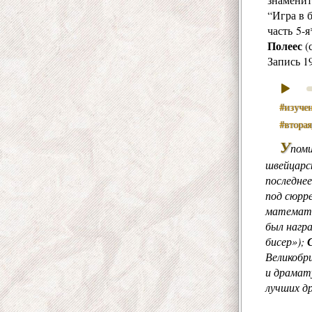
“Игра в 
часть 5-я
Полеес
(
Запись 1
#изуче
#втора
У
пом
швейцарск
последнее
под сюрре
математик
был награ
бисер»);
Великобр
и драмат
лучших д