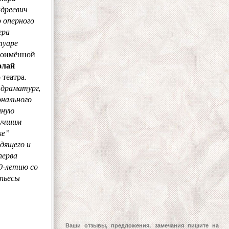
ндреевич
 оперного
ера
туаре
ноимённой
олай
 театра.
й драматург,
нального
нную
лучшим
ке”
одящего и
перва
0-летию со
 пьесы
Ваши отзывы, предложения, замечания пишите на