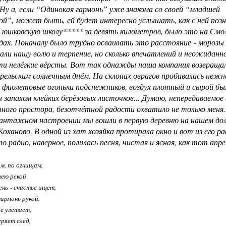
Ну а, если “Одинокая гармонь” уже знакома со своей “младшей
ой”, может быть, ей будет интересно услышать, как с ней позн
в юшковскую школу***** за девять километров, было это на Смо
одах. Поначалу было трудно осваивать это расстояние - морозы
ли нашу волю и терпение, но сколько впечатлений и неожиданн
ти нелёгкие вёрсты. Вот так однажды наша компания возвращал
рельским солнечным днём. На склонах оврагов пробивалась нежна
 фиолетовые огоньки подснежников, воздух плотный и сырой был
 запахом клейких берёзовых листочков... Думаю, непередаваемо
чного простора, безотчётной радости охватило не только меня.
антажном настроении мы вошли в первую деревню на нашем до
 Коханово. В одной из хат хозяйка протирала окно и вот из его 
по радио, наверное, полилась песня, чистая и ясная, как тот апр
м, по огнищам,
шею рекой
нь - счастье ищет,
армонь рукой.
ле улетает,
еряет след,