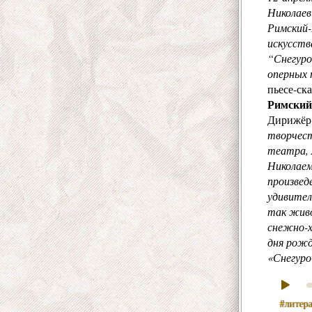
Николаев
Римский-
искусств
“Снегуро
оперных 
пьесе-ск
Римский
Дирижё
творчест
театра,
Николаем
произвед
удивител
так живо
снежно-х
дня рожд
«Снегуро
#литера