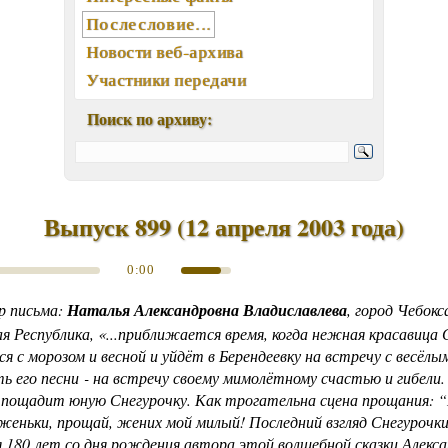
Послесловие...
Новости веб-архива
Участники передачи
География писем
Поиск по архиву:
Статьи, интервью, книги
Отклики, воспоминания
Ключевые слова (хештеги)
Мелодии экрана и сцены
Выпуск 899
(
12 апреля 2003 года
)
Памятные даты августа
0:00
Песни, мелодии
Вокалисты
р письма:
Наталья Александровна Владиславлева
, город Чебокс
Композиторы
я Республика, «...приближается время, когда нежная красавица 
я с морозом и весной и уйдёт в Берендеевку на встречу с весёлы
Поэты
ь его песни - на встречу своему мимолётному счастью и гибели.
Музыканты
 пощадит юную Снегурочку. Как трогательна сцена прощания:
Ансамбли, оркестры, хоры
женьки, прощай, жених мой милый! Последний взгляд Снегурочки
Из фонотеки «Встречи...»
я 180 лет со дня рождения автора этой волшебной сказки Алекс