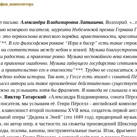
афия_композитора
р письма:
Александра Владимировна Латышева
, Волгоград, «...
ю немецкого писателя, лауреата Нобелевской премии Германа Г
- это первооснова всяческого порядка, нравственности, красоты
”**. В его философском романе “Игра в бисер” есть такие стро
 на соответствии между небом и землей. Музыка благоустроенн
 и радостна, а правление ровно. Музыка неспокойного века взволн
 а правление ошибочно. Музыка гибнущего государства сентиме
, а правительство его в опасности”***. Трудно не согласиться, 
дено ходом истории. Так вот, у Гессе есть эпизод с сонатой Пё
сел автора или такое произведение действительно существует
ожно ли услышать хотя бы фрагмент. Я никогда не слышала о к
Виктор Татарский
»
.
: «Александра Владимировна, соната Пёрсе
писателя, мы услышим её. Генри Пёрселл - английский компози
, клавесинист второй половины XVII века, создатель первой ан
ьной оперы “Дидона и Эней” (это 1689 год), придворный музык
, он автор опер, в частности, на сюжеты произведений Шекспир
 оды, псалмы, каноны, инструментальные пьесы. Итак, фрагмент
ой сонаты Генри Пёрселла, о которой идёт речь в романе Герман