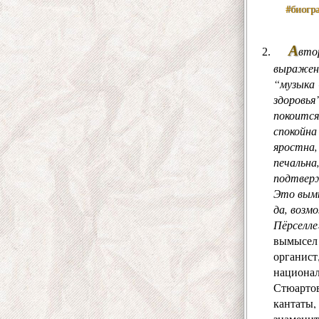
#биогр
А
вто
выражени
“музыка 
здоровья
покоится
спокойна
яростна,
печальна
подтверж
Это вымы
да, возм
Пёрселле
вымысел 
органист
национал
Стюартов
кантаты,
знаменит