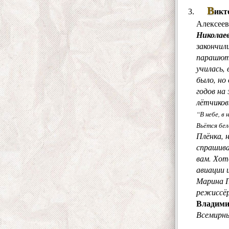
В
икт
Алексеев
Николаев
закончил
парашютн
училась,
было, но
годов на
лётчиков
“В небе, в 
Вьётся бела
Плёнка, 
спрашива
вам. Хот
авиации 
Марина 
режиссё
Владими
Всемирны