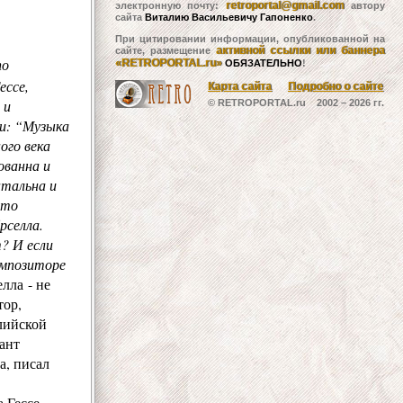
retroportal@gmail.com
электронную почту:
автору
сайта
Виталию Васильевичу Гапоненко
.
При цитировании информации, опубликованной на
активной ссылки или баннера
сайте, размещение
по
«RETROPORTAL.ru»
ОБЯЗАТЕЛЬНО
!
ессе,
Карта сайта
Подробно о сайте
 и
© RETROPORTAL.ru 2002 –
2026 гг.
ки: “Музыка
ого века
ованна и
нтальна и
это
рселла.
? И если
омпозиторе
лла - не
тор,
глийской
ант
а, писал
а Гессе