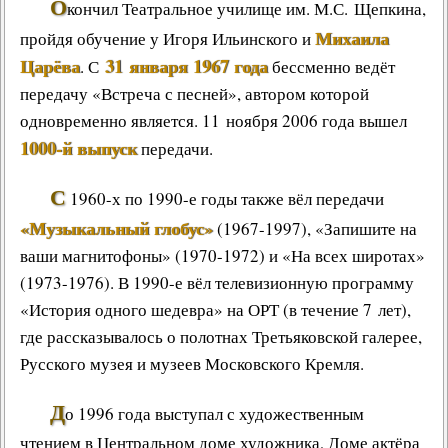
О
кончил
Театральное училище им. М.С. Щепкина
,
Михаила
пройдя обучение у
Игоря Ильинского
и
Царёва
31 января 1967 года
. С
бессменно ведёт
передачу «
Встреча с песней
», автором которой
одновременно является. 11 ноября 2006 года вышел
1000-й выпуск
передачи.
С
1960-х по 1990-е годы также вёл передачи
«Музыкальный глобус»
(1967-1997), «
Запишите на
ваши магнитофоны
» (1970-1972) и «
На всех широтах
»
(1973-1976). В 1990-е вёл телевизионную программу
«
История одного шедевра
» на ОРТ (в течение 7 лет),
где рассказывалось о полотнах Третьяковской галерее,
Русского музея и музеев Московского Кремля.
Д
о 1996 года выступал с
художественным
чтением
в Центральном доме художника, Доме актёра