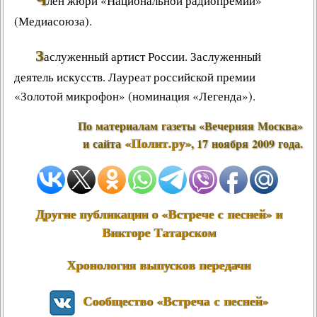
лен жюри «Национальной радиопремии»
(Медиасоюза).
З
аслуженный артист России. Заслуженный
деятель искусств. Лауреат российской премии
«
Золотой микрофон
» (номинация «
Легенда
»).
По материалам газеты «
Вечерняя Москва
»
«Полит.ру»
и сайта
,
17 ноября
2009 года.
Другие публикации о «Встрече с песней» и
Викторе Татарском
Хронология выпусков передачи
Сообщество «Встреча с песней»