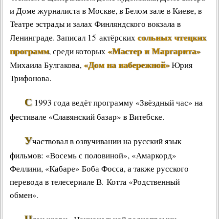
и Доме журналиста в Москве, в Белом зале в Киеве, в
Театре эстрады и залах Финляндского вокзала в
сольных чтецких
Ленинграде. Записал 15 актёрских
программ
«Мастер и Маргарита»
, среди которых
«Дом на набережной»
Михаила Булгакова
,
Юрия
Трифонова
.
С
1993 года ведёт программу «
Звёздный час
» на
фестивале «
Славянский базар
» в Витебске.
У
частвовал в озвучивании на русский язык
фильмов: «
Восемь с половиной
», «
Амаркорд
»
Феллини, «
Кабаре
» Боба Фосса, а также русского
перевода в телесериале В. Котта «
Родственный
обмен
».
Ч