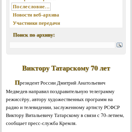
Послесловие...
Новости веб-архива
Участники передачи
География писем
Поиск по архиву:
Статьи, интервью, книги
Отклики, воспоминания
Ключевые слова (хештеги)
Мелодии экрана и сцены
Виктору Татарскому 70 лет
Памятные даты августа
Песни, мелодии
П
резидент России
Дмитрий Анатольевич
Вокалисты
Медведев
направил
поздравительную телеграмму
Композиторы
режиссёру, автору художественных программ на
Поэты
радио
и
телевидении
, заслуженному артисту РСФСР
Музыканты
Виктору Витальевичу Татарскому
в связи с 70-летием,
Ансамбли, оркестры, хоры
сообщает
пресс-служба Кремля
.
Из фонотеки «Встречи...»