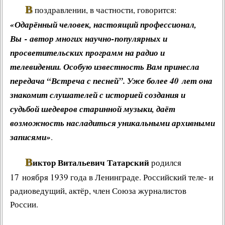
В
поздравлении, в частности, говорится:
Другие работы В.В.Татарского
«Одарённый человек, настоящий профессионал,
Из архива «Радио России»
Вы - автор многих
научно-популярных
и
Предтеча «Встречи с песней»
просветительских программ
на
радио и
телевидении
. Особую известность Вам принесла
передача “
Встреча с песней
”. Уже более 40 лет она
знакомит слушателей с историей создания и
судьбой шедевров старинной музыки, даёт
возможность насладиться
уникальными архивными
записями
»
.
В
иктор Витальевич Татарский
родился
17 ноября 1939 года в Ленинграде. Российский теле- и
радиоведущий, актёр, член Союза журналистов
России.