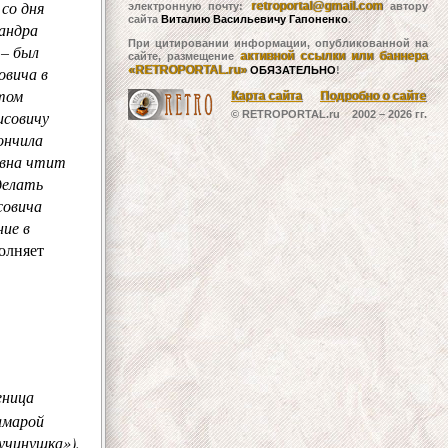
 со дня
retroportal@gmail.com
электронную почту:
автору
сайта
Виталию Васильевичу Гапоненко
.
сандра
При цитировании информации, опубликованной на
 – был
активной ссылки или баннера
сайте, размещение
овича в
«RETROPORTAL.ru»
ОБЯЗАТЕЛЬНО
!
отом
Карта сайта
Подробно о сайте
исовичу
© RETROPORTAL.ru 2002 –
2026 гг.
ончила
овна чтит
делать
совича
ние в
олняет
еница
Тамарой
учинушка»).