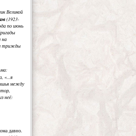
ник Великой
ков
(1923-
ода по июнь
бригады
л на
ыл трижды
ьма:
 «...я
тишья между
втор,
з неё:
ома давно.