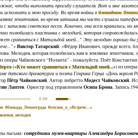
ожное, чтобы выполнить просьбу слушателя. Вот и мне захотел
Другие работы В.В.Татарского
ь исполнить и мою просьбу. Во время войны в
блокадном Ленинг
Из архива «Радио России»
млянке зенитчиков, во время затишья мы часто слушали патефон
Предтеча «Встречи с песней»
 с записями советских песен. Конечно, они всем нравились, но мн
енно полюбилась пластинка с мелодией, которая сопровождалась
ет сравниться с Матильдой моей...” Эту мелодию хорошо бы
Виктор Татарский
ече...”»
: «Фёдор Иванович, прежде всего, бл
лова. Мелодия, которая полюбилась вам в землянке зенитчиков, 
из оперы Чайковского “Иоланта” - пожалуйста. Поёт Константин
берто
«Кто может сравниться с Матильдой моей...»
(
) из опер
раме датского драматурга и поэта Генрика Герца «Дочь короля Р
Пётр Чайковский
Модест Чайковский
тор
. Автор либретто
. И
тин Лаптев
Осипа Брона
. Оркестр под управлением
. Запись 194
0:00
он
#блокада_Ленинграда
#отклик_о_«Встрече...»
ываемая_мелодия
ры письма:
сотрудники музея-квартиры Александра Борисович