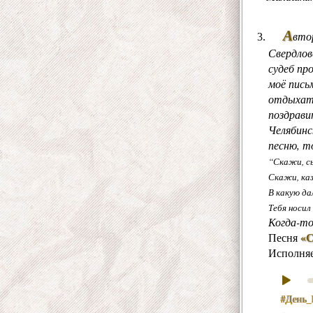
А
вто
Свердлов
судеб пр
моё пись
отдыхать
поздрави
Челябинс
песню, то
“Скажи, сы
Скажи, каз
В какую дал
Тебя носил 
Когда-то
«С
Песня
Исполня
#День_