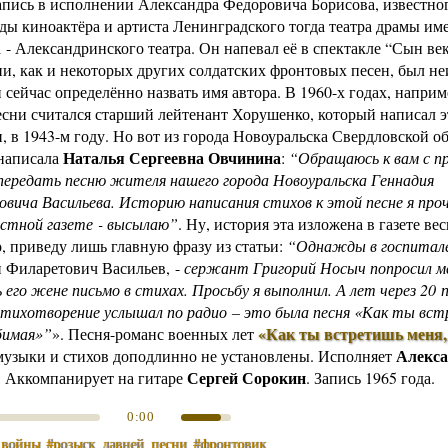
запись в исполнении Александра Федоровича Борисова, известног
оды киноактёра и артиста Ленинградского тогда театра драмы им
- Александринского театра. Он напевал её в спектакле “Сын ве
ни, как и некоторых других солдатских фронтовых песен, был не
и сейчас определённо назвать имя автора. В 1960-х годах, наприм
есни считался старший лейтенант Хорушенко, который написал э
и, в 1943-м году. Но вот из города Новоуральска Свердловской о
Наталья Сергеевна Овчинина
написала
:
“Обращаюсь к вам с п
передать песню жителя нашего города Новоуральска Геннадия
вича Васильева. Историю написания стихов к этой песне я про
стной газете - высылаю”
. Ну, история эта изложена в газете ве
, приведу лишь главную фразу из статьи:
“Однажды в госпитале
 Филаретович Васильев, -
сержант Григорий Носыч попросил м
 его жене письмо в стихах. Просьбу я выполнил. А лет через 20 
стихотворение услышал по радио – это была песня «Как ты вс
«Как ты встретишь меня
бимая»”
»
.
Песня-романс военных лет
Алекса
узыки и стихов доподлинно не установлены. Исполняет
Сергей Сорокин
. Аккомпанирует на гитаре
. Запись 1965 года.
0:00
_войны
#розыск_давней_песни
#фронтовик