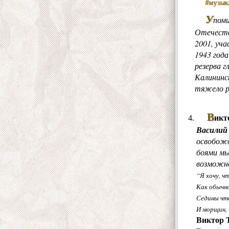
#музык
У
пом
Отечеств
2001, уча
1943 год
резерва г
Калининс
тяжело р
В
икт
Василий
освобожд
боями мы
возможно
“Я хочу, ч
Как обычно,
Седины чт
И морщин, 
Виктор 