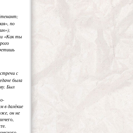
йтенант;
ая», по
ин»);
ни «Как ты
рого
третишь
Встречи с
редаче была
му. Был
о-
м в далёкие
оже, он не
ничего,
те.
омского.