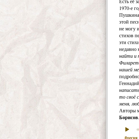
Есть её 
1970-е г
Пушкина 
этой пес
не могу 
стихов п
эти стих
недавно 
найти и 
Филарето
нашей ме
подробно
Геннадий
написать
то своё 
меня, лю
Авторы м
Борисов
#песня