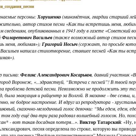
ия_создания_песни
инаемые персоны:
Хорушенко
(миномётчик, гвардии старший ле
жительно, автор стихов песни «Как ты встретишь меня, любим
 сведениям, опубликованных в 1943 году в газете «Советский во
 Филаретович Васильев
(также возможный автор стихов пес
ь меня, любимая»);
Григорий Носыч
(сержант, по просьбе кото
 Васильев написал стихотворение, ставшее песней «Как ты вс
имая»).
р письма:
Феликс Александрович Косарьков
, давний участник «
 город Воронеж, «...здравствуй, “Встреча с песней”! В твоей пе
а проблема детской песни. Невозможно не продолжить эту те
д, была эвакуация и райцентр за Волгой. В мазанке - две семьи, и,
нно, не бодрое настроение. И вдруг из репродуктора - хрустальн
чиковый, сказочно-мелодичный голос девочки: “Мы едем, едем, еде
 В том году ещё два-три раза радовал волшебный голосок. Но, пох
Виктор Татарский
сан* - вот такая досадная потеря...»
.
: «Ну, 
лександрович, песня определена по строке, которую вы приводи
 что это песенка “Весёлые путешественники” Михаила Старокад