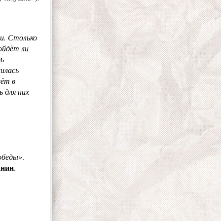
ии. Столько
дойдёт ли
рь
илась
ёт в
 для них
Победы»
.
анин
.