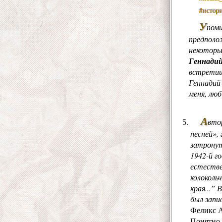
#истор
У
пом
предполо
некоторым
Геннадий
встретиш
Геннадий
меня, люб
А
вто
песней»,
затронут
1942-й го
естестве
колоколь
края...”
был запи
Феликс А
Понятно,