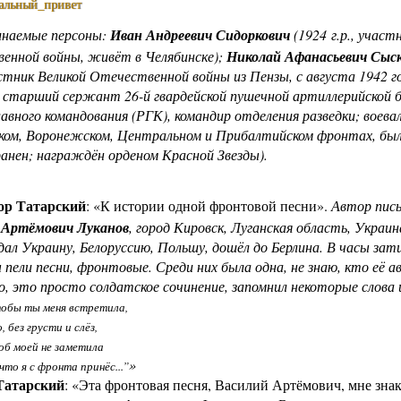
альный_привет
инаемые персоны:
Иван Андреевич Сидоркович
(1924 г.р., участ
енной войны, живёт в Челябинске);
Николай Афанасьевич Сыс
стник Великой Отечественной войны из Пензы, с августа 1942 г
а старший сержант 26-й гвардейской пушечной артиллерийской 
лавного командования (РГК), командир отделения разведки; воева
ком, Воронежском, Центральном и Прибалтийском фронтах, б
анен; награждён орденом Красной Звезды).
ор Татарский
: «К истории одной фронтовой песни».
Автор пис
 Артёмович Луканов
, город Кировск, Луганская область, Украина,
ал Украину, Белоруссию, Польшу, дошёл до Берлина. В часы за
 пели песни, фронтовые. Среди них была одна, не знаю, кто её а
, это просто солдатское сочинение, запомнил некоторые слова и
тобы ты меня встретила,
 без грусти и слёз,
об моей не заметила
»
что я с фронта принёс...”
Татарский
: «Эта фронтовая песня, Василий Артёмович, мне знак