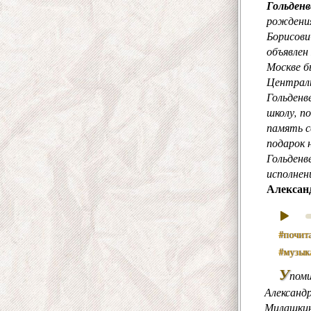
Гольденв
рождения
Борисови
объявлен
Москве б
Централь
Гольденв
школу, п
память с
подарок 
Гольденв
исполнен
Алексан
#почит
#музык
У
пом
Александр
Милашкино