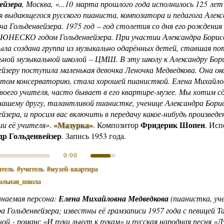
ейзера
, Москва, «...10 марта прошлого года исполнилось 125 лет
 выдающегося русского пианиста, композитора и педагога Алек
ча Гольденвейзера. 1975 год – год столетия со дня его рождения
 ЮНЕСКО годом Гольденвейзера. При участии Александра Борис
ыла создана группа из музыкально одарённых детей, ставшая п
ной музыкальной школой – ЦМШ. В эту школу к Александру Бор
ейзеру поступила маленькая девочка Леночка Медведкова. Она ок
отом консерваторию, стала хорошей пианисткой. Елена Михайл
воего учителя, часто бывает в его квартире-музее. Мы хотим с
нашему другу, талантливой пианистке, ученице Александра Бори
ейзера, и просим вас включить в передачу какое-нибудь произведе
«Мазурка»
Фридерик Шопен
ии её учителя»
.
.
Композитор
. Исп
др Гольденвейзер
. Запись 1953 года.
0:00
атель
#учитель
#музей‑квартира
альная_школа
инаемая персона:
Елена Михайловна Медведкова
(пианистка, уч
а Гольденвейзера; известны её грамзаписи 1957 года с певицей 
й - романс «И руки льнут к рукам» и русская народная песня «Л