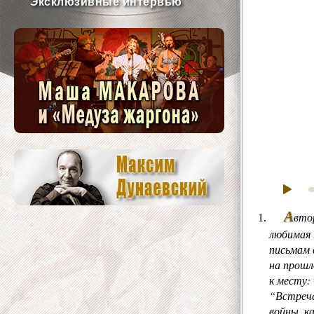
Эксклюзивные интервью
А
вто
любимая 
письмам 
на прошл
к месту:
“Встреча
войны, к