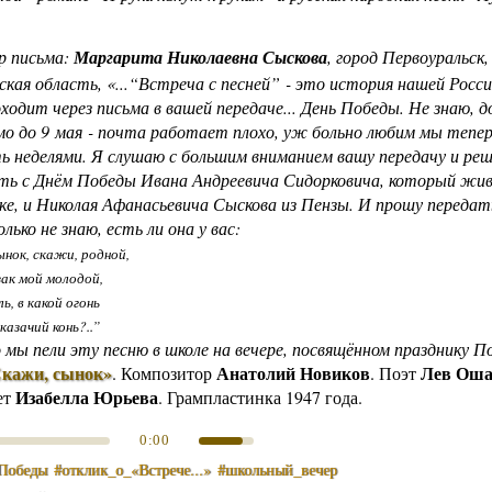
р письма:
Маргарита Николаевна Сыскова
, город Первоуральск,
ская область, «...“Встреча с песней” - это история нашей Росс
оходит через письма в вашей передаче... День Победы. Не знаю, 
мо до 9 мая - почта работает плохо, уж больно любим мы тепе
 неделями. Я слушаю с большим вниманием вашу передачу и реш
ть с Днём Победы Ивана Андреевича Сидорковича, который жив
ке, и Николая Афанасьевича Сыскова из Пензы. И прошу передать
лько не знаю, есть ли она у вас:
нок, скажи, родной,
ак мой молодой,
ь, в какой огонь
казачий конь?..”
 мы пели эту песню в школе на вечере, посвящённом празднику 
кажи, сынок»
Анатолий Новиков
Лев Ош
.
Композитор
. Поэт
Изабелла Юрьева
ет
. Грампластинка 1947 года.
0:00
Победы
#отклик_о_«Встрече...»
#школьный_вечер