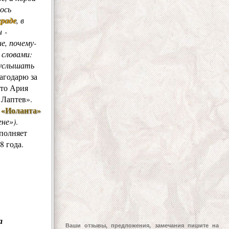
ось
раде
, в
 -
е, почему-
 словами:
 услышать
агодарю за
это Ария
 Лаптев»
.
«Иоланта»
ы
ене»)
.
сполняет
8 года.
а
Ваши отзывы, предложения, замечания пишите на