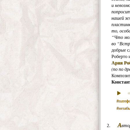
и невозм
попросит
нашей зе
пластинки
то, особ
“Что мож
во “Встр
добрые с
Роберто 
Ария Ро
(по по д
Компози
Констан
#патеф
#незаб
А
вто