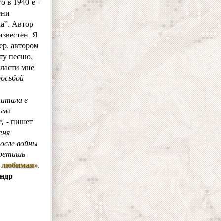
о в 1940-е -
ени
ка”. Автор
известен. Я
ер, автором
ту песню,
бласти мне
росьбой
читала в
сьма
,
- пишет
еня
после войны
третишь
, любимая»
.
ндр