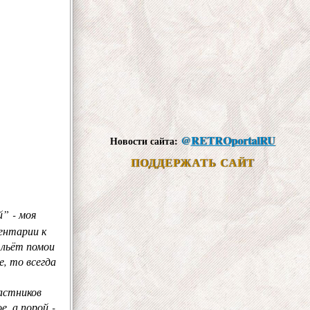
@
RETROportalRU
Новости сайта:
ПОДДЕРЖАТЬ САЙТ
й” - моя
ентарии к
 льёт помои
, то всегда
астников
е, а порой -