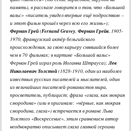
память), в рассказе говорится о том, что «Большой
вальс» «писатель увидел впервые ещё подростком –
и этот фильм прошёл через всю его жизнь»);
Фернан Грей
(
Fernand Gravey
,
Фернан Грейв
, 1905-
1970, французский актёр бельгийского
происхождения, за свою карьеру снявшийся более
чем в 70 фильмах; в картине «Большой вальс»
Фернан Грей играл роль Иоганна Штрауса);
Лев
Николаевич Толстой
(1828-1910, один из наиболее
известных русских писателей и мыслителей, один
из величайших писателей-романистов мира,
просветитель, публицист; фраза «глаза, как мокрая
смородина» (или в оригинале: «чёрные, как мокрая
смородина, глаза») встречается в романе Льва
Толстого «Воскресение», этим сравнением автор
неоднократно описывает глаза главной героини