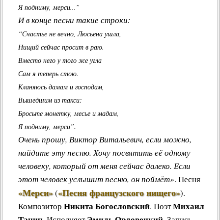
Я подниму, мерси...”
И в конце песни такие строки:
“Счастье не вечно, Люсьена ушла,
Нищий сейчас просит в раю.
Вместо него у того же угла
Сам я теперь стою.
Кланяюсь дамам и господам,
Вышедшим из такси:
Бросьте монетку, месье и мадам,
.
Я подниму, мерси”
Очень прошу, Виктор Витальевич, если можно,
найдите эту песню. Хочу посвятить её одному
человеку, который от меня сейчас далеко. Если
этот человек услышит песню, он поймёт»
.
Песня
«Мерси»
«Песня французского нищего»
(
)
.
Никита Богословский
Михаил
Композитор
. Поэт
Танич
Эмиль Орловецкий
. Исполняет
. Запись