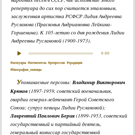
репертуара до сих пор считается эталонным,
заслуженная артистка РСФСР
Лидия Андреевна
Русланова
(
Прасковья Андриановна Лейкина-
Горшенина
). К 105-летию со дня рождения Лидии
Андреевны Руслановой (1900-1973)
.
0:00
#мемуары
#почитатель
#репрессия
#традиция
#биография_певицы
У
поминаемые персоны:
Владимир Викторович
Крюков
(1897-1959, советский военачальник,
гвардии генерал-лейтенант Герой Советского
Союза; супруг певицы Лидии Руслановой);
Лаврентий Павлович Берия
(1899-1953, советский
государственный и партийный деятель,
генеральный комиссар государственной