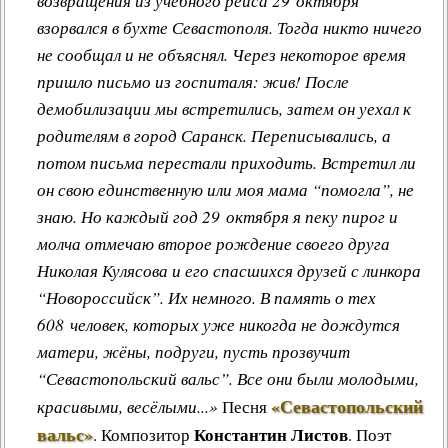
возвращения из учебного рейса 29 октября
взорвался в бухте Севастополя. Тогда никто ничего
не сообщал и не объяснял. Через некоторое время
пришло письмо из госпиталя: жив! После
демобилизации мы встретились, затем он уехал к
родителям в город Саранск. Переписывались, а
потом письма перестали приходить. Встретил ли
он свою единственную или моя мама “помогла”, не
знаю. Но каждый год 29 октября я пеку пирог и
молча отмечаю второе рождение своего друга
Николая Кулясова и его спасшихся друзей с линкора
“Новороссийск”. Их немного. В память о тех
608 человек, которых уже никогда не дождутся
матери, жёны, подруги, пусть прозвучит
“Севастопольский вальс”. Все они были молодыми,
«Севастопольский
красивыми, весёлыми...»
Песня
вальс»
Константин Листов
.
Композитор
. Поэт