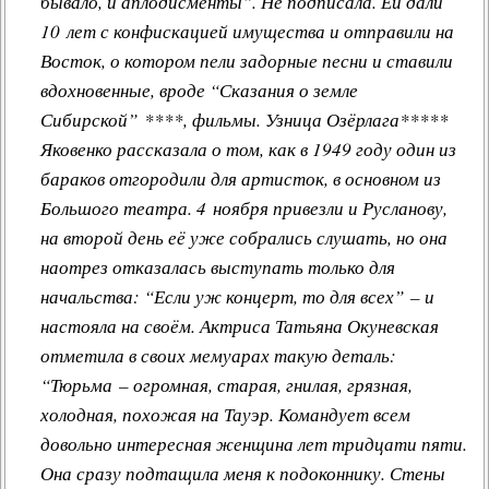
бывало, и аплодисменты”. Не подписала. Ей дали
10 лет с конфискацией имущества и отправили на
Восток, о котором пели задорные песни и ставили
вдохновенные, вроде “Сказания о земле
Сибирской” ****, фильмы. Узница Озёрлага*****
Яковенко рассказала о том, как в 1949 году один из
бараков отгородили для артисток, в основном из
Большого театра. 4 ноября привезли и Русланову,
на второй день её уже собрались слушать, но она
наотрез отказалась выступать только для
начальства: “Если уж концерт, то для всех” – и
настояла на своём. Актриса Татьяна Окуневская
отметила в своих мемуарах такую деталь:
“Тюрьма – огромная, старая, гнилая, грязная,
холодная, похожая на Тауэр. Командует всем
довольно интересная женщина лет тридцати пяти.
Она сразу подтащила меня к подоконнику. Стены