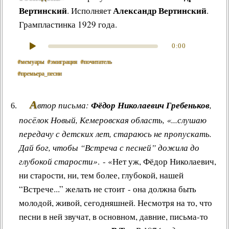
Вертинский
Александр Вертинский
. Исполняет
.
Грампластинка 1929 года.
0:00
#мемуары
#эмиграция
#почитатель
#премьера_песни
А
втор письма:
Фёдор Николаевич Гребеньков
,
посёлок Новый, Кемеровская область, «...слушаю
передачу с детских лет, стараюсь не пропускать.
Дай бог, чтобы “Встреча с песней” дожила до
глубокой старости»
. - «Нет уж, Фёдор Николаевич,
ни старости, ни, тем более, глубокой, нашей
“Встрече...” желать не стоит - она должна быть
молодой, живой, сегодняшней. Несмотря на то, что
песни в ней звучат, в основном, давние, письма-то