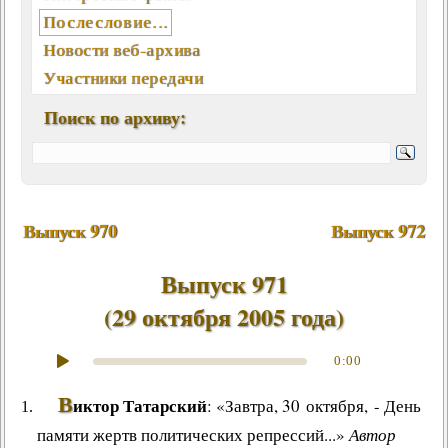
Послесловие...
Новости веб-архива
Участники передачи
География писем
Поиск по архиву:
Статьи, интервью, книги
Отклики, воспоминания
Ключевые слова (хештеги)
Мелодии экрана и сцены
Выпуск 970
Выпуск 972
Памятные даты августа
Песни, мелодии
Выпуск 971
Вокалисты
(
29 октября 2005 года
)
Композиторы
Поэты
0:00
Музыканты
В
иктор Татарский
: «Завтра, 30 октября, - День
Ансамбли, оркестры, хоры
памяти жертв политических репрессий...»
Автор
Из фонотеки «Встречи...»