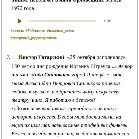
1972 года.
0:00
#юность
#Узбекистан
#памятная_песня
#преданный_радиослушатель
В
иктор Татарский
: «25 октября исполнилось
180 лет со дня рождения Иоганна Штрауса...»
Автор
письма:
Лада Санникова
, город Липецк, «...моя
мама Александра Петровна Санникова привила
любовь к музыке, изобразительному искусству,
театру, кино. Я работаю в детской
художественной школе, преподаю живопись,
историю искусств. В годы молодости мамы на
экранах шли так называемые трофейные фильмы.
Её глаза всегда загорались, когда она вспоминала о