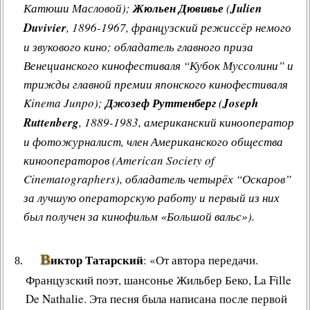
Катюши Масловой);
Жюльен Дювивье
(
Julien
Duvivier
, 1896-1967, французский режиссёр немого
и звукового кино; обладатель главного приза
Венецианского кинофестиваля “Кубок Муссолини” и
трижды главной премии японского кинофестиваля
Kinema Junpo);
Джозеф Руттенберг
(
Joseph
Ruttenberg
, 1889-1983, американский кинооператор
и фотожурналист, член Американского общества
кинооператоров (American Society of
Cinematographers), обладатель четырёх “Оскаров”
за лучшую операторскую работу и первый из них
был получен за кинофильм «Большой вальс»).
В
иктор Татарский
: «От автора передачи.
Французский поэт, шансонье Жильбер Беко, La Fille
De Nathalie. Эта песня была написана после первой