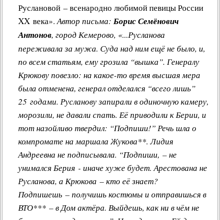
Руслановой – всенародно любимой певицы России
XX века».
Автор письма:
Борис Семёнович
Антонов
, город Кемерово, «...Русланова
переживала за мужа. Суда над ним ещё не было, и,
по всем статьям, ему грозила “вышка”. Генералу
Крюкову повезло: на какое-то время высшая мера
была отменена, генерал отделался “всего лишь”
25 годами. Русланову запирали в одиночную камеру,
морозили, не давали спать. Её приводили к Берии, и
тот назойливо твердил: “Подпиши!” Речь шла о
компромате на маршала Жукова**. Лидия
Андреевна не подписывала. “Подпиши, – не
унимался Берия - иначе хуже будет. Арестована не
Русланова, а Крюкова – кто её знает?
Подпишешь – получишь костюмы и отправишься в
ВТО*** – в Дом актёра. Выйдешь, как ни в чём не