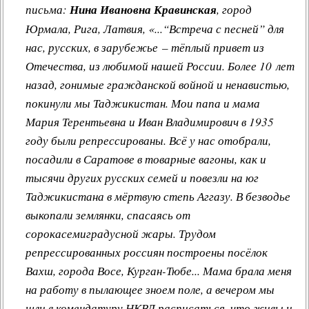
письма:
Нина Ивановна Кравинская
, город
Другие работы В.В.Татарского
Юрмала, Рига, Латвия, «...“Встреча с песней” для
Из архива «Радио России»
нас, русских, в зарубежье – тёплый привет из
Предтеча «Встречи с песней»
Отечества, из любимой нашей России. Более 10 лет
назад, гонимые гражданской войной и ненавистью,
покинули мы Таджикистан. Мои папа и мама
Мария Терентьевна и Иван Владимирович в 1935
году были репрессированы. Всё у нас отобрали,
посадили в Саратове в товарные вагоны, как и
тысячи других русских семей и повезли на юг
Таджикистана в мёртвую степь Аггазу. В безводье
выкопали землянки, спасаясь от
сорокасемиградусной жары. Трудом
репрессированных россиян построены посёлок
Вахш, города Восе, Курган-Тюбе... Мама брала меня
на работу в пылающее зноем поле, а вечером мы
шли в комендатуру НКВД расписаться, что живы и