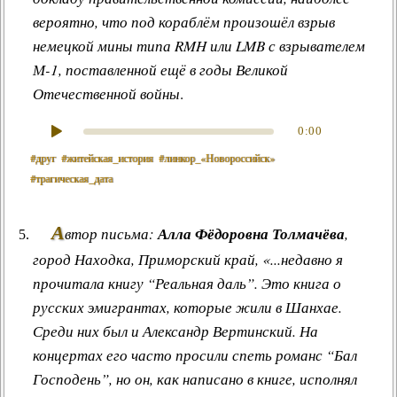
вероятно, что под кораблём произошёл взрыв
немецкой мины типа RMH или LMB с взрывателем
М-1, поставленной ещё в годы Великой
Отечественной войны
.
0:00
#друг
#житейская_история
#линкор_«Новороссийск»
#трагическая_дата
А
втор письма:
Алла Фёдоровна Толмачёва
,
город Находка, Приморский край, «...недавно я
прочитала книгу “Реальная даль”. Это книга о
русских эмигрантах, которые жили в Шанхае.
Среди них был и Александр Вертинский. На
концертах его часто просили спеть романс “Бал
Господень”, но он, как написано в книге, исполнял