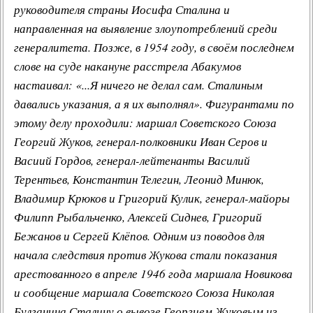
руководителя страны Иосифа Сталина и
направленная на выявление злоупотреблений среди
генералитета. Позже, в 1954 году, в своём последнем
слове на суде накануне расстрела Абакумов
настаивал: «...Я ничего не делал сам. Сталиным
давались указания, а я их выполнял». Фигурантами по
этому делу проходили: маршал Советского Союза
Георгий Жуков, генерал-полковники Иван Серов и
Васиий Гордов, генерал-лейтенанты Василий
Терентьев, Константин Телегин, Леонид Минюк,
Владимир Крюков и Григорий Кулик, генерал-майоры
Филипп Рыбальченко, Алексей Сиднев, Григорий
Бежанов и Сергей Клёпов. Одним из поводов для
начала следствия против Жукова стали показания
арестованного в апреле 1946 года маршала Новикова
и сообщение маршала Советского Союза Николая
Булганина Сталину о вывозе Георгием Жуковым из