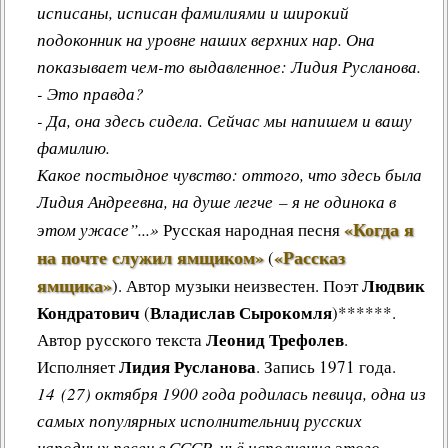
исписаны, исписан фамилиями и широкий
подоконник на уровне наших верхних нар. Она
показывает чем-то выдавленное: Лидия Русланова.
- Это правда?
- Да, она здесь сидела. Сейчас мы напишем и вашу
фамилию.
Какое постыдное чувство: оттого, что здесь была
Лидия Андреевна, на душе легче – я не одинока в
«Когда я
этом ужасе”...»
Русская народная песня
на почте служил ямщиком»
«Рассказ
(
ямщика»
Людвик
)
.
Автор музыки неизвестен. Поэт
Кондратович
Владислав Сырокомля
(
)******.
Леонид Трефолев
Автор русского текста
.
Лидия Русланова
Исполняет
. Запись 1971 года.
14 (27) октября 1900 года родилась певица, одна из
самых популярных исполнительниц русских
народных песен в СССР, чьё исполнение этого