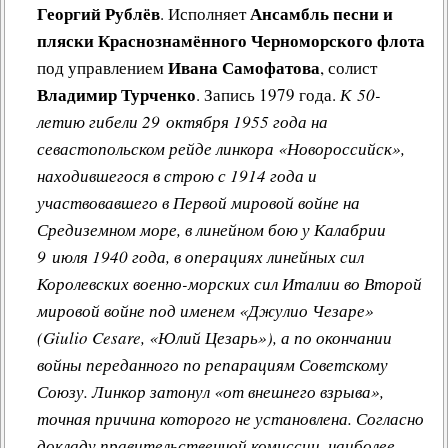
Георгий Рублёв
Ансамбль песни и
. Исполняет
пляски Краснознамённого Черноморского флота
Ивана Самофатова
под управлением
, солист
Владимир Турченко
. Запись 1979 года.
К 50-
летию гибели 29 октября 1955 года на
севастопольском рейде линкора «Новороссийск»,
находившегося в строю с 1914 года и
участвовавшего в Первой мировой войне на
Средиземном море, в линейном бою у Калабрии
9 июля 1940 года, в операциях линейных сил
Королевских военно-морских сил Италии во Второй
мировой войне под именем «Джулио Чезаре»
(Giulio Cesare, «Юлий Цезарь»), а по окончании
войны переданного по репарациям Советскому
Союзу. Линкор затонул «от внешнего взрыва»,
точная причина которого не установлена. Согласно
докладу правительственной комиссии, наиболее