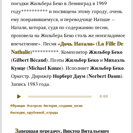
поездки Жильбера Беко в Ленинград в 1969
году********** и посвящена этому городу, очень
ему понравившемуся, и переводчице Наташе –
Натали, которая, судя по содержанию песни,
произвела на Жильбера Беко столь же неизгладимое
«Дочь Натали»
La Fille De
впечатление».
Песня
(
Nathalie
Жильбер Беко
)**********
.
Композитор
Gilbert Bécaud
Жильбер Беко
Михаэль
(
). Поэты
и
Кунце
Michael Kunze
Жильбер Беко
(
). Исполняет
.
Норберт Даум
Norbert Daum
Оркестр. Дирижёр
(
).
Запись 1983 года.
0:00
#Франция
#гастроли
#история_создания_песни
#мелодии_зарубежной_эстрады
З
авершая передачу,
Виктор Витальевич