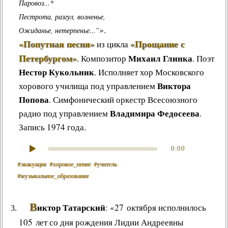
Паровоз...*
Пестрота, разгул, волненье,
»
.
Ожиданье, нетерпенье...”
«Попутная песня»
«Прощание с
из цикла
Петербургом»
Михаил Глинка
.
Композитор
. Поэт
Нестор Кукольник
. Исполняет хор Московского
Виктора
хорового училища под управлением
Попова
. Симфонический оркестр Всесоюзного
Владимира Федосеева
радио под управлением
.
Запись 1974 года.
0:00
#эвакуация
#хоровое_пение
#учитель
#музыкальное_образование
В
иктор Татарский
: «27 октября исполнилось
105 лет со дня рождения Лидии Андреевны