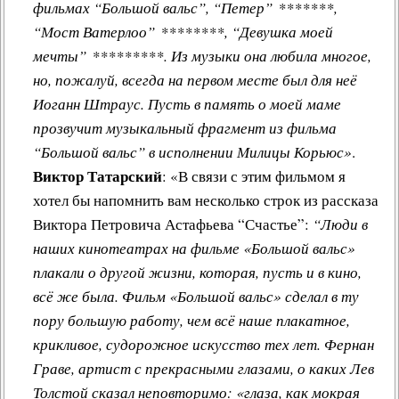
фильмах “Большой вальс”, “Петер” *******,
“Мост Ватерлоо” ********, “Девушка моей
мечты” *********. Из музыки она любила многое,
но, пожалуй, всегда на первом месте был для неё
Иоганн Штраус. Пусть в память о моей маме
прозвучит музыкальный фрагмент из фильма
“Большой вальс” в исполнении Милицы Корьюс»
.
Виктор Татарский
: «В связи с этим фильмом я
хотел бы напомнить вам несколько строк из рассказа
Виктора Петровича Астафьева “Счастье”:
“Люди в
наших кинотеатрах на фильме «Большой вальс»
плакали о другой жизни, которая, пусть и в кино,
всё же была. Фильм «Большой вальс» сделал в ту
пору большую работу, чем всё наше плакатное,
крикливое, судорожное искусство тех лет. Фернан
Граве, артист с прекрасными глазами, о каких Лев
Толстой сказал неповторимо: «глаза, как мокрая