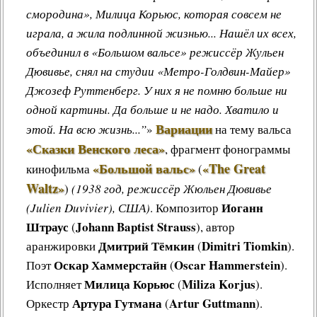
смородина», Милица Корьюс, которая совсем не
играла, а жила подлинной жизнью... Нашёл их всех,
объединил в «Большом вальсе» режиссёр Жульен
Дювивье, снял на студии «Метро-Голдвин-Майер»
Джозеф Руттенберг. У них я не помню больше ни
одной картины. Да больше и не надо. Хватило и
Вариации
этой. На всю жизнь...”
»
на тему вальса
«Сказки Венского леса»
, фрагмент фонограммы
«Большой вальс»
«The Great
кинофильма
(
Waltz»
)
(1938 год, режиссёр
Жюльен Дювивье
Иоганн
(
Julien Duvivier
), США)
.
Композитор
Штраус
Johann Baptist Strauss
(
), автор
Дмитрий Тёмкин
Dimitri Tiomkin
аранжировки
(
).
Оскар Хаммерстайн
Oscar Hammerstein
Поэт
(
).
Милица Корьюс
Miliza Korjus
Исполняет
(
).
Артура Гутмана
Artur Guttmann
Оркестр
(
).