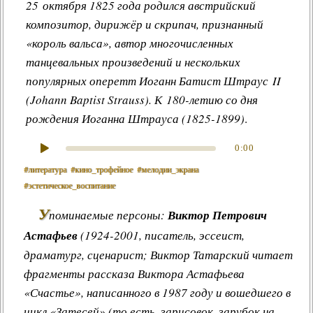
25 октября 1825 года родился австрийский
композитор, дирижёр и скрипач, признанный
«король вальса», автор многочисленных
танцевальных произведений и нескольких
популярных оперетт
Иоганн Батист Штраус II
(Johann Baptist Strauss). К 180-летию со дня
рождения Иоганна Штрауса (1825-1899)
.
0:00
#литература
#кино_трофейное
#мелодии_экрана
#эстетическое_воспитание
У
поминаемые персоны:
Виктор Петрович
Астафьев
(1924-2001, писатель, эссеист,
драматург, сценарист; Виктор Татарский читает
фрагменты рассказа Виктора Астафьева
«Счастье», написанного в 1987 году и вошедшего в
цикл «Затесей» (то есть, зарисовок, зарубок на