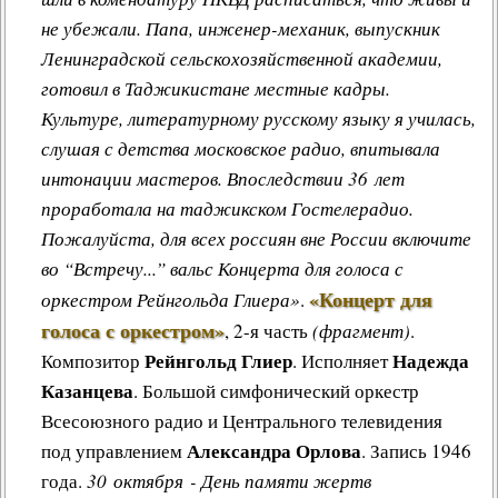
не убежали. Папа, инженер-механик, выпускник
Ленинградской сельскохозяйственной академии,
готовил в Таджикистане местные кадры.
Культуре, литературному русскому языку я училась,
слушая с детства московское радио, впитывала
интонации мастеров. Впоследствии 36 лет
проработала на таджикском Гостелерадио.
Пожалуйста, для всех россиян вне России включите
во “Встречу...” вальс Концерта для голоса с
«Концерт для
оркестром Рейнгольда Глиера»
.
голоса с оркестром»
, 2-я часть
(фрагмент)
.
Рейнгольд Глиер
Надежда
Композитор
. Исполняет
Казанцева
. Большой симфонический оркестр
Всесоюзного радио и Центрального телевидения
Александра Орлова
под управлением
. Запись 1946
года.
30 октября - День памяти жертв