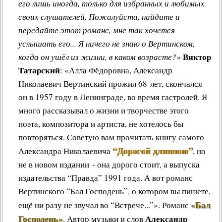
его лишь иногда, только для избранных и любимых
своих слушателей. Пожалуйста, найдите и
передайте этот романс, мне так хочется
услышать его... Я ничего не знаю о Вертинском,
Виктор
когда он ушёл из жизни, в каком возрасте?»
Татарский
: «Алла Фёдоровна, Александр
Николаевич Вертинский прожил 68 лет, скончался
он в 1957 году в Ленинграде, во время гастролей. Я
много рассказывал о жизни и творчестве этого
поэта, композитора и артиста, не хотелось бы
повторяться. Советую вам прочитать книгу самого
“Дорогой длинною”
Александра Николаевича
, но
не в новом издании - она дорого стоит, а выпуска
издательства “Правда” 1991 года. А вот романс
Вертинского “Бал Господень”, о котором вы пишете,
«Бал
ещё ни разу не звучал во “Встрече...”»
.
Романс
Господень»
Александр
.
Автор музыки и слов