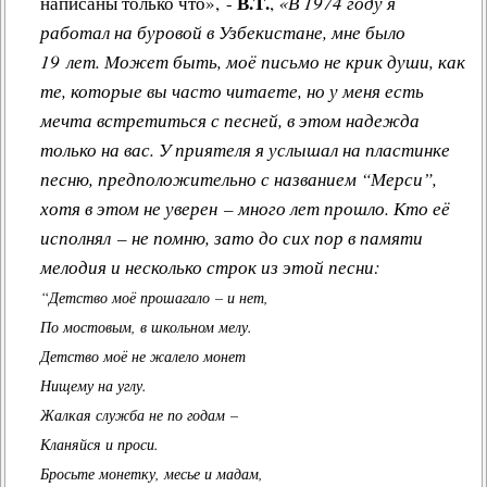
В.Т.
написаны только что», -
,
«В 1974 году я
работал на буровой в Узбекистане, мне было
19 лет. Может быть, моё письмо не крик души, как
те, которые вы часто читаете, но у меня есть
мечта встретиться с песней, в этом надежда
только на вас. У приятеля я услышал на пластинке
песню, предположительно с названием “Мерси”,
хотя в этом не уверен – много лет прошло. Кто её
исполнял – не помню, зато до сих пор в памяти
мелодия и несколько строк из этой песни:
“Детство моё прошагало – и нет,
По мостовым, в школьном мелу.
Детство моё не жалело монет
Нищему на углу.
Жалкая служба не по годам –
Кланяйся и проси.
Бросьте монетку, месье и мадам,