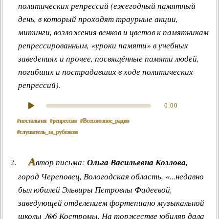
политических репрессий (ежегодный памятный
день, в который проходят траурные акции,
митинги, возложения венков и цветов к памятникам
репрессированным, «уроки памяти» в учебных
заведениях и прочее, посвящённые памяти людей,
погибших и пострадавших в ходе политических
репрессий)
.
0:00
#ностальгия
#репрессия
#Всесоюзное_радио
#слушатель_за_рубежом
А
втор письма:
Ольга Васильевна Козлова
,
город Череповец, Вологодская область, «...недавно
был юбилей Эльвиры Петровны Фадеевой,
заведующей отделением фортепиано музыкальной
школы №6 Костромы. На торжестве юбиляр дала