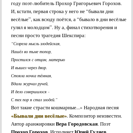
году поэт-любитель Прохор Григорьевич Горохов.
И, кстати, первая строка у него не “бывали дни
весёлые”, как всюду поётся, а “бывало в дни весёлые
гулял я молодцом”. Ну а, финал стихотворения и
песни просто трагедия Шекспира:
“Созрела мысль злодейская,
Нашёл во тьме топор,
Простился с отцом, матерью
И вышел через двор.
Стояла ночка тёмная,
Вдали журчал ручей,
И дело совершилося -
С тех пор я стал злодей.”
Вот такие страсти кошмарные...»
Народная песня
«Бывали дни весёлые»
.
Композитор неизвестен.
Вера Городовская
Автор аранжировки
. Поэт
Прохор Горохов
Юрий Гуляев
. Исполняет
.