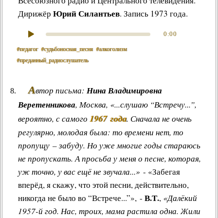
Всесоюзного радио и Центрального телевидения.
Юрий Силантьев
Дирижёр
. Запись 1973 года.
0:00
#педагог
#судьбоносная_песня
#алкоголизм
#преданный_радиослушатель
А
втор письма:
Нина Владимировна
Веретенникова
, Москва, «...слушаю “Встречу...”,
1967 года
вероятно, с самого
. Сначала не очень
регулярно, молодая была: то времени нет, то
пропущу – забуду. Но уже многие годы стараюсь
не пропускать. А просьба у меня о песне, которая,
уж точно, у вас ещё не звучала...»
- «Забегая
вперёд, я скажу, что этой песни, действительно,
В.Т.
никогда не было во “Встрече...”», -
,
«Далёкий
1957-й год. Нас, троих, мама растила одна. Жили