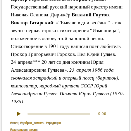
Государственный русский народный оркестр имени
Виталий Гнутов
Николая Осипова. Дирижёр
.
Виктор Татарский
: «“Бывало в дни весёлые” - так
звучит первая строка стихотворения “Изменница”,
положенное в основу этой народной песни.
Стихотворение в 1901 году написал поэт-любитель
Прохор Григорьевич Горохов. Пел Юрий Гуляев.
24 апреля*** 20 лет со дня кончины Юрия
Александровича Гуляева».
23 апреля 1986 года
скончался эстрадный и оперный певец (баритон),
композитор, народный артист СССР Юрий
Александрович Гуляев. Памяти Юрия Гуляева (1930-
1986)
.
0:00
#отец
#добрая_память
#традиция
#застольная_песня