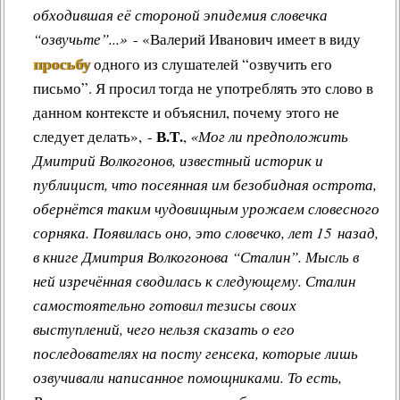
обходившая её стороной эпидемия словечка
“озвучьте”...»
- «Валерий Иванович имеет в виду
просьбу
одного из слушателей “озвучить его
письмо”. Я просил тогда не употреблять это слово в
данном контексте и объяснил, почему этого не
В.Т.
следует делать», -
,
«Мог ли предположить
Дмитрий Волкогонов, известный историк и
публицист, что посеянная им безобидная острота,
обернётся таким чудовищным урожаем словесного
сорняка. Появилась оно, это словечко, лет 15 назад,
в книге Дмитрия Волкогонова “Сталин”. Мысль в
ней изречённая сводилась к следующему. Сталин
самостоятельно готовил тезисы своих
выступлений, чего нельзя сказать о его
последователях на посту генсека, которые лишь
озвучивали написанное помощниками. То есть,