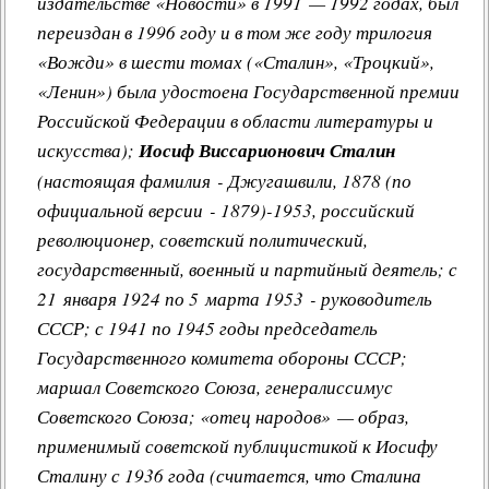
издательстве «Новости» в 1991 — 1992 годах, был
переиздан в 1996 году и в том же году трилогия
«Вожди» в шести томах («Сталин», «Троцкий»,
«Ленин») была удостоена Государственной премии
Российской Федерации в области литературы и
искусства);
Иосиф Виссарионович Сталин
(настоящая фамилия - Джугашвили, 1878 (по
официальной версии - 1879)-1953, российский
революционер, советский политический,
государственный, военный и партийный деятель; с
21 января 1924 по 5 марта 1953 - руководитель
СССР; с 1941 по 1945 годы председатель
Государственного комитета обороны СССР;
маршал Советского Союза, генералиссимус
Советского Союза; «отец народов» — образ,
применимый советской публицистикой к Иосифу
Сталину с 1936 года (считается, что Сталина