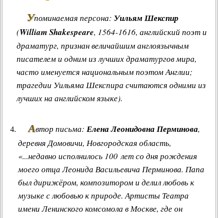
У
поминаемая персона:
Уильям Шекспир
(
William Shakespeare
, 1564-1616, английский поэт и
драматург, признан величайшим англоязычным
писателем и одним из лучших драматургов мира,
часто именуется национальным поэтом Англии;
трагедии Уильяма Шекспира считаются одними из
лучших на английском языке).
А
втор письма:
Елена Леонидовна Перминова
,
деревня Домовичи, Новгородская область,
«...недавно исполнилось 100 лет со дня рождения
моего отца Леонида Васильевича Перминова. Папа
был дирижёром, композитором и делил любовь к
музыке с любовью к природе. Артисты Театра
имени Ленинского комсомола в Москве, где он