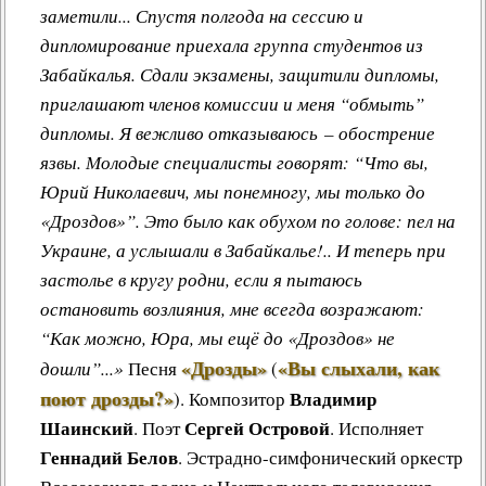
заметили... Спустя полгода на сессию и
дипломирование приехала группа студентов из
Забайкалья. Сдали экзамены, защитили дипломы,
приглашают членов комиссии и меня “обмыть”
дипломы. Я вежливо отказываюсь – обострение
язвы. Молодые специалисты говорят: “Что вы,
Юрий Николаевич, мы понемногу, мы только до
«Дроздов»”. Это было как обухом по голове: пел на
Украине, а услышали в Забайкалье!.. И теперь при
застолье в кругу родни, если я пытаюсь
остановить возлияния, мне всегда возражают:
“Как можно, Юра, мы ещё до «Дроздов» не
«Дрозды»
«Вы слыхали, как
дошли”...»
Песня
(
поют дрозды?»
Владимир
)
.
Композитор
Шаинский
Сергей Островой
. Поэт
. Исполняет
Геннадий Белов
. Эстрадно-симфонический оркестр