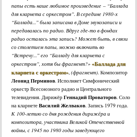
папы есть наше любимое произведение – “Баллада
для кларнета с оркестром”. В середине 1980-х
“Баллада...” была записана в Доме звукозаписи и
передавалась по радио. Вдруг где-то в фондах
радио осталась эта запись? Может быть, в связи
со столетием папы, можно включить во
“Встречу...” его “Балладу для кларнета с
«Баллада для
оркестром”, хотя бы фрагмент?»
кларнета с оркестром»
,
(фрагмент)
.
Композитор
Леонид Перминов
. Исполняет Симфонический
оркестр Всесоюзного радио и Центрального
Геннадий Проваторов
телевидения. Дирижёр
. Соло
Василий Желваков
на кларнете
. Запись 1979 года.
К 100-летию со дня рождения дирижёра и
композитора, участника Великой Отечественной
войны, с 1945 по 1980 годы заведующего