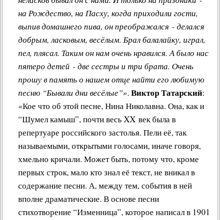
на Рождество, на Пасху, когда приходили гости,
выпив домашнего пива, он преображался - делался
добрым, ласковым, весёлым. Брал балалайку, играл,
пел, плясал. Таким он нам очень нравился. А было нас
пятеро детей - две сестры и три брата. Очень
прошу в память о нашем отце найти его любимую
Виктор Татарский
песню “Бывали дни весёлые”»
.
:
«Кое что об этой песне, Нина Николавна. Она, как и
“Шумел камыш”, почти весь XX век была в
репертуаре российского застолья. Пели её, так
называемыми, открытыми голосами, иначе говоря,
хмельно кричали. Может быть, потому что, кроме
первых строк, мало кто знал её текст, не вникал в
содержание песни. А, между тем, события в ней
вполне драматические. В основе песни
стихотворение “Изменница”, которое написал в 1901