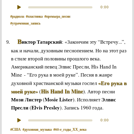
0:00
#радиола
#пластинка
#премьера_песни
#утраченная_запись
В
иктор Татарский
: «Закончим эту “Встречу...”,
как и начали, духовным песнопением. Но на этот раз
в стиле второй половины прошлого века.
Американский певец Элвис Пресли, His Hand In
Mine - “Его рука в моей руке”.
Песня в жанре
«Его рука в
духовной христианской музыки госпел
моей руке»
His Hand In Mine
(
)
.
Автор песни
Мози Листер
Mosie Lister
Элвис
(
). Исполняет
Пресли
Elvis Presley
(
). Запись 1960 года.
0:00
#США
#духовная_музыка
#60‑е_годы_ХХ_века