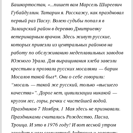
Башкортостан, «...пишет вам Марсель Ширеевич
Другие работы В.В.Татарского
Губайдуллин. Татарин я. Расскажу, как праздновал
Из архива «Радио России»
первый раз Пасху. Волею судьбы попал я в
Предтеча «Встречи с песней»
Зилаирский район в деревню Дмитриевку
ветеринарным врачом. Здесь живут русские,
которых привезли из центральных районов на
работу по обслуживанию медеплавильных заводов
Южного Урала. Для выращивания хлеба завезли
крестьян и прозвали русских мосалями — барин
Мосалов такой был*. Они о себе говорили:
“мосаль — такой же русский, только «высшего
качества»”. Дорог нет, цивилизации никакой —
кругом лес, горы, речки с чистейшей водой.
Праздников 7 Ноября, 1 Мая здесь не признавали.
Праздниками считались Рождество, Пасха,
Троица. И это в 1976 году! И вот весной утром
заходит к нам семилетний Андрюша и говорит: