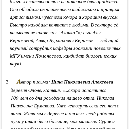
благожелательность и не показное благородство.
Она обладала свойственным таджикам и иранцам
артистизмом, чувством юмора и хорошим вкусом.
Быстро находила контакт с людьми. В секторе её
называли не иначе как “Азочка”»; сын Азы
Керимовой, Анвар Бурханович Керимов — ведущий
научный сотрудник кафедры зоологии позвоночных
МГУ имени Ломоносова, кандидат биологических
наук).
А
втор письма:
Нина Николаевна Алексеева
,
деревня Ополе, Латвия, «...скоро исполнится
100 лет со дня рождения нашего отца, Николая
Павловича Ермакова. Уже четверть века его нет с
нами. Жили мы в деревне и от тяжёлой работы
руки у отца были большие, мозолистые. Суров и
неласков бывал он с нами. И только на праздники -