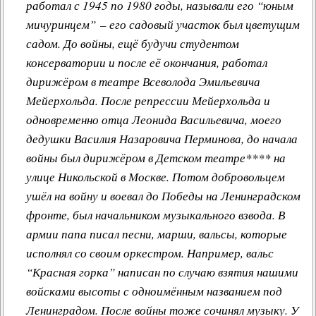
работал с 1945 по 1980 годы, называли его “юным
мичуринцем” – его садовый участок был цветущим
садом. До войны, ещё будучи студентом
консерватории и после её окончания, работал
дирижёром в театре Всеволода Эмильевича
Мейерхольда. После репрессии Мейерхольда и
одновременно отца Леонида Васильевича, моего
дедушки Василия Назаровича Перминова, до начала
войны был дирижёром в Детском театре**** на
улице Никольской в Москве. Потом добровольцем
ушёл на войну и воевал до Победы на Ленинградском
фронте, был начальником музыкального взвода. В
армии папа писал песни, марши, вальсы, которые
исполнял со своим оркестром. Например, вальс
“Красная горка” написан по случаю взятия нашими
войсками высоты с одноимённым названием под
Ленинградом. После войны тоже сочинял музыку. У