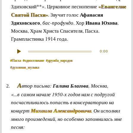
«Евангелие
Здиховский**»
.
Церковное песнопение
Святой Пасхи»
Афанасия
.
Звучит голос
Здиховского
Ивана Юхова
,
бас-профундо
. Хор
.
Москва, Храм Христа Спасителя, Пасха.
Грампластинка 1914 года.
0:00
#Пасха
#односельчане
#дружба_народов
#духовная_музыка
А
втор письма:
Галина Благова
, Москва,
«...в самом начале 1950-х годов нам с подругой
посчастливилось попасть в консерваторию на
Михаила Александровича
концерт
. Он исполнял
много произведений, но особенно запомнилась мне
песня: