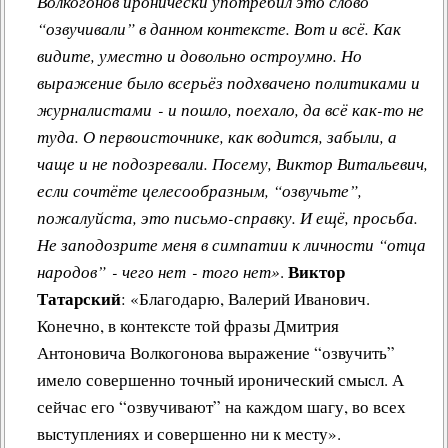
Волкогонов иронически употребил это слово
“озвучивали” в данном контексте. Вот и всё. Как
видите, уместно и довольно остроумно. Но
выражение было всерьёз подхвачено политиками и
журналистами - и пошло, поехало, да всё как-то не
туда. О первоисточнике, как водится, забыли, а
чаще и не подозревали. Посему, Виктор Витальевич,
если сочтёте целесообразным, “озвучьте”,
пожалуйста, это письмо-справку. И ещё, просьба.
Не заподозрите меня в симпатии к личности “отца
Виктор
народов” - чего нет - того нет»
.
Татарский
: «Благодарю, Валерий Иванович.
Конечно, в контексте той фразы Дмитрия
Антоновича Волкогонова выражение “озвучить”
имело совершенно точный иронический смысл. А
сейчас его “озвучивают” на каждом шагу, во всех
выступлениях и совершенно ни к месту».