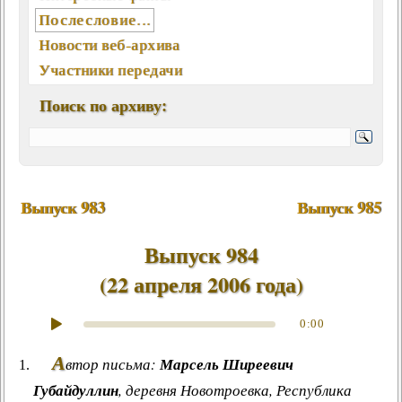
Послесловие...
Новости веб-архива
Участники передачи
География писем
Поиск по архиву:
Статьи, интервью, книги
Отклики, воспоминания
Ключевые слова (хештеги)
Мелодии экрана и сцены
Выпуск 983
Выпуск 985
Памятные даты августа
Песни, мелодии
Выпуск 984
Вокалисты
(
22 апреля 2006 года
)
Композиторы
Поэты
0:00
Музыканты
А
втор письма:
Марсель Ширеевич
Ансамбли, оркестры, хоры
Губайдуллин
, деревня Новотроевка, Республика
Из фонотеки «Встречи...»