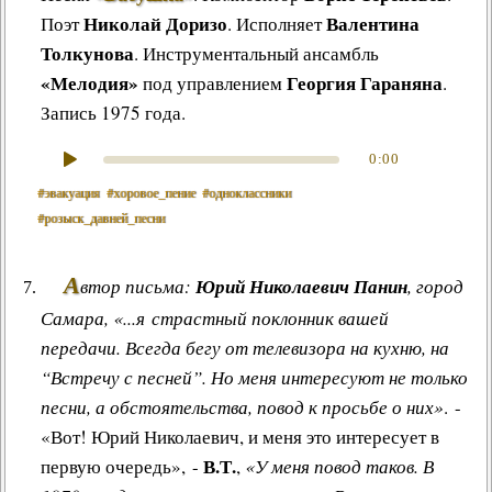
Николай Доризо
Валентина
Поэт
. Исполняет
Толкунова
. Инструментальный ансамбль
«Мелодия»
Георгия Гараняна
под управлением
.
Запись 1975 года.
0:00
#эвакуация
#хоровое_пение
#одноклассники
#розыск_давней_песни
А
втор письма:
Юрий Николаевич Панин
, город
Самара, «...я страстный поклонник вашей
передачи. Всегда бегу от телевизора на кухню, на
“Встречу с песней”. Но меня интересуют не только
песни, а обстоятельства, повод к просьбе о них»
. -
«Вот! Юрий Николаевич, и меня это интересует в
В.Т.
первую очередь», -
,
«У меня повод таков. В