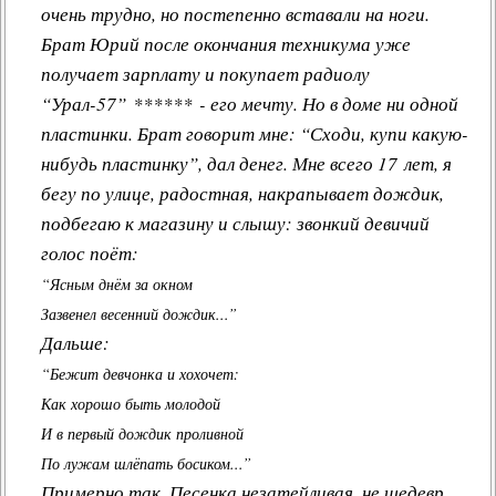
очень трудно, но постепенно вставали на ноги.
Брат Юрий после окончания техникума уже
получает зарплату и покупает радиолу
“Урал-57” ****** - его мечту. Но в доме ни одной
пластинки. Брат говорит мне: “Сходи, купи какую-
нибудь пластинку”, дал денег. Мне всего 17 лет, я
бегу по улице, радостная, накрапывает дождик,
подбегаю к магазину и слышу: звонкий девичий
голос поёт:
“Ясным днём за окном
Зазвенел весенний дождик...”
Дальше:
“Бежит девчонка и хохочет:
Как хорошо быть молодой
И в первый дождик проливной
По лужам шлёпать босиком...”
Примерно так. Песенка незатейливая, не шедевр,