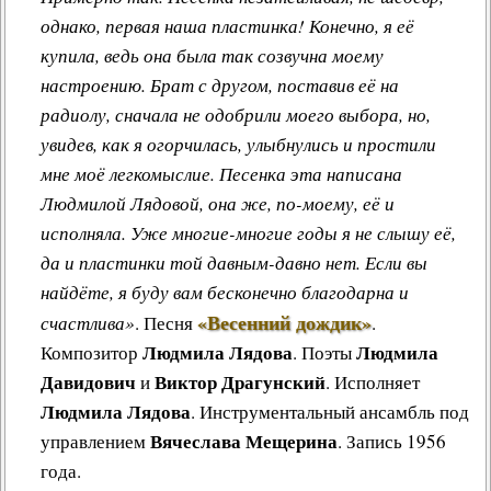
однако, первая наша пластинка! Конечно, я её
купила, ведь она была так созвучна моему
настроению. Брат с другом, поставив её на
радиолу, сначала не одобрили моего выбора, но,
увидев, как я огорчилась, улыбнулись и простили
мне моё легкомыслие. Песенка эта написана
Людмилой Лядовой, она же, по-моему, её и
исполняла. Уже многие-многие годы я не слышу её,
да и пластинки той давным-давно нет. Если вы
найдёте, я буду вам бесконечно благодарна и
«Весенний дождик»
счастлива»
.
Песня
.
Людмила Лядова
Людмила
Композитор
. Поэты
Давидович
Виктор Драгунский
и
. Исполняет
Людмила Лядова
. Инструментальный ансамбль под
Вячеслава Мещерина
управлением
. Запись 1956
года.