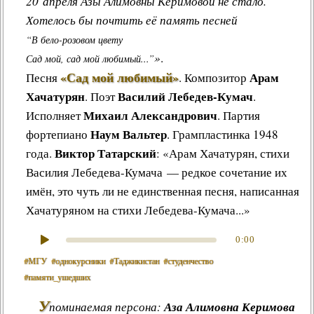
20 апреля Азы Алимовны Керимовой не стало.
Хотелось бы почтить её память песней
“В бело-розовом цвету
»
.
Сад мой, сад мой любимый...”
«Сад мой любимый»
Арам
Песня
.
Композитор
Хачатурян
Василий Лебедев-Кумач
. Поэт
.
Михаил Александрович
Исполняет
. Партия
Наум Вальтер
фортепиано
. Грампластинка 1948
Виктор Татарский
года.
: «Арам Хачатурян, стихи
Василия Лебедева-Кумача — редкое сочетание их
имён, это чуть ли не единственная песня, написанная
Хачатуряном на стихи Лебедева-Кумача...»
0:00
#МГУ
#однокурсники
#Таджикистан
#студенчество
#памяти_ушедших
У
поминаемая персона:
Аза Алимовна Керимова