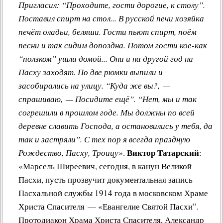
Пригласил: “Проходите, гости дорогие, к столу”.
Поставил спирт на стол... В русской печи хозяйка
печёт оладьи, беляши. Гости пьют спирт, поём
песни и так сидим допоздна. Потом гости кое-как
“ползком” ушли домой... Они и на другой год на
Пасху заходят. По две рюмки выпили и
засобирались на улицу. “Куда же вы?, —
спрашиваю, — Посидите ещё”. “Нет, мы и так
согрешили в прошлом годе. Мы должны по всей
деревне славить Господа, а остановились у тебя, да
так и застряли”. С тех пор я всегда праздную
Виктор Татарский
Рождество, Пасху, Троицу»
.
:
«Марсель Ширеевич, сегодня, в канун Великой
Пасхи, пусть прозвучит документальная запись
Пасхальной службы 1914 года в московском Храме
Христа Спасителя — «Евангелие Святой Пасхи”.
Протодиакон Храма Христа Спасителя, Александр