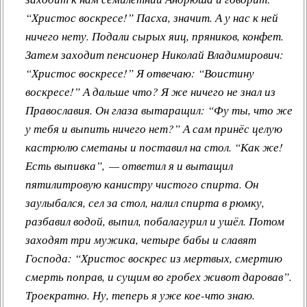
“Христос воскресе!” Пасха, значит. А у нас к ней
ничего нету. Подали сырых яиц, пряников, конфет.
Затем заходит пенсионер Николай Владимирович:
“Христос воскресе!” Я отвечаю: “Воистину
воскресе!” А дальше что? Я же ничего не знал из
Православия. Он глаза вытаращил: “Фу ты, что же
у тебя и выпить ничего нет?” А сам принёс целую
кастрюлю сметаны и поставил на стол. “Как же!
Есть выпивка”, — ответил я и вытащил
пятилитровую канистру чистого спирта. Он
заулыбался, сел за стол, налил спирта в рюмку,
разбавил водой, выпил, побалагурил и ушёл. Потом
заходят три мужика, четыре бабы и славят
Господа: “Христос воскрес из мертвых, смертию
смерть поправ, и сущим во гробех живот даровав”.
Троекратно. Ну, теперь я уже кое-что знаю.