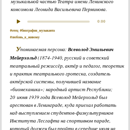
музыкальной частью Театра имени Ленинского
комсомола Леонида Васильевича Перминова
.
0:00
#отец
#биография_музыканта
#любовь_к_живому
У
поминаемая персона:
Всеволод Эмильевич
Мейерхольд
(1874-1940, русский и советский
театральный режиссёр, актёр и педагог, теоретик
и практик театрального гротеска, создатель
актёрской системы, получившей название
«биомеханика»; народный артист Республики;
20 июня 1939 года Всеволод Мейерхольд был
арестован в Ленинграде, куда приехал работать
над выступлением студентов-физкультурников
Института Лесгафта на спортивном параде,
который должен был пройти в середине июля на