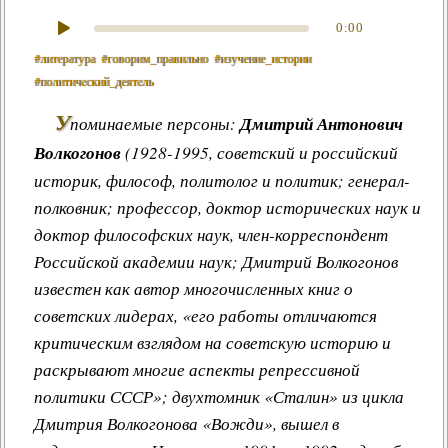
0:00
#литература
#говорим_правильно
#изучение_истории
#политичeский_деятeль
У
поминаемые персоны:
Дмитрий Антонович
Волкогонов
(1928-1995, советский и российский
историк, философ, политолог и политик; генерал-
полковник; профессор, доктор исторических наук и
доктор философских наук, член-корреспондент
Российской академии наук; Дмитрий Волкогонов
известен как автор многочисленных книг о
советских лидерах, «его работы отличаются
критическим взглядом на советскую историю и
раскрывают многие аспекты репрессивной
политики СССР»; двухтомник «Сталин» из цикла
Дмитрия Волкогонова «Вожди», вышел в