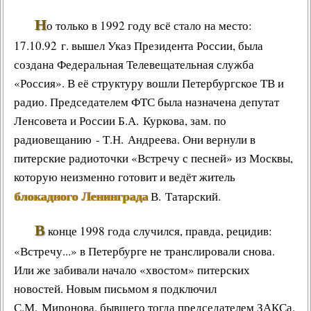
Н
о только в 1992 году всё стало на место:
17.10.92 г. вышел
Указ Президента России
, была
создана
Федеральная Телевещательная служба
«Россия»
. В её структуру вошли
Петербургское ТВ и
радио
. Председателем
ФТС
была назначена депутат
Ленсовета и России Б.А. Куркова, зам. по
радиовещанию - Т.Н. Андреева. Они вернули в
питерские радиоточки «Встречу с песней» из Москвы,
которую неизменно готовит и ведёт житель
блокадного Ленинграда
В. Татарский.
В
конце 1998 года случился, правда, рецидив:
«Встречу...» в Петербурге не транслировали снова.
Или же забивали начало «хвостом» питерских
новостей. Новым письмом я подключил
С.М. Миронова, бывшего тогда председателем ЗАКСа.