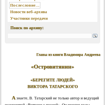
Послесловие...
Новости веб-архива
Участники передачи
География писем
Поиск по архиву:
Статьи, интервью, книги
Отклики, воспоминания
Ключевые слова (хештеги)
Мелодии экрана и сцены
Главы из книги Владимира Андреева
Памятные даты августа
Песни, мелодии
«Островитянин»
Вокалисты
Композиторы
«БЕРЕГИТЕ ЛЮДЕЙ»
Поэты
ВИКТОРА ТАТАРСКОГО
Музыканты
А
Ансамбли, оркестры, хоры
знаете, В. Татарский не только автор и ведущий
Из фонотеки «Встречи...»
знаменитой «Встречи с песней». Он многие годы