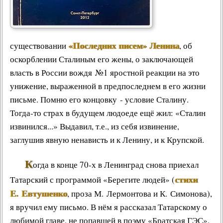
«Последних писем» Ленина
существовании
, об
оскорблении Сталиным его жены, о заключающей
власть в России вождя №1 яростной реакции на это
унижение, выраженной в предпоследнем в его жизни
письме. Помню его концовку - условие Сталину.
Тогда-то страх в будущем людоеде ещё жил: «Сталин
извинился...» Выдавил, т.е., из себя извинение,
заглушив явную ненависть и к Ленину, и к Крупской.
К
огда в конце 70-х в Ленинград снова приехал
стихи
Татарский с программой «Берегите людей» (
Е. Евтушенко
,
проза М. Лермонтова
и К. Симонова),
я вручил ему письмо. В нём я рассказал Татарскому о
любимой главе, не попавшей в
поэму «Братская ГЭС»
,