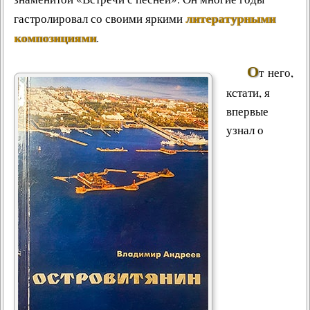
Другие работы В.В.Татарского
литературными
гастролировал со своими яркими
Из архива «Радио России»
композициями
.
Предтеча «Встречи с песней»
О
т него,
кстати, я
впервые
узнал о