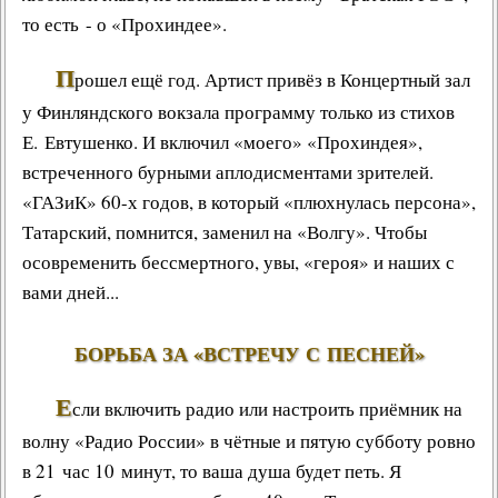
то есть -
о «Прохиндее»
.
П
рошел ещё год. Артист привёз в
Концертный зал
у Финляндского вокзала
программу только из стихов
Е. Евтушенко. И включил «моего» «Прохиндея»,
встреченного бурными аплодисментами зрителей.
«ГАЗиК» 60-х годов, в который «плюхнулась персона»,
Татарский, помнится, заменил на «Волгу». Чтобы
осовременить бессмертного, увы, «героя» и наших с
вами дней...
БОРЬБА ЗА «ВСТРЕЧУ С ПЕСНЕЙ»
Е
сли включить
радио
или настроить приёмник на
волну «
Радио России
» в чётные и пятую субботу ровно
в 21 час 10 минут, то ваша душа будет петь. Я