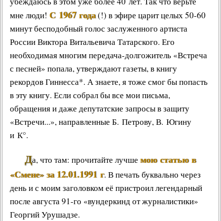
убеждаюсь в этом уже более 40 лет. Так что верьте
С 1967 года
мне люди!
(!) в эфире царит целых 50-60
минут бесподобный голос заслуженного артиста
России Виктора Витальевича Татарского. Его
необходимая многим
передача-долгожитель
«Встреча
с песней» попала, утверждают газеты, в
книгу
рекордов Гиннесса
*. А знаете, я тоже смог бы попасть
в эту книгу. Если собрал бы все мои письма,
обращения и даже депутатские запросы в защиту
«Встречи...», направленные Б. Петрову, В. Югину
и К°.
Д
мою статью в
а, что там: прочитайте лучше
«Смене» за 12.01.1991 г
. В печать буквально через
день и с моим заголовком её пристроил легендарный
после августа 91-го «вундеркинд от журналистики»
Георгий Урушадзе
.