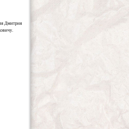
ния Дмитрия
овичу.