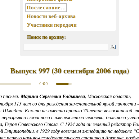
Послесловие...
Новости веб-архива
Участники передачи
География писем
Поиск по архиву:
Статьи, интервью, книги
Отклики, воспоминания
Ключевые слова (хештеги)
Мелодии экрана и сцены
Выпуск 997
(
30 сентября 2006 года
)
Памятные даты августа
0:00
Песни, мелодии
Вокалисты
р письма:
Марина Сергеевна Елдышева
, Московская область,
Композиторы
ентября 115 лет со дня рождения замечательной яркой личности
 Шмидта. Как-то незаметно прошло 70-летие челюскинской эп
Поэты
 неразрывно связанного с именем этого человека, большого учёно
Музыканты
а, Героя Советского Союза. С 1924 года он главный редактор Б
Ансамбли, оркестры, хоры
й Энциклопедии, в 1929 году возглавил экспедицию на ледоколе “
Из фонотеки «Встречи...»
вал первую научно-исследовательскую станцию в Арктике, поздн