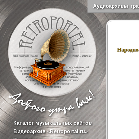
Аудиоархивы гра
Народно
RETROPORTAL.ru
© 2002 –
2026 гг.
Каталог музыкальных сайтов
Видеоархив «Retroportal.ru»