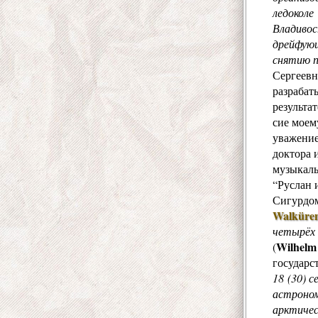
ледоколе
Владивос
дрейфующ
снятию п
Сергеевн
разрабат
результа
сие моем
уважение
доктора 
музыкаль
“Руслан 
Сигурдом
Walküre
четырёх 
Wilhelm
(
государс
18 (30) 
астроном
арктичес