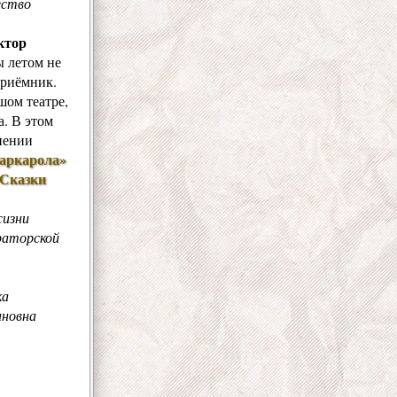
ество
ктор
ы летом не
приёмник.
шом театре,
а. В этом
нении
аркарола»
Сказки
жизни
раторской
ка
ановна