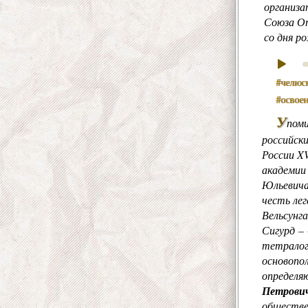
организа
Союза
О
со дня 
#челюс
#освое
У
пом
российски
России XV
академии
Юльевича
честь лег
Вельсунг
Сигурд –
тетралог
основопо
определя
Петрови
обществе