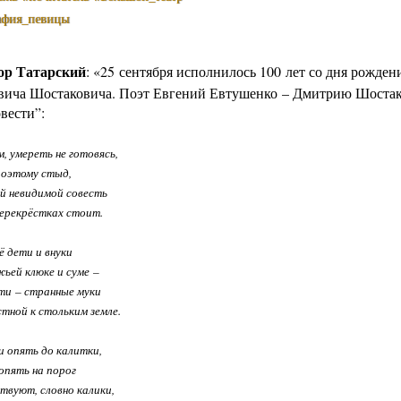
афия_певицы
ор Татарский
: «25 сентября исполнилось 100 лет со дня рожде
ича Шостаковича. Поэт Евгений Евтушенко – Дмитрию Шостак
вести”:
 умереть не готовясь,
поэтому стыд,
й невидимой совесть
ерекрёстках стоит.
ё дети и внуки
ьей клюке и суме –
ти – странные муки
стной к стольким земле.
 опять до калитки,
опять на порог
твуют, словно калики,