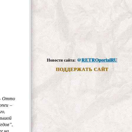
@
RETROportalRU
Новости сайта:
ПОДДЕРЖАТЬ САЙТ
 – Отто
опеи –
го,
ольшой
Седов”,
ее на