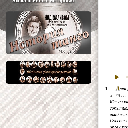
Эксклюзивные интервью
А
вто
«...30 с
Юльевича
события,
академик
Советско
организо