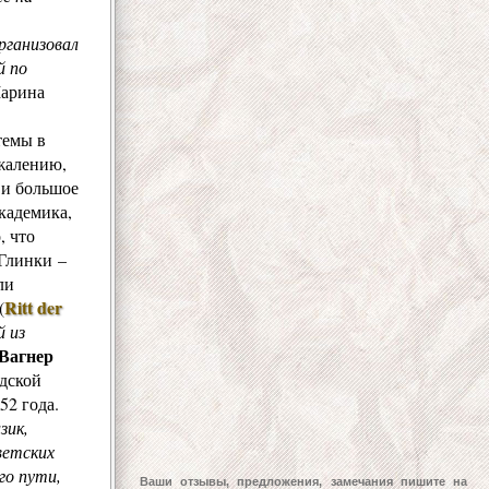
рганизовал
й по
Марина
темы в
ожалению,
 и большое
кадемика,
, что
Глинки –
ли
Ritt der
(
 из
Вагнер
дской
52 года.
зик,
ветских
го пути,
Ваши отзывы, предложения, замечания пишите на