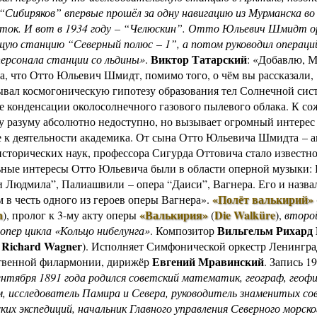
 “Сибиряков” впервые прошёл за одну навигацию из Мурманска во
Другие работы В.В.Татарского
ток. И вот в 1934 году – “Челюскин”. Отто Юльевич Шмидт о
Из архива «Радио России»
ую станцию “Северный полюс – 1”, а потом руководил операци
Предтеча «Встречи с песней»
Виктор Татарский
ерсонала станции со льдины»
.
: «Добавлю, 
а, что Отто Юльевич Шмидт, помимо того, о чём вы рассказали,
ывал космогоническую гипотезу образования тел Солнечной сис
те конденсации околосолнечного газового пылевого облака. К с
у разуму абсолютно недоступно, но вызывает огромный интерес
 к деятельности академика. От сына Отто Юльевича Шмидта – а
исторических наук, профессора Сигурда Оттовича стало известно
ные интересы Отто Юльевича были в области оперной музыки: 
и Людмила”, Палиашвили – опера “Даиси”, Вагнера. Его и назва
«Полёт валькирий»
 в честь одного из героев оперы Вагнера»
.
n
«Валькирия»
Die Walküre
), пролог к 3-му акту оперы
(
),
второй
Вильгельм Рихард 
опер цикла «Кольцо нибелунга»
.
Композитор
 Richard Wagner
). Исполняет Симфонической оркестр Ленингра
Евгений Мравинский
твенной филармонии, дирижёр
. Запись 19
сентября 1891 года родился советский математик, географ, геофи
, исследователь Памира и Севера, руководитель знаменитых со
ких экспедиций, начальник Главного управления Северного морско