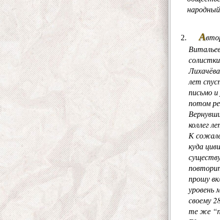
народный
А
вто
Витальев
солистки
Лихачёва
лет спус
письмо и 
потом ре
Вернувши
коллег л
К сожале
куда цив
существу
повторит
прошу вк
уровень 
своему 2
те же “п