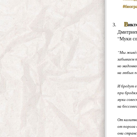
#биогр
В
икт
Дмитриев
“Муки со
“Мы живём,
забываем 
но мадонно
на любых п
И бредут е
при бродяж
муки совес
на бессове
От калитки
от порога 
они странс