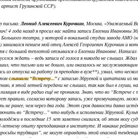
 артист Грузинской ССР).
р письма:
Леонид Алексеевич Курочкин
, Москва, «Уважаемый В
ич! 4 года назад я просил вас найти записи Евгении Ивановны Зб
 Большого театра, у которой в вокальной студии завода АМО (
) занимался пением мой отец Алексей Георгиевич Курочкин и ко
тя с большой теплотой отзывался о Евгении Ивановне. Написал 
уселся ждать – ведь записи её голоса я никогда не слышал. Ждал 
шил, что письмо или не дошло, или оказалось не заслуживающим
сь из отпуска на работу (я преподаю в вузе**), узнал, что неско
етом
слышали “Встречу...”
с записью Збруевой и цитатами из мо
нию, я этой летней передачи не слышал, так как был в глуши, на
илизация в виде радио ещё не проникла. Знаю, что во “Встрече с 
ет правило, согласно которому запись, уже прозвучавшую, мож
ь не ранее, чем через два года. Этот срок давности давно истё
лючить во “Встречу...” что-нибудь в исполнении Збруевой. Кул
молодёжи в последние 15 лет заметно снизился, об этом могу су
8-летнему опыту преподавания в институте. И никакие рейтинг
росьбы трудящих”, не могут оправдать этой опасной тенденци