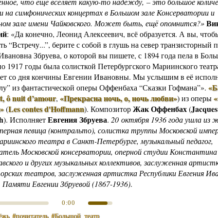
нное, что ещё вселяет какую-то надежду, – это большое колич
 на симфонических концертах в Большом зале Консерватории и
Ви
ом зале имени Чайковского. Может быть, ещё опомнится?»
ий
: «Да конечно, Леонид Алексеевич, всё образуется. А вы, чтоб
ть “Встречу...”, берите с собой в глушь на север транзисторный 
Ивановна Збруева
, о которой вы пишете, с 1894 года пела в Боль
 по 1917 годы была солисткой Петербургского Мариинского театр
лет со дня кончины Евгении Ивановны. Мы услышим в её испол
«Б
лу” из фантастической оперы Оффенбаха “Сказки Гофмана”»
.
it, ô nuit d’amour
«Прекрасна ночь, о, ночь любви»
«
,
) из оперы
»
Les contes d'Hoffmann
Жак Оффенбах
Jacques
(
)
.
Композитор
(
h
Евгения Збруева
). Исполняет
.
20 октября 1936 года ушла из 
оперная певица (контральто), солистка труппы Московской импе
ариинского театра в Санкт-Петербурге, музыкальный педагог,
атель Московской консерватории, оперной студии Константина
вского и других музыкальных коллективов, заслуженная артист
рских театров, заслуженная артистка Республики Евгения Ив
. Памяти Евгении Збруевой (1867-1936)
.
0:00
ёжь
#почитатель
#Большой_театр