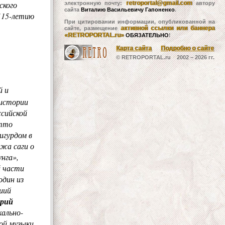
ского
retroportal@gmail.com
электронную почту:
автору
сайта
Виталию Васильевичу Гапоненко
.
 115-летию
При цитировании информации, опубликованной на
активной ссылки или баннера
сайте, размещение
«RETROPORTAL.ru»
ОБЯЗАТЕЛЬНО
!
Карта сайта
Подробно о сайте
© RETROPORTAL.ru 2002 –
2026 гг.
й и
 истории
ссийской
Отто
игурдом в
ажа саги о
нга»,
й части
один из
ший
арий
кально-
ой музыки,