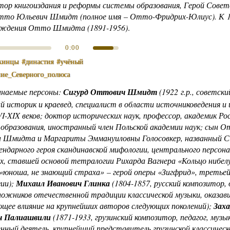
тор книгоиздания и реформы системы образования, Герой Совет
тто Юльевич Шмидт
(полное имя –
Отто-Фридрих-Юлиус
). К
рождения Отто Шмидта (1891-1956)
.
0:00
кинцы
#династия
#учёный
ние_Северного_полюса
инаемые персоны:
Сигурд Оттович Шмидт
(1922 г.р., советски
й историк и краевед, специалист в области источниковедения и
I-XIX веков; доктор исторических наук, профессор, академик Ро
 образования, иностранный член Польской академии наук; сын 
 Шмидта и Маргариты Эммануиловны Голосовкер, названный С
ендарного героя скандинавской мифологии, центрального персон
ах, ставшей основой тетралогии Рихарда Вагнера «Кольцо нибелу
 «юноша, не знающий страха» – герой оперы «Зигфрид», третье
ии);
Михаил Иванович Глинка
(1804-1857, русский композитор, 
ложников отечественной традиции классической музыки, оказав
ющее влияние на крупнейших авторов следующих поколений);
Зах
ч Палиашвили
(1871-1933, грузинский композитор, педагог, музы
нный деятель, крупнейший представитель грузинской классическ