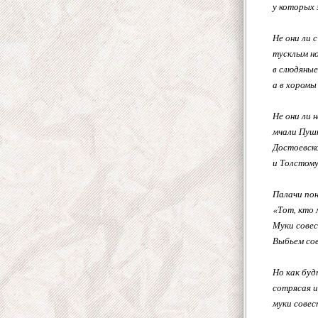
у которых 
Не они ли 
тусклым н
в слюдяные
а в хоромы
Не они ли 
мчали Пушк
Достоевско
и Толстому
Палачи пон
«Тот, кто 
Муки совес
Выбьем сов
Но как буд
сотрясая и
муки совес