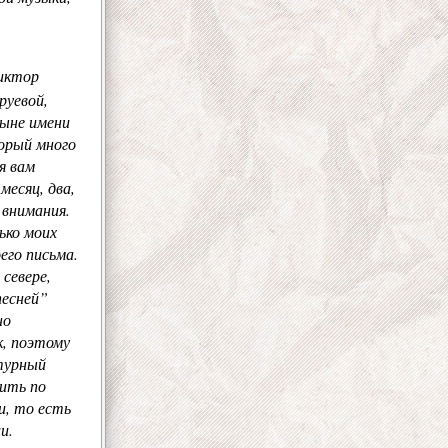
иктор
руевой,
ныне имени
торый много
я вам
месяц, два,
 внимания.
лько моих
его письма.
 севере,
песней”
но
к, поэтому
ьтурный
дить по
и, то есть
и.