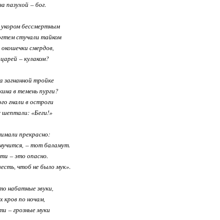
за пазухой – бог.
с укором бессмертным
огтем стучали тайком
 окошечки смердов,
 царей – кулаком?
на загнанной тройке
ина в темень пурги?
го гнали в остроги
 шептали: «Беги!»
имали прекрасно:
мучится, – тот баламут.
ти – это опасно.
есть, чтоб не было мук».
то набатные звуки,
х кров по ночам,
ти – грозные муки