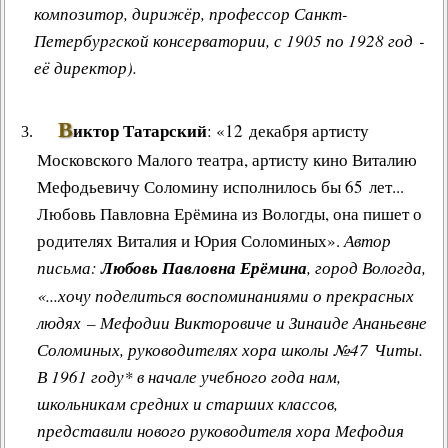
композитор, дирижёр, профессор Санкт-
Петербургской консерватории, с 1905 по 1928 год -
её директор).
В
иктор Татарский
: «12 декабря артисту
Московского Малого театра, артисту кино Виталию
Мефодьевичу Соломину исполнилось бы 65 лет...
Любовь Павловна Ерёмина из Вологды, она пишет о
родителях Виталия и Юрия Соломиных».
Автор
письма:
Любовь Павловна Ерёмина
, город Вологда,
«...хочу поделиться воспоминаниями о прекрасных
людях – Мефодии Викторовиче и Зинаиде Ананьевне
Соломиных, руководителях хора школы №47 Читы.
В 1961 году* в начале учебного года нам,
школьникам средних и старших классов,
представили нового руководителя хора Мефодия