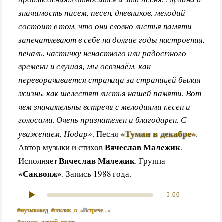
значимость писем, песен, дневников, мелодий
состоит в том, что они словно листья памяти
запечатлевают в себе на долгие годы настроения,
печаль, частичку ненастного или радостного
времени и слушая, мы осознаём, как
переворачивается страница за страницей былая
жизнь, как шелестят листья нашей памяти. Вот
чем значительны встречи с мелодиями песен и
голосами. Очень признателен и благодарен. С
«Туман в декабре»
уважением, Нодар»
.
Песня
.
Вячеслав Малежик
Автор музыки и стихов
.
Вячеслав Малежик
Исполняет
. Группа
«Саквояж»
. Запись 1988 года.
0:00
#музыкoвед
#отклик_о_«Встрече...»
#розыск_давней_песни