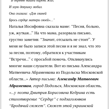
“В деревне нашей парень жил,
И злую девушку любил.
Она сказала: «Для свиней
Брось сердце матери своей»...”
Наталья Иосифовна сказала маме: “Песня, больно,
уж, жуткая...” На что мама, разорвала письмо,
грустно заметив: “Значит, отсылать не стоит”. У
меня не было записи этой песни и я не знал, что это
за песня, поэтому, обратился к участникам
“Встречи...” с просьбой помочь. Откликнулись
многие наши слушатели. Вот из письма Александра
Матвеевича Абраменкова из Подольска Московской
области...»
Автор письма:
Александр Матвеевич
Абраменков
, город Подольск, Московская область,
«...у поэта Дмитрия Борисовича Кедрина есть
стихотворение “Сердце” с подзаголовком
“Бродячий сюжет”. Сюжет этой украинской