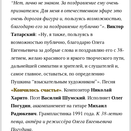
“Нет, лично не знаком. За поздравление ему очень
признателен. Для меня в отечественном эфире это
очень дорогая фигура и, пользуясь возможностью,
Виктор
благодарю его за поздравление публично”»
.
Татарский
: «Ну, я также, пользуясь в
возможностью публично, благодарю Олега
Евгеньевича за добрые слова и поздравляю его с 38-
летием, желаю красивого и яркого творческого пути,
дальнейшей симпатии и зрителей, и слушателей и,
самое главное, оставаться, по определению
Пушкина “взыскательным художником”»
.
Песня
«Кончилось счастье»
Николай
.
Композитор
Харито
Василий Шумский
Олег
. Поэт
. Исполняет
Погудин
Михаил
, аккомпанемент на гитаре
Радюкевич
. Грампластинка 1991 года.
К 38-летию
певца, актёра и режиссёра Олега Евгеньевича
Погудина
.