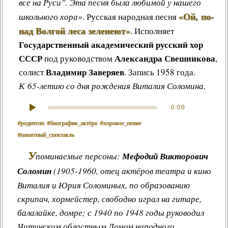
все на Руси”. Эта песня была любимой у нашего
«Ой, по-
школьного хора»
.
Русская народная песня
над Волгой леса зеленеют»
.
Исполняет
Государственный академический русский хор
СССР
Александра Свешникова
под руководством
,
Владимир Заверяев
солист
. Запись 1958 года.
К 65-летию со дня рождения Виталия Соломина
.
0:00
#родители
#биография_актёра
#хоровое_пение
#памятный_спектакль
У
поминаемые персоны:
Мефодий Викторович
Соломин
(1905-1960, отец актёров театра и кино
Виталия и Юрия Соломиных, по образованию
скрипач, хормейстер, свободно играл на гитаре,
балалайке, домре; с 1940 по 1948 годы руководил
Читинским областным Домом народного