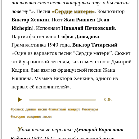
постоянно стал петь в концертах эту, я бы сказал,
«Сердце матери»
новеллу”»
.
Песня
.
Композитор
Виктор Хенкин
Жан Ришпен
Jean
. Поэт
(
Richepin
Николай Печковский
). Исполняет
.
Софья Давыдова
Партия фортепиано
.
Виктор Татарский
Грампластинка 1940 года.
:
«Один из вариантов песни “Сердце матери”. Сюжет
этой украинской легенды, как отмечал поэт Дмитрий
Кедрин, был взят из французской песни Жана
Ришпена. Музыка Виктора Хенкина, одного из
первых её исполнителей».
0:00
#розыск_давней_песни
#памятный_концерт
#мемуары
#история_создания_песни
У
поминаемые персоны:
Дмитрий Борисович
Кедрин
(1907-1945, русский советский поэт,