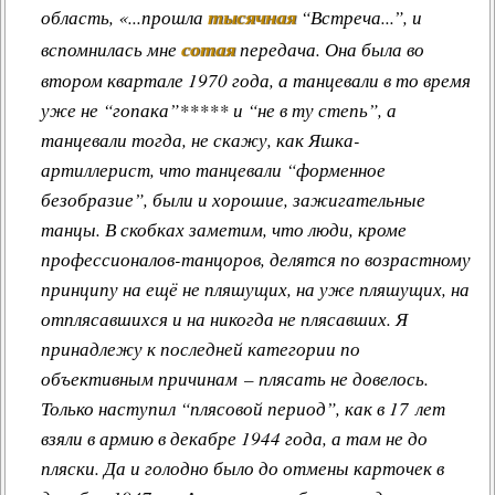
тысячная
область, «...прошла
“Встреча...”, и
сотая
вспомнилась мне
передача. Она была во
втором квартале 1970 года, а танцевали в то время
уже не “гопака”***** и “не в ту степь”, а
танцевали тогда, не скажу, как Яшка-
артиллерист, что танцевали “форменное
безобразие”, были и хорошие, зажигательные
танцы. В скобках заметим, что люди, кроме
профессионалов-танцоров, делятся по возрастному
принципу на ещё не пляшущих, на уже пляшущих, на
отплясавшихся и на никогда не плясавших. Я
принадлежу к последней категории по
объективным причинам – плясать не довелось.
Только наступил “плясовой период”, как в 17 лет
взяли в армию в декабре 1944 года, а там не до
пляски. Да и голодно было до отмены карточек в