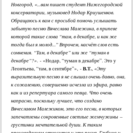
Новгород, «...вам пишет студент Нижегородской
консерватории, музыковед Нодар Криушенков.
Обращаюсь к вам с просьбой помочь услышать
забытую песню Вячеслава Малежика, в припеве
которой такие слова “там, в декабре, и как же
тогда был я молод...” Впрочем, насчёт слов есть
сомнения. “Там, в декабре” или же “туман в
декабре”?»
. - «Нодар, “туман в декабре”. Это у
В.Т.
Леонтьева, “там, в сентябре”», -
,
«Эту
выразительную песню я не слышал очень давно, она,
к сожалению, совершенно исчезла из эфира, равно
как и из репертуара самого певца. Что очень
напрасно, поскольку лучшее, что создано
Вячеславом Малежиком, это его песни, в которых
запечатлены сокровенные светлые жемчужины –
грустинки мечтательной души. К таким
произведениям относится и эта песня. Глубина и