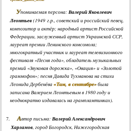
У
поминаемая персона:
Валерий Яковлевич
Леонтьев
(1949 г.р., советский и российский певец,
композитор и актёр; народный артист Российской
Федерации, заслуженный артист Украинской ССР,
лауреат премии Ленинского комсомола;
многократный участник и лауреат телевизионного
фестиваля «Песня года», обладатель музыкальных
премий «Звуковая дорожка», «Овация» и «Золотой
граммофон»; песня Давида Тухманова на стихи
«Там, в сентябре»
Леонида Дербенёва
была
записана Валерием Леонтьевым в 1980 году и
неоднократно издавалась на грампламтинках).
А
втор письма:
Валерий Александрович
Харламов
, город Богородск, Нижегородская