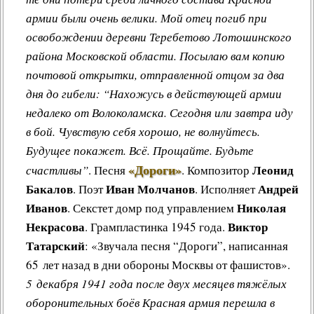
армии были очень велики. Мой отец погиб при
освобождении деревни Теребетово Лотошинского
района Московской области. Посылаю вам копию
почтовой открытки, отправленной отцом за два
дня до гибели: “Нахожусь в действующей армии
недалеко от Волоколамска. Сегодня или завтра иду
в бой. Чувствую себя хорошо, не волнуйтесь.
Будущее покажет. Всё. Прощайте. Будьте
«Дороги»
Леонид
счастливы”
.
Песня
.
Композитор
Бакалов
Иван Молчанов
Андрей
. Поэт
. Исполняет
Иванов
Николая
. Секстет домр под управлением
Некрасова
Виктор
. Грампластинка 1945 года.
Татарский
: «Звучала песня “Дороги”, написанная
65 лет назад в дни обороны Москвы от фашистов».
5 декабря 1941 года после двух месяцев тяжёлых
оборонительных боёв Красная армия перешла в