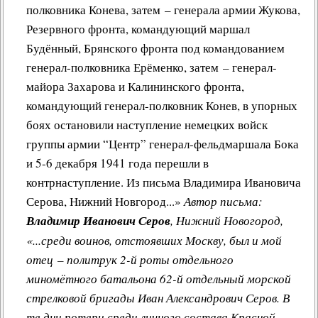
полковника Конева, затем – генерала армии Жукова,
Другие работы В.В.Татарского
Резервного фронта, командующий маршал
Из архива «Радио России»
Будённый, Брянского фронта под командованием
Предтеча «Встречи с песней»
генерал-полковника Ерёменко, затем – генерал-
майора Захарова и Калининского фронта,
командующий генерал-полковник Конев, в упорных
боях остановили наступление немецких войск
группы армии “Центр” генерал-фельдмаршала Бока
и 5-6 декабря 1941 года перешли в
контрнаступление. Из письма Владимира Ивановича
Серова, Нижний Новгород...»
Автор письма:
Владимир Иванович Серов
, Нижний Новогород,
«...среди воинов, отстоявших Москву, был и мой
отец – политрук 2-й роты отдельного
миномётного батальона 62-й отдельный морской
стрелковой бригады Иван Александрович Серов. В
те дни потери среди личного состава Красной