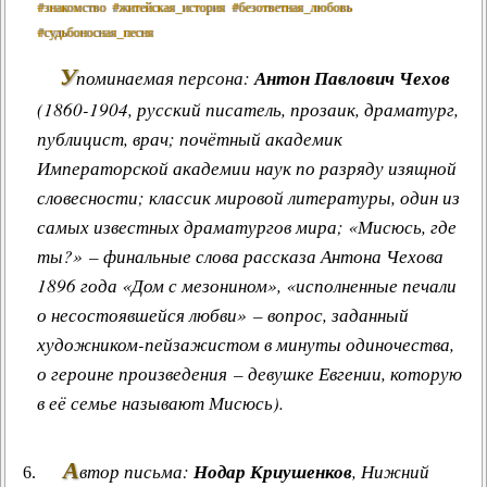
#знакомство
#житейская_история
#безответная_любовь
#судьбоносная_песня
У
поминаемая персона:
Антон Павлович Чехов
(1860-1904, русский писатель, прозаик, драматург,
публицист, врач; почётный академик
Императорской академии наук по разряду изящной
словесности; классик мировой литературы, один из
самых известных драматургов мира; «Мисюсь, где
ты?» – финальные слова рассказа Антона Чехова
1896 года «Дом с мезонином», «исполненные печали
о несостоявшейся любви» – вопрос, заданный
художником-пейзажистом в минуты одиночества,
о героине произведения – девушке Евгении, которую
в её семье называют Мисюсь).
А
втор письма:
Нодар Криушенков
, Нижний