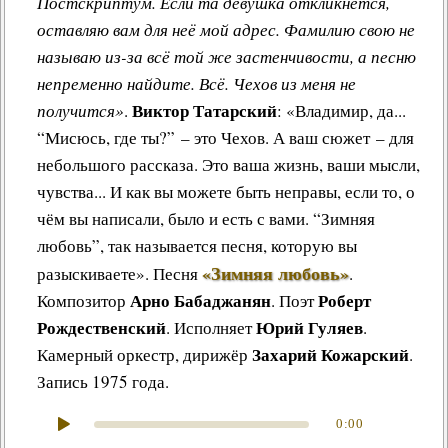
Постскриптум. Если та девушка откликнется,
оставляю вам для неё мой адрес. Фамилию свою не
называю из-за всё той же застенчивости, а песню
непременно найдите. Всё. Чехов из меня не
Виктор Татарский
получится»
.
: «Владимир, да...
“Мисюсь, где ты?” – это Чехов. А ваш сюжет – для
небольшого рассказа. Это ваша жизнь, ваши мысли,
чувства... И как вы можете быть неправы, если то, о
чём вы написали, было и есть с вами. “Зимняя
любовь”, так называется песня, которую вы
«Зимняя любовь»
разыскиваете»
.
Песня
.
Арно Бабаджанян
Роберт
Композитор
. Поэт
Рождественский
Юрий Гуляев
. Исполняет
.
Захарий Кожарский
Камерный оркестр, дирижёр
.
Запись 1975 года.
0:00