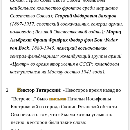
наибольшее количество фронтов среди маршалов
Советского Союза);
Георгий Фёдорович Захаров
(1897-1957, советский военачальник, генерал армии,
полководец Великой Отечественной войны);
Мориц
Альбрехт Франц Фридрих Федор фон Бок
(
Fedor
von Bock
, 1880-1945, немецкий военачальник,
генерал-фельдмаршал; командующий группы армий
«Центр» во время вторжения в СССР; командовал
наступлением на Москву осенью 1941 года).
В
иктор Татарский
: «Некоторое время назад во
письмо
“Встрече...” было
Натальи Иосифовны
Костриковой из города Скопин Рязанской области.
Она писала о том, что её мама хотела услышать
песню, в которой были такие слова: