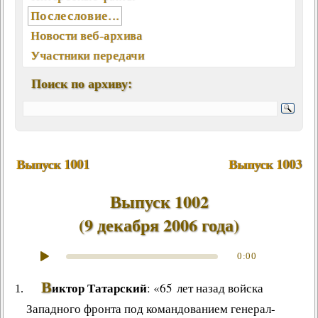
Послесловие...
Новости веб-архива
Участники передачи
География писем
Поиск по архиву:
Статьи, интервью, книги
Отклики, воспоминания
Ключевые слова (хештеги)
Мелодии экрана и сцены
Выпуск 1001
Выпуск 1003
Памятные даты августа
Песни, мелодии
Выпуск 1002
Вокалисты
(
9 декабря 2006 года
)
Композиторы
Поэты
0:00
Музыканты
В
иктор Татарский
: «65 лет назад войска
Ансамбли, оркестры, хоры
Западного фронта под командованием генерал-
Из фонотеки «Встречи...»