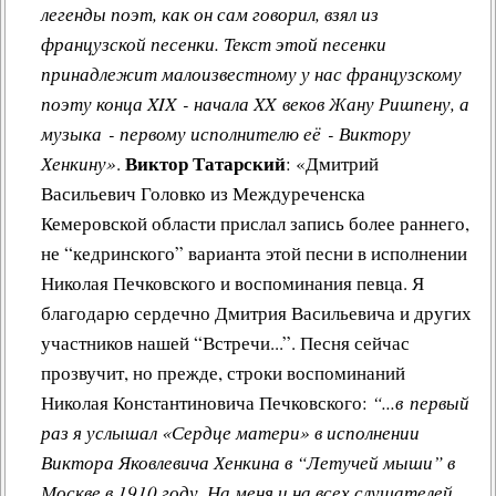
легенды поэт, как он сам говорил, взял из
французской песенки. Текст этой песенки
принадлежит малоизвестному у нас французскому
поэту конца XIX - начала XX веков Жану Ришпену, а
музыка - первому исполнителю её - Виктору
Виктор Татарский
Хенкину»
.
: «
Дмитрий
Васильевич Головко
из Междуреченска
Кемеровской области прислал запись более раннего,
не “кедринского” варианта этой песни в исполнении
Николая Печковского и воспоминания певца. Я
благодарю сердечно Дмитрия Васильевича и других
участников нашей “Встречи...”. Песня сейчас
прозвучит, но прежде, строки воспоминаний
Николая Константиновича Печковского:
“...в первый
раз я услышал «Сердце матери» в исполнении
Виктора Яковлевича Хенкина в “Летучей мыши” в
Москве в 1910 году. На меня и на всех слушателей