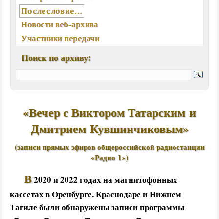
Послесловие...
Новости веб-архива
Участники передачи
География писем
Поиск по архиву:
Статьи, интервью, книги
Отклики, воспоминания
Ключевые слова (хештеги)
Мелодии экрана и сцены
«Вечер с Виктором Татарским и
Памятные даты августа
Дмитрием Кувшинчиковым»
Песни, мелодии
(записи прямых эфиров общероссийской радиостанции
Вокалисты
«Радио 1»)
Композиторы
Поэты
В
2020 и 2022 годах на магнитофонных
Музыканты
кассетах в Оренбурге, Краснодаре и Нижнем
Ансамбли, оркестры, хоры
Тагиле были обнаружены записи программы
Из фонотеки «Встречи...»