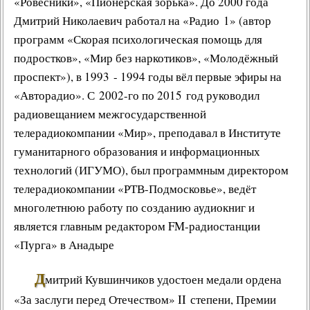
«
Ровесники
», «
Пионерская зорька
». До 2000 года
Дмитрий Николаевич работал на «Радио 1» (автор
программ «
Скорая психологическая помощь для
подростков
», «
Мир без наркотиков
», «
Молодёжный
проспект
»), в 1993 - 1994 годы вёл первые эфиры на
«
Авторадио
». С 2002-го по 2015 год руководил
радиовещанием межгосударственной
телерадиокомпании «Мир», преподавал в Институте
гуманитарного образования и информационных
технологий (
ИГУМО
), был программным директором
телерадиокомпании «РТВ-Подмосковье», ведёт
многолетнюю работу по созданию
аудиокниг
и
является главным редактором FM-
радиостанции
«Пурга»
в Анадыре
Д
митрий Кувшинчиков удостоен медали ордена
«
За заслуги перед Отечеством
» II степени, Премии