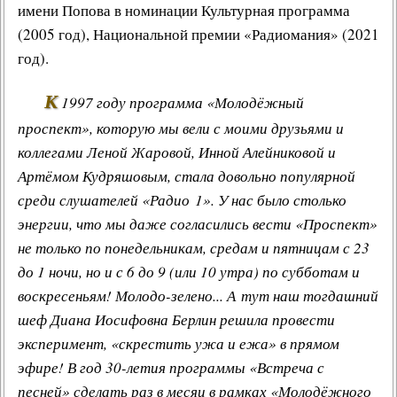
имени Попова в номинации
Культурная программа
(2005 год), Национальной премии «
Радиомания
» (2021
год).
К
1997 году программа «Молодёжный
проспект», которую мы вели с моими друзьями и
коллегами
Леной Жаровой
,
Инной Алейниковой
и
Артёмом Кудряшовым
, стала довольно популярной
среди слушателей «Радио 1». У нас было столько
энергии, что мы даже согласились вести «Проспект»
не только по понедельникам, средам и пятницам с 23
до 1 ночи, но и с 6 до 9 (или 10 утра) по субботам и
воскресеньям! Молодо-зелено... А тут наш тогдашний
шеф
Диана Иосифовна Берлин
решила провести
эксперимент, «скрестить ужа и ежа» в прямом
эфире! В год 30-летия программы «Встреча с
песней» сделать раз в месяц в рамках «Молодёжного