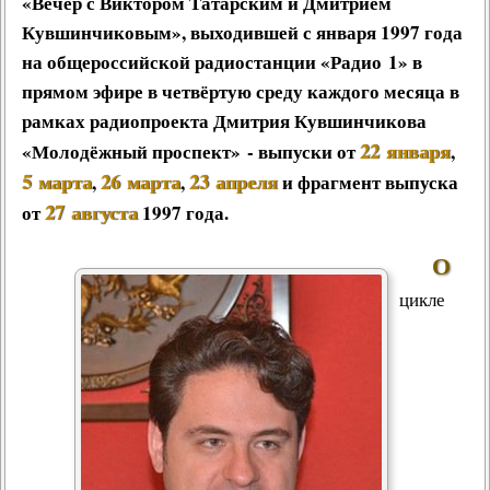
«
Вечер с Виктором Татарским и Дмитрием
Другие работы В.В.Татарского
Кувшинчиковым
», выходившей с января 1997 года
Из архива «Радио России»
на общероссийской радиостанции «
Радио 1
» в
Предтеча «Встречи с песней»
прямом эфире в четвёртую среду каждого месяца в
рамках радиопроекта Дмитрия Кувшинчикова
22 января
«
Молодёжный проспект
» - выпуски от
,
5 марта
26 марта
23 апреля
,
,
и фрагмент выпуска
27 августа
от
1997 года.
О
цикле