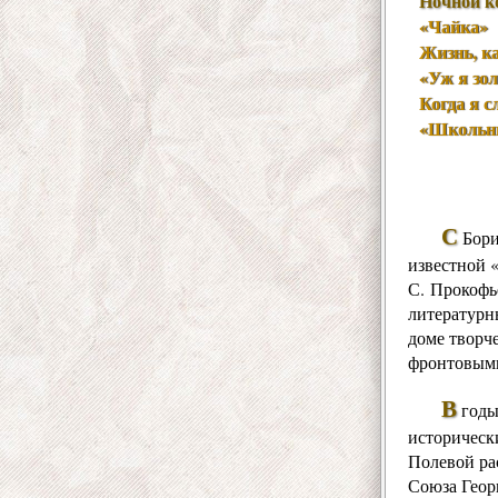
Ночной к
«Чайка»
Жизнь, к
«Уж я зол
Когда я 
«Школьн
С
Бор
известной 
С.
Прокофь
литературны
доме творч
фронтовым
В
годы
историческ
Полевой ра
Союза
Геор