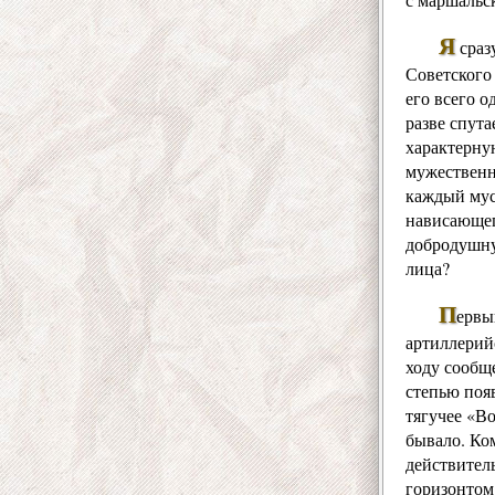
Я
сраз
Советского
его всего о
разве спута
характерну
мужественн
каждый муск
нависающего
добродушну
лица?
П
ервы
артиллерий
ходу сообщ
степью поя
тягучее «Во
бывало. Ко
действитель
горизонтом.