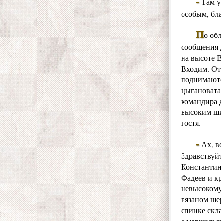
-
Там у
особым, бл
П
о об
сообщения 
на высоте 
Входим. От
поднимаютс
цыгановатая
командира 
высоким ши
гостя.
-
Ах, во
Здравствуй
Константин
Фадеев и к
невысокому
вязаном ше
спинке скл
с маршальс