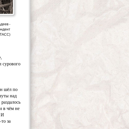
деев -
ондент
 ТАСС)
,
и сурового
он шёл по
нуты над
 раздалось
и в чём не
 И
-то за