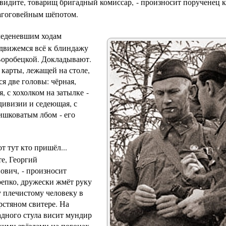
видите, товарищ бригадный комиссар, - произносит порученец 
агоговейным шёпотом.
леденевшим ходам
движемся всё к блиндажу
Воробецкой. Докладывают.
 карты, лежащей на столе,
я две головы: чёрная,
, с хохолком на затылке -
дивизии и седеющая, с
шковатым лбом - его
т тут кто пришёл...
те, Георгий
ович, - произносит
репко, дружески жмёт руку
 плечистому человеку в
рстяном свитере. На
адного стула висит мундир
кими звёздами на погонах.