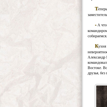
Т
епер
заместител
-
А что
командиром 
собираемся.
К
ухня
невероятно
Александр
командовал
Востоке. Вс
друзья, без