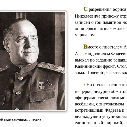
С
разрешения Бориса
Николаевича привожу отр
записей о той памятной но
он впервые познакомился 
маршалом.
В
месте с писателем
А
Александровичем Фадеев
выехал по заданию редакц
Калининский фронт
. Стоя
зима. Полевой рассказывае
-
На ночлег располага
пещерке, недурно обжито
офицерами связи, людьми
весёлыми, с энтузиазмом
встретившими Фадеева и
великодушно уступившим
ий Константинович Жуков
единственный широкий, 