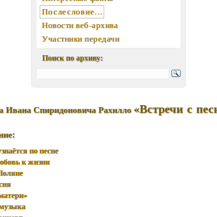
Послесловие...
Новости веб-архива
Участники передачи
География писем
Поиск по архиву:
Статьи, интервью, книги
Отклики, воспоминания
Ключевые слова (хештеги)
«Встречи с пес
Мелодии экрана и сцены
а Ивана Спиридоновича Рахилло
Памятные даты августа
ние:
Песни, мелодии
Вокалисты
знаётся по песне
Композиторы
юбовь к жизни
Поляне
Поэты
сня
Музыканты
матери»
Ансамбли, оркестры, хоры
 музыка
Из фонотеки «Встречи...»