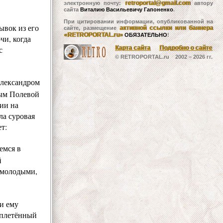
retroportal@gmail.com
электронную почту:
автору
сайта
Виталию Васильевичу Гапоненко
.
При цитировании информации, опубликованной на
ывок из его
активной ссылки или баннера
сайте, размещение
«RETROPORTAL.ru»
ОБЯЗАТЕЛЬНО
!
чи, когда
с
Карта сайта
Подробно о сайте
© RETROPORTAL.ru 2002 –
2026 гг.
лександром
ым
Полевой
ии на
ла суровая
т:
емся в
й
 молодыми,
и ему
сплетённый