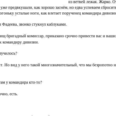
из ветвей лежак. Жарко. 
 уже предвкушали, как хорошо заснём, но едва успеваем сбросит
огоньку усталые ноги, как влетает порученец командира дивизи
л Фадеева, звонко стукнул каблуками.
ищ бригадный комиссар, приказано срочно привести вас и ваши
к командиру дивизии.
лучилось?
т. Но вид у него такой многозначительный, что мы безропотно 
там у командира кто-то?
чно, есть.