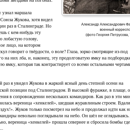
у узнал
маршала
 Союза Жукова
, хотя видел
Александр Александрович Фа
дин раз в Сталинграде. Но
военный корресп
ешь с кем-нибудь эту
(фото Георгия Петрусова,
ю лобастую голову,
ое лицо, на котором
ул говорит о твёрдости, о воле? Глаза, зорко смотрящие из-под
 на них лба, и, наконец, эту продолговатую ямку на подбородке
ю ямку, которая так контрастирует со всеми остальными чертам
й раз я увидел Жукова в жаркий ясный день степной осени на
ской позиции под Сталинградом. В высокой фуражке, в плаще, 
ения в сопровождении нескольких командиров. Как раз в эти ми
вилась вереница «хенкелей», шедшая журавлиным строем. Вдали
здух!». Жуков только посмотрел на небо и продолжал идти как н
мандиры невольно поглядывали на небо. Он шёл не оглядываясь.
но, вереница «хенкелей» прошла севернее и сбросила бомбы где
..