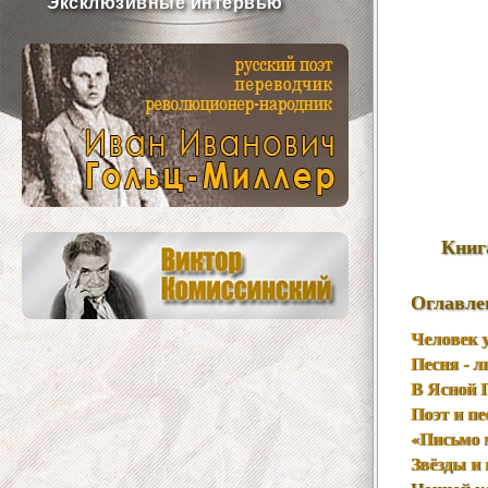
Эксклюзивные интервью
Книг
Оглавле
Человек у
Песня - л
В Ясной 
Поэт и пе
«Письмо 
Звёзды и