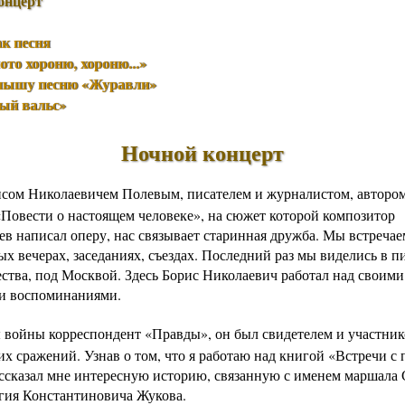
онцерт
Другие работы В.В.Татарского
ак песня
Из архива «Радио России»
ото хороню, хороню...»
Предтеча «Встречи с песней»
слышу песню «Журавли»
ый вальс»
Ночной концерт
исом Николаевичем Полевым
, писателем и журналистом, авторо
«
Повести о настоящем человеке
», на сюжет которой композитор
ев
написал оперу, нас связывает старинная дружба. Мы встречае
х вечерах, заседаниях, съездах. Последний раз мы виделись в п
ества, под Москвой. Здесь Борис Николаевич работал над своими
и воспоминаниями
.
 войны
корреспондент «Правды»
, он был свидетелем и участни
их сражений
. Узнав о том, что я работаю над
книгой «Встречи с 
ссказал мне интересную историю, связанную с именем маршала 
гия Константиновича Жукова
.