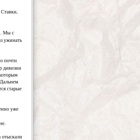
 Ставки,
и. Мы с
аз ужинать
но почти
р дивизии
 которым
 Дальнем
тся старые
енно уже
не.
а отыскали