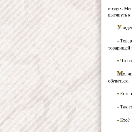
воздух. Мы
вытянуть к 
У
виде
-
Товар
товарищей 
-
Что с
М
олчи
обуваться.
-
Есть 
-
Так то
-
Кто?