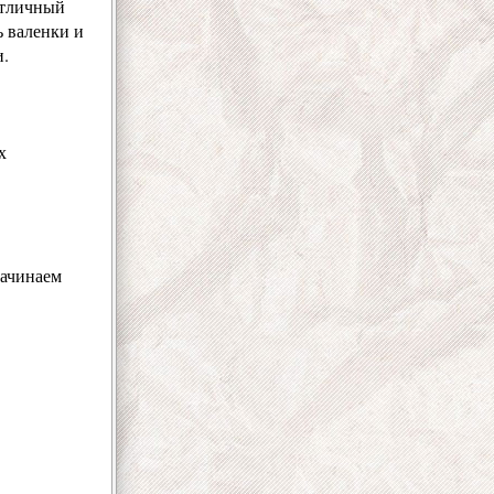
Отличный
ь валенки и
и.
х
начинаем