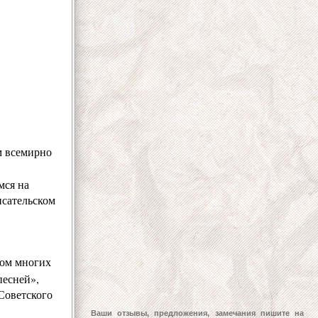
м всемирно
мся на
исательском
ком многих
песней»
,
Советского
Ваши отзывы, предложения, замечания пишите на