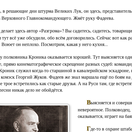
ь, в решающие дни штурма Великих Лук, он здесь, представитель
ь Верховного Главнокомандующего. Жмёт руку Фадеева.
 делает здесь
автор «Разгрома»
? Вы садитесь, садитесь, товарищ
тут всё уже обсудили, обо всём договорились. Сейчас вот как р
 Воюет он неплохо. Посмотрим, какая у него кухня...
 у
полковника Кроника
оказывается хорошей. Тут выясняется од
е, прямо кинематографическое скрещение разных судеб:
команди
 Кроник
служил когда-то старшиной в кавалерийском эскадроне,
 комэск
Георгий Жуков
. Фадеев же знал маршала ещё по боям на
е трое встретились как старые друзья. А на Руси там, где встретя
 песни никак дело не обойдётся.
В
ыясняется и соверш
невероятное. Полководец,
оказывается, играет на бая
Г
де-то в охране штаб