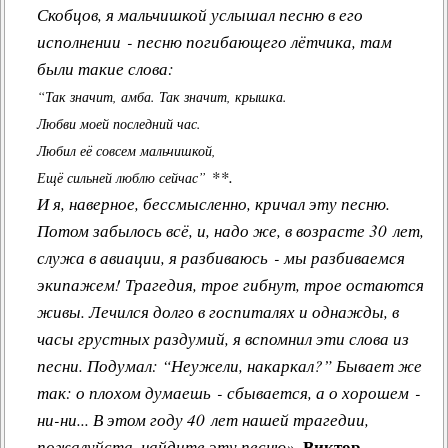
Скобцов, я мальчишкой услышал песню в его
исполнении - песню погибающего лётчика, там
были такие слова:
“Так значит, амба. Так значит, крышка.
Любви моей последний час.
Любил её совсем мальчишкой,
**.
Ещё сильней люблю сейчас”
И я, наверное, бессмысленно, кричал эту песню.
Потом забылось всё, и, надо же, в возрасте 30 лет,
служа в авиации, я разбиваюсь - мы разбиваемся
экипажем! Трагедия, трое гибнут, трое остаются
живы. Лечился долго в госпиталях и однажды, в
часы грустных раздумий, я вспомнил эти слова из
песни. Подумал: “Неужели, накаркал?” Бывает же
так: о плохом думаешь - сбывается, а о хорошем -
ни-ни... В этом году 40 лет нашей трагедии,
Виктор
пожалуйста, найдите эту песню»
.