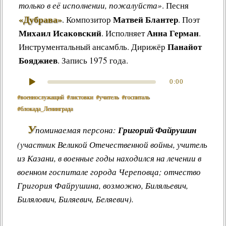
только в её исполнении, пожалуйста»
.
Песня
«Дубрава»
Матвей Блантер
.
Композитор
. Поэт
Михаил Исаковский
Анна Герман
. Исполняет
.
Панайот
Инструментальный ансамбль. Дирижёр
Бояджиев
. Запись 1975 года.
0:00
#военнослужащий
#листовки
#учитель
#госпиталь
#блокада_Ленинграда
У
поминаемая персона:
Григорий Файрушин
(участник Великой Отечественной войны, учитель
из Казани, в военные годы находился на лечении в
военном госпитале города Череповца; отчество
Григория Файрушина, возможно, Биляльевич,
Билялович, Биляевич, Беляевич).