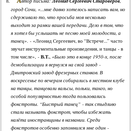
А
втор письма:
Леонид Сергеевич Староверов
,
город Сочи, «...мне давно хотелось написать вам, но
сдерживало то, что просьба моя несколько
выходит за рамки вашей передачи. Дело в том, что
я хотел бы услышать не песню моей молодости, а
танец»
. - «Леонид Сергеевич, во “Встрече...” часто
звучат инструментальные произведения, и танцы - в
В.Т.
том числе», -
,
«Было это в конце 1950-х, после
демобилизации я вернулся на свой завод -
Дмитровский завод фрезерных станков. В
воскресенье по вечерам собирались в местном клубе
на танцы, танцевали вальсы, польки, танго, но
особой популярностью тогда пользовались
фокстроты. “Быстрый танец” - так стыдливо
стали называть фокстрот, чтобы избежать
налёта иностранщины в названии. Среди
фокстротов особенно запомнился мне один -