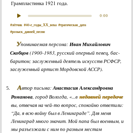
Грампластинка 1921 года.
0:00
#лётчик
#40‑е_годы_ХХ_века
#трагическая_дата
#розыск_давней_песни
У
поминаемая персона:
Иван Михайлович
Скобцов
(1900-1983, русский оперный певец, бас-
баритон; заслуженный деятель искусств РСФСР,
заслуженный артист Мордовской АССР).
А
втор письма:
Анастасия Александровна
недавней передаче
Романова
, город Вологда, «...в
вы, отвечая на чей-то вопрос, спокойно ответили:
“Да, я всю войну был в Ленинграде”. Для меня
Ленинград много значит. Мой папа был военным, и
мы разъезжали с ним по разным местам