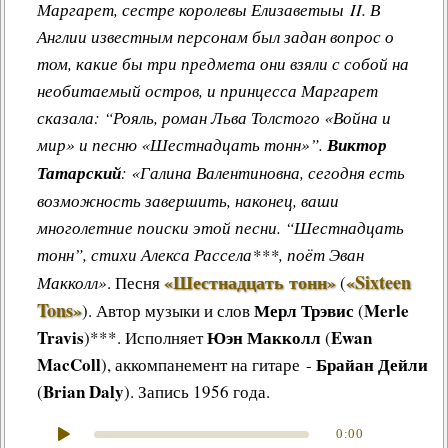
Маргарет, сестре королевы Елизаветыы II. В
Англии известным персонам был задан вопрос о
том, какие бы три предмета они взяли с собой на
необитаемый остров, и принцесса Маргарет
сказала: “Рояль, роман Льва Толстого «Война и
мир» и песню «Шестнадцать тонн»”.
Виктор
Татарский
: «Галина Валентиновна, сегодня есть
возможность завершить, наконец, ваши
многолетние поиски этой песни. “Шестнадцать
тонн”, стихи Алекса Рассела***, поёт Эван
«Шестнадцать тонн»
«Sixteen
Макколл»
.
Песня
(
Tons»
Мерл Трэвис
Merle
)
.
Автор музыки и слов
(
Travis
Юэн Макколл
Ewan
)***. Исполняет
(
MacColl
Брайан Дейли
), аккомпанемент на гитаре -
Brian Daly
(
). Запись 1956 года.
0:00