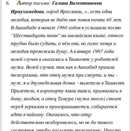
А
втор письма:
Галина Валентиновна
Ирмухамедова
, город Ярославль, «...есть одна
мелодия, которая не даёт мне покоя почти 40 лет.
В Ашхабаде в начале 1960 годов я услышала песню
“Шестнадцать тонн” на английском языке, отчего
трудно было судить, о чём она, но голос певца и
мелодия тревожили душу. А в январе 1967 года
волей случая я оказалась в Ташкенте у родителей
мужа. Волей случая, так как в Ашхабад пришла
телеграмма, что отец мужа при смерти, и мы -
муж, я и двухнедельная дочка - вылетели в Ташкент.
Прилетели, в аэропорту взяли такси, примчались к
дому, входим, а отец Тимура (мужа моего) стоит
перед зеркалом и прихорашивается, собирается
идти в чайхану. Оказалось, что отцу
действительно нездоровилось, но не до такого
состояния, чтобы посылать телеграмму. Просто