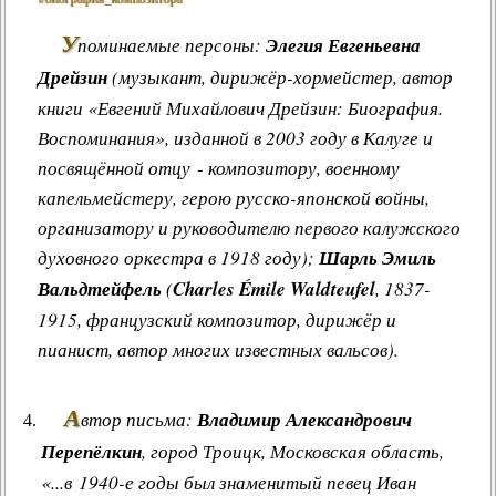
У
поминаемые персоны:
Элегия Евгеньевна
Дрейзин
(музыкант, дирижёр-хормейстер, автор
книги «Евгений Михайлович Дрейзин: Биография.
Воспоминания», изданной в 2003 году в Калуге и
посвящённой отцу - композитору, военному
капельмейстеру, герою русско-японской войны,
организатору и руководителю первого калужского
духовного оркестра в 1918 году);
Шарль Эмиль
Вальдтейфель
(
Charles Émile Waldteufel
, 1837-
1915, французский композитор, дирижёр и
пианист, автор многих известных вальсов).
А
втор письма:
Владимир Александрович
Перепёлкин
, город Троицк, Московская область,
«...в 1940-е годы был знаменитый певец Иван