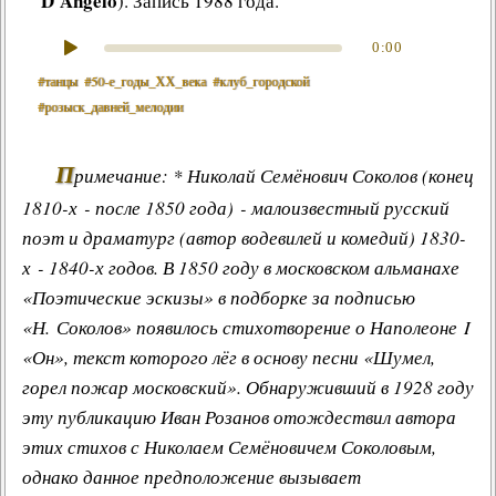
D'Angelo
). Запись 1988 года.
0:00
#танцы
#50‑е_годы_ХХ_века
#клуб_городской
#розыск_давней_мелодии
П
римечание: * Николай Семёнович Соколов (конец
1810-х - после 1850 года) - малоизвестный русский
поэт и драматург (автор водевилей и комедий) 1830-
х - 1840-х годов. В 1850 году в московском альманахе
«Поэтические эскизы» в подборке за подписью
«Н. Соколов» появилось стихотворение о Наполеоне I
«Он», текст которого лёг в основу песни «Шумел,
горел пожар московский». Обнаруживший в 1928 году
эту публикацию Иван Розанов отождествил автора
этих стихов с Николаем Семёновичем Соколовым,
однако данное предположение вызывает