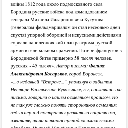
войны 1812 года около подмосковного села
Другие работы В.В.Татарского
Бородина русские войска под командованием
Из архива «Радио России»
генерала Михаила Илларионовича Кутузова
Предтеча «Встречи с песней»
(генералом-фельдмаршалом он стал несколько дней
спустя) упорной обороной и искусными действиями
сорвали наполеоновский план разгрома русской
армии в генеральном сражении. Потери французов в
Бородинской битве примерно 58 тысяч человек,
русских - 45 тысяч».
Автор письма:
Феликс
Александрович Косарьков
, город Воронеж,
«...в недавней “Встрече...”, упомянув о забытом
Несторе Васильевиче Кукольнике, вы, сославшись на
письма, говорили о нашем осмеянном прошлом. Но
не так уж сложно понять сторонников осмеяния:
ведь в период построения развитого социализма,
извините, наша история преподносилась весьма
однобоко. Николай Михайлович Карамзин считал,