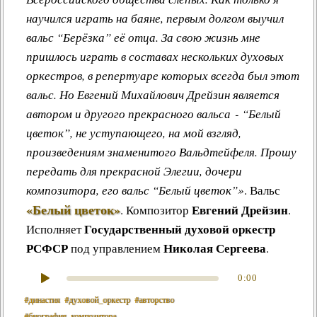
научился играть на баяне, первым долгом выучил
вальс “Берёзка” её отца. За свою жизнь мне
пришлось играть в составах нескольких духовых
оркестров, в репертуаре которых всегда был этот
вальс. Но Евгений Михайлович Дрейзин является
автором и другого прекрасного вальса - “Белый
цветок”, не уступающего, на мой взгляд,
произведениям знаменитого Вальдтейфеля. Прошу
передать для прекрасной Элегии, дочери
композитора, его вальс “Белый цветок”»
.
Вальс
«Белый цветок»
Евгений Дрейзин
.
Композитор
.
Государственный духовой оркестр
Исполняет
РСФСР
Николая Сергеева
под управлением
.
0:00
#династия
#духовой_оркестр
#авторство
#биография_композитора