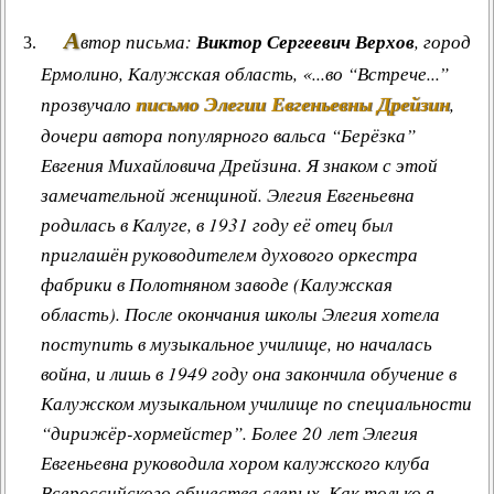
А
втор письма:
Виктор Сергеевич Верхов
, город
Ермолино, Калужская область, «...во “Встрече...”
письмо Элегии Евгеньевны Дрейзин
прозвучало
,
дочери автора популярного вальса “Берёзка”
Евгения Михайловича Дрейзина. Я знаком с этой
замечательной женщиной. Элегия Евгеньевна
родилась в Калуге, в 1931 году её отец был
приглашён руководителем духового оркестра
фабрики в Полотняном заводе (Калужская
область). После окончания школы Элегия хотела
поступить в музыкальное училище, но началась
война, и лишь в 1949 году она закончила обучение в
Калужском музыкальном училище по специальности
“дирижёр-хормейстер”. Более 20 лет Элегия
Евгеньевна руководила хором калужского клуба
Всероссийского общества слепых. Как только я