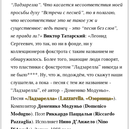
“Ладзарелла”. Что касается несоответствия моей
просьбы духу “Встречи с песней”, то я полагаю,
что несоответствие это не такое уж и
существенное: ведь танец - это “песня без слов”,
Виктор Татарский
не правда ли?»
: «Леонид
Сергеевич, это так, но ни в фонде, ни у
коллекционеров фокстрота с таким названием не
обнаружилось. Более того, знающие люди говорят,
что пластинки с фокстротом “Ладзарелла” никогда и
не было****. Ну, что ж, подождём, что скажут наши
слушатели, а пока - песня с тем же названием -
“Ладзарелла”, её автор - Доменико Модуньо»
.
«Ладзарелла»
Lazzarella
«Озорница»
Песня
(
,
)
.
Доменико Модуньо
Domenico
Композитор
(
Modugno
Риккардо Паццальи
Riccardo
). Поэт
(
Pazzaglia
Нино Д’Анжело
Nino
). Исполняет
(