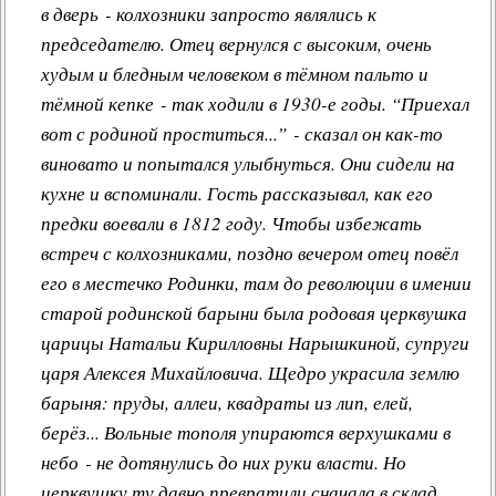
в дверь - колхозники запросто являлись к
председателю. Отец вернулся с высоким, очень
худым и бледным человеком в тёмном пальто и
тёмной кепке - так ходили в 1930-е годы. “Приехал
вот с родиной проститься...” - сказал он как-то
виновато и попытался улыбнуться. Они сидели на
кухне и вспоминали. Гость рассказывал, как его
предки воевали в 1812 году. Чтобы избежать
встреч с колхозниками, поздно вечером отец повёл
его в местечко Родинки, там до революции в имении
старой родинской барыни была родовая церквушка
царицы Натальи Кирилловны Нарышкиной, супруги
царя Алексея Михайловича. Щедро украсила землю
барыня: пруды, аллеи, квадраты из лип, елей,
берёз... Вольные тополя упираются верхушками в
небо - не дотянулись до них руки власти. Но
церквушку ту давно превратили сначала в склад,