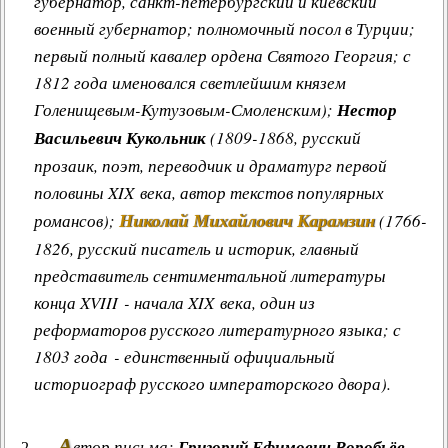
губернатор, санкт-петербургский и киевский
военный губернатор; полномочный посол в Турции;
первый полный кавалер ордена Святого Георгия; с
1812 года именовался светлейшим князем
Голенищевым-Кутузовым-Смоленским);
Нестор
Васильевич Кукольник
(1809-1868, русский
прозаик, поэт, переводчик и драматург первой
половины XIX века, автор текстов популярных
Николай Михайлович Карамзин
романсов);
(1766-
1826, русский писатель и историк, главный
представитель сентиментальной литературы
конца XVIII - начала XIX века, один из
реформаторов русского литературного языка; с
1803 года - единственный официальный
историограф русского императорского двора).
А
втор письма:
Григорий Ефимович Воробьёв
,