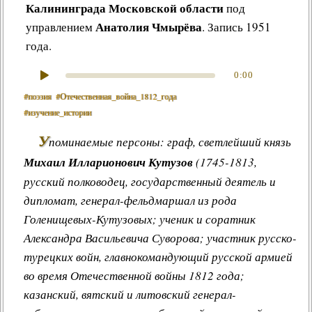
Калининграда Московской области
под
Анатолия Чмырёва
управлением
. Запись 1951
года.
0:00
#поэзия
#Отечественная_война_1812_года
#изучение_истории
У
поминаемые персоны: граф, светлейший князь
Михаил Илларионович Кутузов
(1745-1813,
русский полководец, государственный деятель и
дипломат, генерал-фельдмаршал из рода
Голенищевых-Кутузовых; ученик и соратник
Александра Васильевича Суворова; участник русско-
турецких войн, главнокомандующий русской армией
во время Отечественной войны 1812 года;
казанский, вятский и литовский генерал-