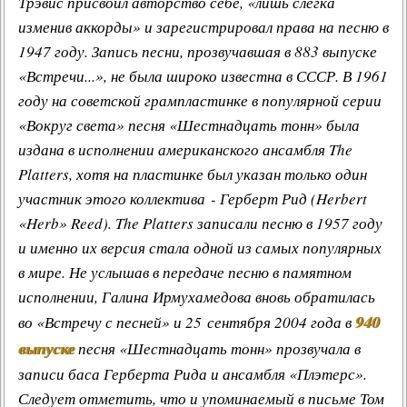
Трэвис присвоил авторство себе, «лишь слегка
изменив аккорды» и зарегистрировал права на песню в
1947 году. Запись песни, прозвучавшая в 883 выпуске
«Встречи...», не была широко известна в СССР. В 1961
году на советской грампластинке в популярной серии
«Вокруг света» песня «Шестнадцать тонн» была
издана в исполнении американского ансамбля The
Platters, хотя на пластинке был указан только один
участник этого коллектива -
Герберт Рид
(Herbert
«Herb» Reed). The Platters записали песню в 1957 году
и именно их версия стала одной из самых популярных
в мире. Не услышав в передаче песню в памятном
исполнении, Галина Ирмухамедова вновь обратилась
940
во «Встречу с песней» и 25 сентября 2004 года в
выпуске
песня «Шестнадцать тонн» прозвучала в
записи баса Герберта Рида и ансамбля «Плэтерс».
Следует отметить, что и упоминаемый в письме Том