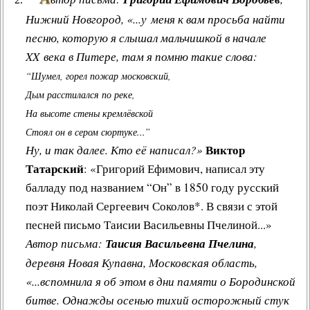
Нижний Новгород, «...у меня к вам просьба найти
песню, которую я слышал мальчишкой в начале
XX века в Питере, там я помню такие слова:
“Шумел, горел пожар московский,
Дым расстилался по реке,
На высоте стены кремлёвской
Стоял он в сером сюртуке...”
Виктор
Ну, и так далее. Кто её написал?»
Татарский
: «Григорий Ефимович, написал эту
балладу под названием “Он” в 1850 году русский
поэт Николай Сергеевич Соколов*. В связи с этой
песней письмо Таисии Васильевны Пчелиной...»
Автор письма:
Таисия Васильевна Пчелина
,
деревня Новая Купавна, Московская область,
«...вспомнила я об этом в дни памяти о Бородинской
битве. Однажды осенью тихий осторожный стук