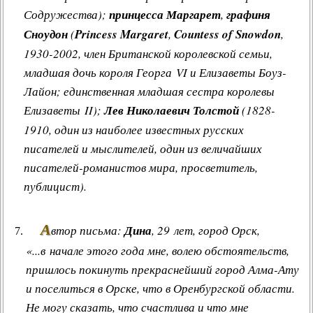
Содружества);
принцесса Маргарет
,
графиня
Сноудон
(
Princess Margaret
,
Countess of Snowdon
,
1930-2002, член Британской королевской семьи,
младшая дочь короля Георга VI и Елизаветы Боуз-
Лайон; единственная младшая сестра королевы
Елизаветы II);
Лев Николаевич Толстой
(1828-
1910, один из наиболее известных русских
писателей и мыслителей, один из величайших
писателей-романистов мира, просветитель,
публицист).
А
втор письма:
Дина
, 29 лет, город Орск,
«...в начале этого года мне, волею обстоятельств,
пришлось покинуть прекраснейший город Алма-Ату
и поселиться в Орске, что в Оренбургской области.
Не могу сказать, что счастлива и что мне