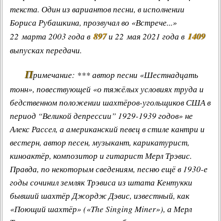
текста. Один из вариантов песни, в исполнении
Бориса Рубашкина, прозвучал во «Встрече...»
897
1409
22 марта 2003 года в
и 22 мая 2021 года в
выпусках передачи.
П
римечание: *** автор песни «Шестнадцать
тонн», повествующей «о тяжёлых условиях труда и
бедственном положении шахтёров-угольщиков США в
период “Великой депрессии” 1929-1939 годов» не
Алекс Рассел
, а американский певец в стиле кантри и
вестерн, автор песен, музыкант, карикатурист,
киноактёр, композитор и гитарист Мерл Трэвис.
Правда, по некоторым сведениям, песню ещё в 1930-е
годы сочинил земляк Трэвиса из штата Кентукки
бывший шахтёр
Джордж Дэвис
, известный, как
«
Поющий шахтёр
» («The Singing Miner»), а Мерл