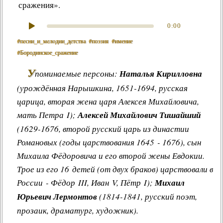
сражения».
0:00
#пeсни_и_мeлoдии_дeтствa
#поэзия
#имение
#Бородинское_сражение
У
поминаемые персоны:
Наталья Кирилловна
(урождённая Нарышкина, 1651-1694, русская
царица, вторая жена царя Алексея Михайловича,
мать Петра I);
Алексей Михайлович Тишайший
(1629-1676, второй русский царь из династии
Романовых (годы царствования 1645 - 1676), сын
Михаила Фёдоровича и его второй жены Евдокии.
Трое из его 16 детей (от двух браков) царствовали в
России - Фёдор III, Иван V, Пётр I);
Михаил
Юрьевич Лермонтов
(1814-1841, русский поэт,
прозаик, драматург, художник).