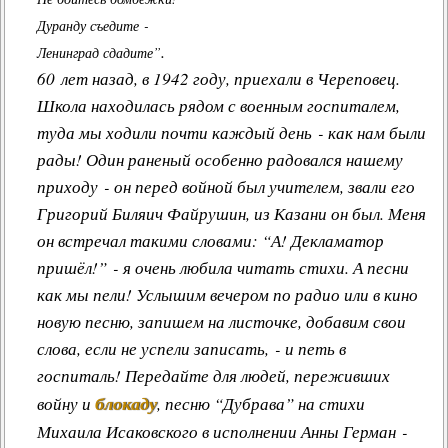
Дуранду съедите -
.
Ленинград сдадите”
60 лет назад, в 1942 году, приехали в Череповец.
Школа находилась рядом с военным госпиталем,
туда мы ходили почти каждый день - как нам были
рады! Один раненый особенно радовался нашему
приходу - он перед войной был учителем, звали его
Григорий Биляич Файрушин
, из Казани он был. Меня
он встречал такими словами: “А! Декламатор
пришёл!” - я очень любила читать стихи. А песни
как мы пели! Услышим вечером по радио или в кино
новую песню, запишем на листочке, добавим свои
слова, если не успели записать, - и петь в
госпиталь! Передайте для людей, переживших
блокаду
войну и
, песню “Дубрава” на стихи
Михаила Исаковского в исполнении Анны Герман -