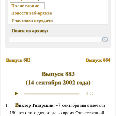
Послесловие...
Новости веб-архива
Участники передачи
География писем
Поиск по архиву:
Статьи, интервью, книги
Отклики, воспоминания
Ключевые слова (хештеги)
Мелодии экрана и сцены
Выпуск 882
Выпуск 884
Памятные даты августа
Песни, мелодии
Выпуск 883
Вокалисты
(
14 сентября 2002 года
)
Композиторы
Поэты
0:00
Музыканты
В
иктор Татарский
: «7 сентября мы отмечали
Ансамбли, оркестры, хоры
190 лет с того дня, когда во время Отечественной
Из фонотеки «Встречи...»