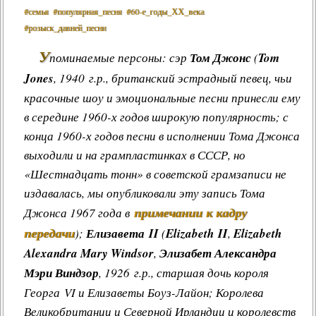
#семья
#популярная_песня
#60‑е_годы_ХХ_века
#розыск_давней_песни
У
поминаемые персоны: сэр
Том Джонс
(
Tom
Jones
, 1940 г.р., британский эстрадный певец, чьи
красочные шоу и эмоциональные песни принесли ему
в середине 1960-х годов широкую популярность; с
конца 1960-х годов песни в исполнении Тома Джонса
выходили и на грампластинках в СССР, но
«Шестнадцать тонн» в советской грамзаписи не
издавалась, мы опубликовали эту запись Тома
примечании к кадру
Джонса 1967 года в
передачи
);
Елизавета II
(
Elizabeth II
,
Elizabeth
Alexandra Mary Windsor
,
Элизабет Александра
Мэри Виндзор
, 1926 г.р., старшая дочь короля
Георга VI и Елизаветы Боуз-Лайон; Королева
Великобритании и Северной Ирландии и королевств