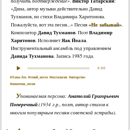
Виктор Татарский
получить подтверждение»
.
:
«Дина, автор музыки действительно Давид
Тухманов, но стихи Владимира Харитонова.
«Не забывай»
Пожалуйста, вот эта песня...»
Песня
.
Давид Тухманов
Владимир
Композитор
. Поэт
Харитонов
Яак Йоала
. Исполняет
.
Инструментальный ансамбль под управлением
Давида Тухманова
. Запись 1985 года.
0:00
#Алма‑Ата
#гений_места
#ностальгия
#авторство
#памятная_песня
У
поминаемая персона:
Анатолий Григорьевич
Поперечный
(1934 г.р., поэт, автор стихов к
многим популярным песням советской эстрады).