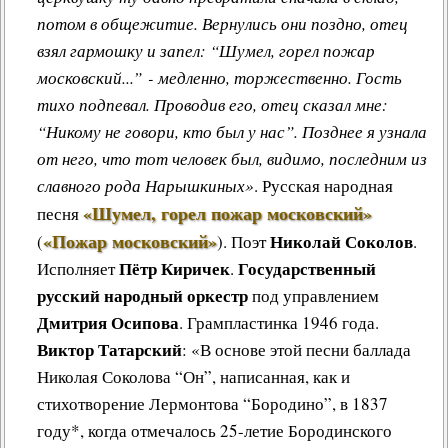
потом в общежитие. Вернулись они поздно, отец
взял гармошку и запел: “Шумел, горел пожар
московский...” - медленно, торжественно. Гость
тихо подпевал. Проводив его, отец сказал мне:
“Никому не говори, кто был у нас”. Позднее я узнала
от него, что тот человек был, видимо, последним из
славного рода Нарышкиных»
.
Русская народная
«Шумел, горел пожар московский»
песня
«Пожар московский»
Николай Соколов
(
)
.
Поэт
.
Пётр Киричек
Государственный
Исполняет
.
русский народный оркестр
под управлением
Дмитрия Осипова
. Грампластинка 1946 года.
Виктор Татарский
: «В основе этой песни баллада
Николая Соколова “Он”, написанная, как и
стихотворение Лермонтова “Бородино”, в 1837
году*, когда отмечалось 25-летие Бородинского