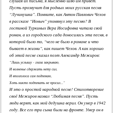
слушая их письма, я мысленно шлю им привет.
Пусть прозвучит для родных моих русская песня
“Лучинушка”. Помните, как Антон Павлович Чехов
в рассказе “Ионыч” упомянул эту песню? В
гостиной Туркиных Вера Иосифовна читала свой
роман, а из городского сада доносилась эта песня, в
которой было то, “чего не было в романе и что
бывает в жизни”, как пишет Чехов. А как хорошо
об этой песне сказал поэт Александр Межиров:
“Лишь услышу - глаза закрываю,
И волненье сдержать нету сил,
И вполголоса сам подпеваю,
Хоть никто подпевать не просил...”
И это о простой народной песне! Стихотворение
своё Межиров назвал “Любимая песня”. Пусть
люди верят, как мой дедушка верил. Он умер в 1942
году. Все его три сына были на фронте. Умер он в