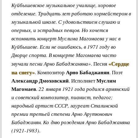
Куйбышевское музыкальное училище, хоровое
отделение. Тридцать лет работаю хормейстером в
музыкальной школе. С удовольствием слушаю и
оперных, и эстрадных певцов. Но хочется
вспомнить концерт Муслима Магомаева у нас в
Куйбышеве. Если не ошибаюсь, в 1971 году во
Дворце спорта. В концерте Магомаева часто
«Сердце
звучали песни Арно Бабаджаняна»
.
Песня
на снегу»
Арно Бабаджанян
.
Композитор
. Поэт
Александр Дмоховский
Муслим
. Исполняет
Магомаев
.
22 января 1921 года родился армянский
и советский композитор, пианист, педагог;
народный артист СССР, лауреат Сталинской
премии третьей степени
Арно Арутюнович
Бабаджанян
. Ко дню рождения Арно Бабаджаняна
(1921-1983)
.