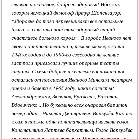
главное и основное, доброго здоровья! Ибо, как
Другие работы В.В.Татарского
говорил немецкий философ Артур Шопенгауэр,
Из архива «Радио России»
“здоровье до того перевешивает все остальные
Предтеча «Встречи с песней»
блага жизни, что поистине здоровый нищий
счастливее больного короля”. В городе Иваново нет
своего оперного театра и, тем не менее, с конца
1940-х годов и до 1990-го ежегодно на летние
гастроли приезжали лучшие оперные театры
страны. Самые добрые и светлые воспоминания
остались от посещения Иваново Минским театром
оперы и балета в 1965 году. какие солисты!
Александровская, Зюванов, Бражник, Болотин,
Вдовиченко... Но буквально всех очаровал баритон
номер один -
Николай Дмитриевич Ворвулёв
. Как-то
к вам в письме одна почитательница назвала голос
Константина Лаптева бархатным. Голос Ворвулёва
можно назвать хрустальным. Посчастливилось в