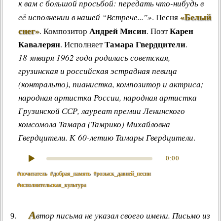
к вам с большой просьбой: передать что-нибудь в
«Белый
её исполнении в нашей “Встрече...”»
.
Песня
снег»
Андрей Мисин
Карен
.
Композитор
. Поэт
Кавалерян
Тамара Гвердцители
. Исполняет
.
18 января 1962 года родилась советская,
грузинская и российская эстрадная певица
(контральто), пианистка, композитор и актриса;
народная артистка России, народная артистка
Грузинской ССР, лауреат премии Ленинского
комсомола
Тамара (Тамрико) Михайловна
Гвердцители
. К 60-летию Тамары Гвердцители
.
0:00
#почитатель
#добрая_память
#розыск_давней_песни
#исполнительская_культура
А
втор письма не указал своего имени. Письмо из