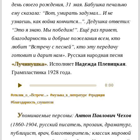
день своего рождения, 31 мая. Бабушка печально
ему сказала: “Вот, умирать задумал... И не
узнаешь, как война кончится...”. Дедушка ответил:
“Это я знаю. Мы победим!”. Ещё раз привет,
благодарность и добрые пожелания всем, кто
любит “Встречу с песней”, кто эту передачу
готовит и дарит нам»
.
Русская народная песня
«Лучинушка»
Надежда Плевицкая
.
Исполняет
.
Грампластинка 1928 года.
0:00
#отклик_о_«Встрече...»
#музыка_в_литературе
#традиция
#благодарность_слушателя
У
поминаемые персоны:
Антон Павлович Чехов
(1860-1904, русский писатель, прозаик, драматург,
публицист, врач, благотворитель; классик мировой