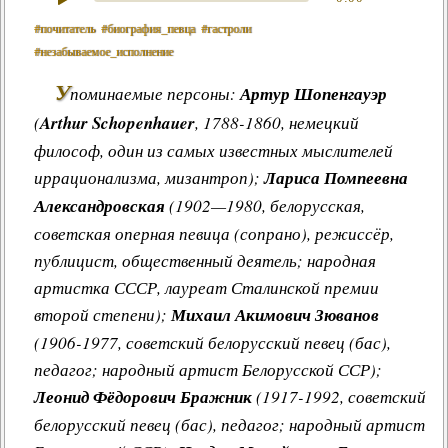
#почитатель
#биография_певца
#гастроли
#незабываемое_исполнение
У
поминаемые персоны:
Артур Шопенгауэр
(
Arthur Schopenhauer
, 1788-1860, немецкий
философ, один из самых известных мыслителей
иррационализма, мизантроп);
Лариса Помпеевна
Александровская
(1902—1980, белорусская,
советская оперная певица (сопрано), режиссёр,
публицист, общественный деятель; народная
артистка СССР, лауреат Сталинской премии
второй степени);
Михаил Акимович Зюванов
(1906-1977, советский белорусский певец (бас),
педагог; народный артист Белорусской ССР);
Леонид Фёдорович Бражник
(1917-1992, советский
белорусский певец (бас), педагог; народный артист