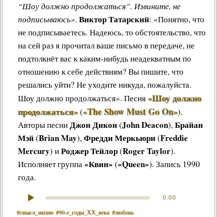
“Шоу должно продолжаться”. Извините, не
Виктор Татарский
подписываюсь»
.
: «Понятно, что
не подписываетесь. Надеюсь, то обстоятельство, что
на сей раз я прочитал ваше письмо в передаче, не
подтолкнёт вас к каким-нибудь неадекватным по
отношению к себе действиям? Вы пишите, что
решались уйти? Не уходите никуда, пожалуйста.
«Шоу должно
Шоу должно продолжаться».
Песня
продолжаться»
«The Show Must Go On»
(
)
.
Джон Дикон
John Deacon
Брайан
Авторы песни
(
),
Мэй
Brian May
Фредди Меркьюри
Freddie
(
),
(
Mercury
Роджер Тейлор
Roger Taylor
) и
(
).
«Квин»
«Queen»
Исполняет группа
(
). Запись 1990
года.
0:00
#смысл_жизни
#90‑е_годы_ХХ_века
#любовь