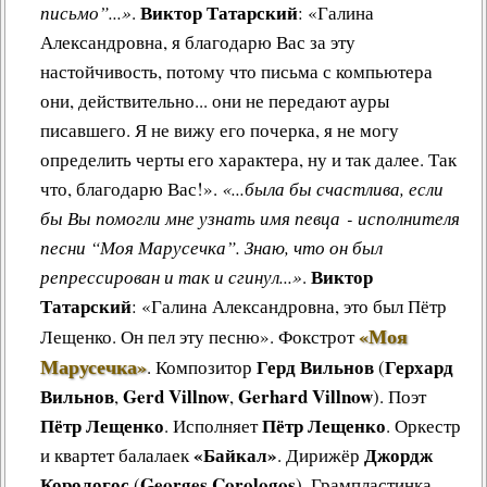
Виктор Татарский
письмо”...»
.
: «Галина
Александровна, я благодарю Вас за эту
настойчивость, потому что письма с компьютера
они, действительно... они не передают ауры
писавшего. Я не вижу его почерка, я не могу
определить черты его характера, ну и так далее. Так
что, благодарю Вас!».
«...была бы счастлива, если
бы Вы помогли мне узнать имя певца - исполнителя
песни “Моя Марусечка”. Знаю, что он был
Виктор
репрессирован и так и сгинул...»
.
Татарский
: «Галина Александровна, это был Пётр
«Моя
Лещенко. Он пел эту песню»
.
Фокстрот
Марусечка»
Герд Вильнов
Герхард
.
Композитор
(
Вильнов
Gerd Villnow
Gerhard Villnow
,
,
). Поэт
Пётр Лещенко
Пётр Лещенко
. Исполняет
. Оркестр
«Байкал»
Джордж
и квартет балалаек
. Дирижёр
Корологос
Georges Corologos
(
). Грампластинка