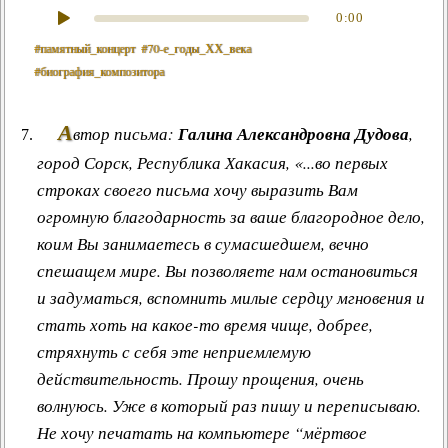
0:00
#памятный_концерт
#70‑е_годы_ХХ_века
#биография_композитора
А
втор письма:
Галина Александровна Дудова
,
город Сорск, Республика Хакасия, «...во первых
строках своего письма хочу выразить Вам
огромную благодарность за ваше благородное дело,
коим Вы занимаетесь в сумасшедшем, вечно
спешащем мире. Вы позволяете нам остановиться
и задуматься, вспомнить милые сердцу мгновения и
стать хоть на какое-то время чище, добрее,
стряхнуть с себя эте неприемлемую
действительность. Прошу прощения, очень
волнуюсь. Уже в который раз пишу и переписываю.
Не хочу печатать на компьютере “мёртвое