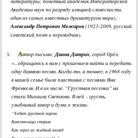
литературы; почётный академик Императорской
Академии наук по разряду изящной словесности,
один из самых известных драматургов мира);
Александр Петрович Межиров
(1923-2009, русский
советский поэт и переводчик).
А
втор письма:
Диана Дитрих
, город Орёл,
«...обращаюсь к вам с прошением найти и передать
одну давнюю песню. Когда-то, а точнее, в 1968 году
в нашей семье была пластинка с песнями Яна
Френкеля. И в их числе, “Грустная песенка” на
стихи Михаила Светлова. В ней - грусть,
улыбчивый юмор и дума о жизни:
“Ходят грустной парою
Комсомольцы старые.
Как горел их жадный взгляд