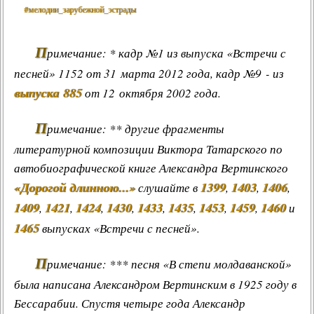
#мелодии_зарубежной_эстрады
П
римечание: * кадр №1 из выпуска «Встречи с
песней» 1152 от 31 марта 2012 года, кадр №9 - из
выпуска 885
от 12 октября 2002 года.
П
римечание: ** другие фрагменты
литературной композиции Виктора Татарского по
автобиографической книге Александра Вертинского
«Дорогой длинною...»
1399
1403
1406
слушайте в
,
,
,
1409
1421
1424
1430
1433
1435
1453
1459
1460
,
,
,
,
,
,
,
,
и
1465
выпусках «Встречи с песней».
П
римечание: *** песня «В степи молдаванской»
была написана Александром Вертинским в 1925 году в
Бессарабии. Спустя четыре года Александр