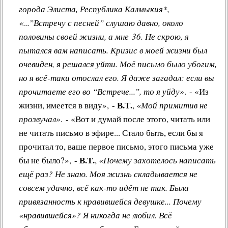
города Элиста, Республика Калмыкия*,
«...”Встречу с песней” слушаю давно, около
половины своей жизни, а мне 36. Не скрою, я
пытался вам написать. Кризис в моей жизни был
очевиден, я решался уйти. Моё письмо было убогим,
но я всё-таки отослал его. Я даже загадал: если вы
прочитаете его во “Встрече...”, то я уйду»
. - «Из
В.Т.
жизни, имеется в виду», -
,
«Мой примитив не
прозвучал»
. - «Вот и думай после этого, читать или
не читать письмо в эфире... Стало быть, если бы я
прочитал то, ваше первое письмо, этого письма уже
В.Т.
бы не было?», -
,
«Почему захотелось написать
ещё раз? Не знаю. Моя жизнь складывается не
совсем удачно, всё как-то идёт не так. Была
привязанность к нравившейся девушке... Почему
«нравившейся»? Я никогда не любил. Всё