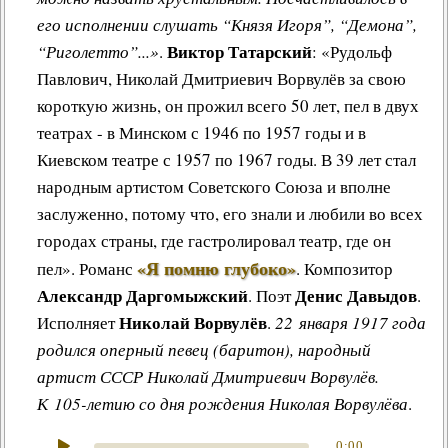
его исполнении слушать “Князя Игоря”, “Демона”,
Виктор Татарский
“Риголетто”...»
.
: «Рудольф
Павлович, Николай Дмитриевич Ворвулёв за свою
короткую жизнь, он прожил всего 50 лет, пел в двух
театрах - в Минском с 1946 по 1957 годы и в
Киевском театре с 1957 по 1967 годы. В 39 лет стал
народным артистом Советского Союза и вполне
заслуженно, потому что, его знали и любили во всех
городах страны, где гастролировал театр, где он
«Я помню глубоко»
пел»
.
Романс
.
Композитор
Александр Даргомыжский
Денис Давыдов
. Поэт
.
Николай Ворвулёв
Исполняет
.
22 января 1917 года
родился оперный певец (баритон), народный
артист СССР Николай Дмитриевич Ворвулёв.
К 105-летию со дня рождения Николая Ворвулёва
.
0:00