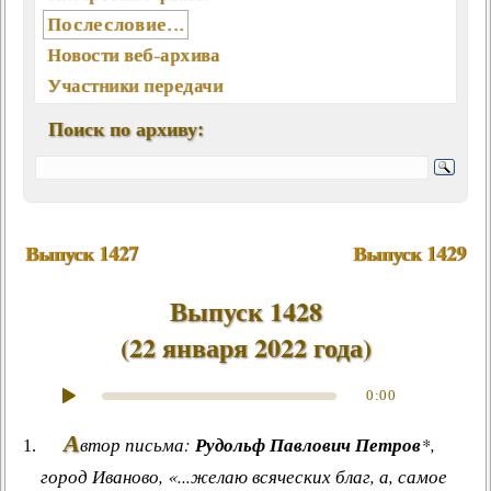
Послесловие...
Новости веб-архива
Участники передачи
География писем
Поиск по архиву:
Статьи, интервью, книги
Отклики, воспоминания
Ключевые слова (хештеги)
Мелодии экрана и сцены
Выпуск 1427
Выпуск 1429
Памятные даты августа
Песни, мелодии
Выпуск 1428
Вокалисты
(
22 января 2022 года
)
Композиторы
Поэты
0:00
Музыканты
А
втор письма:
Рудольф Павлович Петров
*,
Ансамбли, оркестры, хоры
город Иваново, «...желаю всяческих благ, а, самое
Из фонотеки «Встречи...»