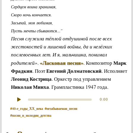
Сердцем воина хранимая,
Скоро ночь кончается.
Засыпай, моя любимая,
Пусть мечты сбываются...”
Песня служила тёплой отдушиной после всех
жестокостей и лишений войны, да и нелёгких
послевоенных лет. И я, мальчишка, понимал
«Ласковая песня»
Марк
родителей»
.
.
Композитор
Фрадкин
Евгений Долматовский
. Поэт
. Исполняет
Леонид Кострица
. Оркестр под управлением
Николая Минха
. Грампластинка 1947 года.
0:00
#40‑е_годы_ХХ_века
#незабываемая_песня
#пeсни_и_мeлoдии_дeтствa