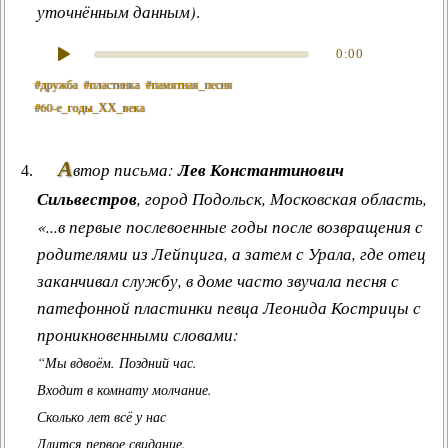
уточнённым данным)
.
0:00
#дружба
#пластинка
#памятная_песня
#60‑е_годы_ХХ_века
А
втор письма:
Лев Константинович
Сильвестров
, город Подольск, Московская область,
«...в первые послевоенные годы после возвращения с
родителями из Лейпцига, а затем с Урала, где отец
заканчивал службу, в доме часто звучала песня с
патефонной пластинки певца Леонида Кострицы с
проникновенными словами:
“Мы вдвоём. Поздний час.
Входит в комнату молчание.
Сколько лет всё у нас
Длится первое свидание.