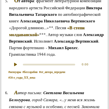
О
т автора
: фрагмент литературной композиции
Виктора
народного артиста Российской Федерации
Витальевича Татарского
по автобиографической
Александра Николаевича Вертинского
книге
«В степи
«
Дорогой длинною
...»**.
Песня
молдаванской»
Александр
***
.
Автор музыки слов
Вертинский
Александр Вертинский
. Исполняет
.
Михаил Брохес
Партия фортепиано -
.
Грампластинка 1944 года.
0:00
#мемуары
#Бессарабия
#от_автoра_передачи
#20‑е_годы_ХХ_века
А
втор письма:
Светлана Васильевна
Белогурова
, город Самара, «...у меня вся жизнь
связана с музыкой и особенно, с песней. Закончила