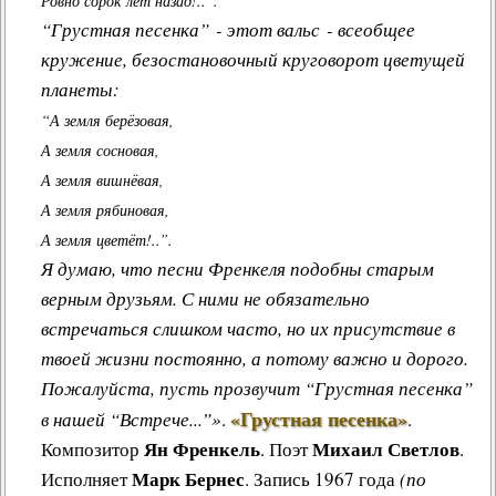
Ровно сорок лет назад!..”.
“Грустная песенка” - этот вальс - всеобщее
кружение, безостановочный круговорот цветущей
планеты:
“А земля берёзовая,
А земля сосновая,
А земля вишнёвая,
А земля рябиновая,
А земля цветёт!..”.
Я думаю, что песни Френкеля подобны старым
верным друзьям. С ними не обязательно
встречаться слишком часто, но их присутствие в
твоей жизни постоянно, а потому важно и дорого.
Пожалуйста, пусть прозвучит “Грустная песенка”
«Грустная песенка»
в нашей “Встрече...”»
.
.
Ян Френкель
Михаил Светлов
Композитор
. Поэт
.
Марк Бернес
Исполняет
. Запись 1967 года
(по