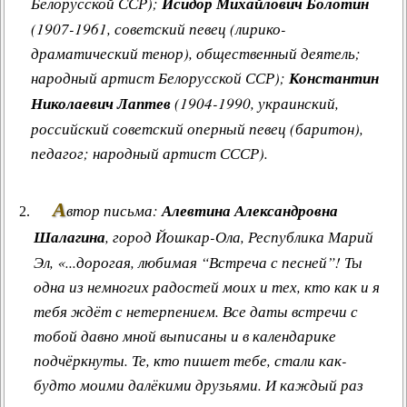
Белорусской ССР);
Исидор Михайлович Болотин
(1907-1961, советский певец (лирико-
драматический тенор), общественный деятель;
народный артист Белорусской ССР);
Константин
Николаевич Лаптев
(1904-1990, украинский,
российский советский оперный певец (баритон),
педагог; народный артист СССР).
А
втор письма:
Алевтина Александровна
Шалагина
, город Йошкар-Ола, Республика Марий
Эл, «...дорогая, любимая “Встреча с песней”! Ты
одна из немногих радостей моих и тех, кто как и я
тебя ждёт с нетерпением. Все даты встречи с
тобой давно мной выписаны и в календарике
подчёркнуты. Те, кто пишет тебе, стали как-
будто моими далёкими друзьями. И каждый раз