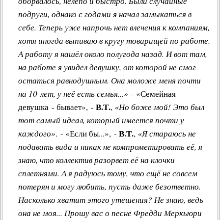
оборвалось, нелепо и быстро. Были случайные
подруги, однако с годами я начал замыкаться в
себе. Теперь уже напрочь нет влечения к компаниям,
хотя иногда выпиваю в кругу товарищей по работе.
А работу я нашёл около полугода назад. И вот там,
на работе я увидел девушку, от которой не смог
остаться равнодушным. Она моложе меня почти
на 10 лет, у неё есть семья...»
- «Семейная
В.Т.
девушка - бывает», -
,
«Но боже мой! Это был
тот самый идеал, который имеется почти у
В.Т.
каждого»
. - «Если бы...», -
,
«Я стараюсь не
подавать вида и никак не компрометировать её, я
знаю, что коллектив разорвет её на клочки
сплетнями. А я радуюсь тому, что ещё не совсем
потерян и могу любить, пусть даже безответно.
Насколько хватит этого утешения? Не знаю, ведь
она не моя... Прошу вас о песне Фредди Меркьюри