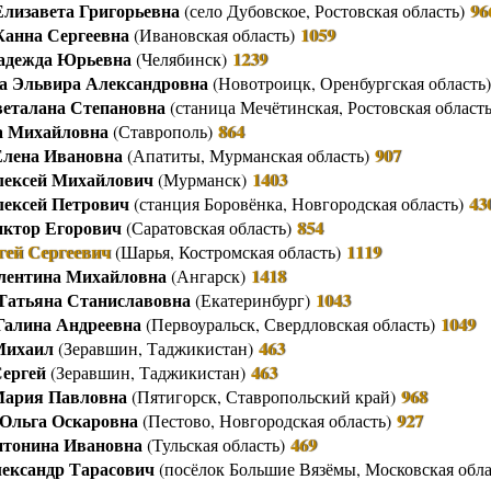
Елизавета Григорьевна
96
(
село Дубовское
, Ростовская область)
Другие работы В.В.Татарского
анна Сергеевна
1059
(
Ивановская область
)
Из архива «Радио России»
адежда Юрьевна
1239
(
Челябинск
)
 Эльвира Александровна
(
Новотроицк
, Оренбургская область
Предтеча «Встречи с песней»
веталана Степановна
(
станица Мечётинская
, Ростовская област
а Михайловна
864
(
Ставрополь
)
Елена Ивановна
907
(
Апатиты
, Мурманская область)
лексей Михайлович
1403
(
Мурманск
)
лексей Петрович
43
(
станция Боровёнка, Новгородская область
)
иктор Егорович
854
(
Саратовская область
)
гей Сергеевич
1119
(
Шарья
, Костромская область)
лентина Михайловна
1418
(
Ангарск
)
Татьяна Станиславовна
1043
(
Екатеринбург
)
Галина Андреевна
1049
(
Первоуральск
, Свердловская область)
Михаил
463
(
Зеравшин
, Таджикистан)
ергей
463
(
Зеравшин
, Таджикистан)
ария Павловна
968
(
Пятигорск
, Ставропольский край)
Ольга Оскаровна
927
(
Пестово
, Новгородская область)
тонина Ивановна
469
(
Тульская область
)
ександр Тарасович
(
посёлок Большие Вязёмы
, Московская обл