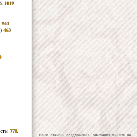
6
1019
,
944
)
463
ь)
0
778
асть)
,
Ваши отзывы, предложения, замечания пишите на