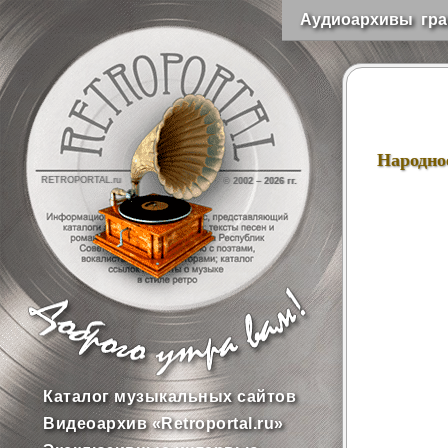
Аудиоархивы гра
Народно
RETROPORTAL.ru
© 2002 –
2026 гг.
Каталог музыкальных сайтов
Видеоархив «Retroportal.ru»