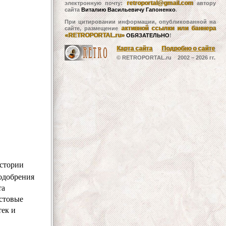
retroportal@gmail.com
электронную почту:
автору
сайта
Виталию Васильевичу Гапоненко
.
При цитировании информации, опубликованной на
активной ссылки или баннера
сайте, размещение
«RETROPORTAL.ru»
ОБЯЗАТЕЛЬНО
!
Карта сайта
Подробно о сайте
© RETROPORTAL.ru 2002 –
2026 гг.
истории
 одобрения
та
кстовые
тек и