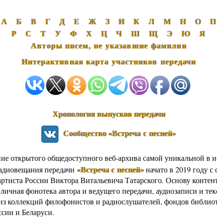
А
Б
В
Г
Д
Е
Ж
З
И
К
Л
М
Н
О
П
Р
С
Т
У
Ф
Х
Ц
Ч
Ш
Щ
Э
Ю
Я
Авторы писем, не указавшие фамилии
Интерактивная карта участников передачи
Хронология выпусков передачи
Сообщество «Встреча с песней»
ние открытого общедоступного веб-архива самой уникальной в 
«Встреча с песней»
адиовещания передачи
начато в 2019 году с
артиста России Виктора Витальевича Татарского. Основу контен
 личная фонотека автора и ведущего передачи, аудиозаписи и те
из коллекций филофонистов и радиослушателей, фондов библио
ссии и Беларуси.