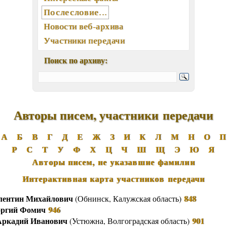
Послесловие...
Новости веб-архива
Участники передачи
География писем
Поиск по архиву:
Статьи, интервью, книги
Отклики, воспоминания
Ключевые слова (хештеги)
Мелодии экрана и сцены
Авторы писем, участники передачи
Памятные даты августа
А
Б
В
Г
Д
Е
Ж
З
И
К
Л
М
Н
О
П
Песни, мелодии
Р
С
Т
У
Ф
Х
Ц
Ч
Ш
Щ
Э
Ю
Я
Вокалисты
Авторы писем, не указавшие фамилии
Композиторы
Интерактивная карта участников передачи
Поэты
Музыканты
лентин Михайлович
848
(
Обнинск
, Калужская область)
оргий Фомич
946
Ансамбли, оркестры, хоры
Аркадий Иванович
901
(
Устюжна
, Волгоградская область)
Из фонотеки «Встречи...»