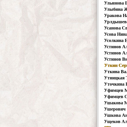
Ульянова 
Улыбина Ж
Уракова Н
Урлдышева
Усанова С
Усова Нин
Усолкина 
Устинов А
Устинов А
Устинов В
Уткин Сер
Уткина Ва
Утницкая 
Уточкина 
Уфимцев 
Уфимцев С
Ушакова М
Ушерович 
Ушкова Ан
Ущеков Ал