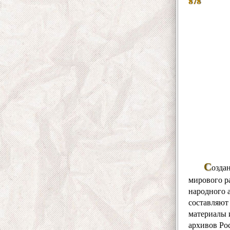
878
С
озда
мирового р
народного 
составляют
материалы 
архивов Ро