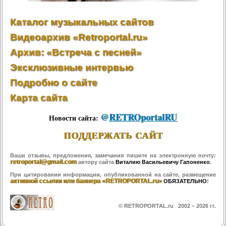
Каталог музыкальных сайтов
Видеоархив «Retroportal.ru»
Архив: «Встреча с песней»
Эксклюзивные интервью
Подробно о сайте
Карта сайта
@
RETROportalRU
Новости сайта:
ПОДДЕРЖАТЬ САЙТ
Ваши отзывы, предложения, замечания пишите на электронную почту:
retroportal@gmail.com
автору сайта
Виталию Васильевичу Гапоненко
.
При цитировании информации, опубликованной на сайте, размещение
активной ссылки или баннера «RETROPORTAL.ru»
ОБЯЗАТЕЛЬНО
!
© RETROPORTAL.ru 2002 –
2026 гг.