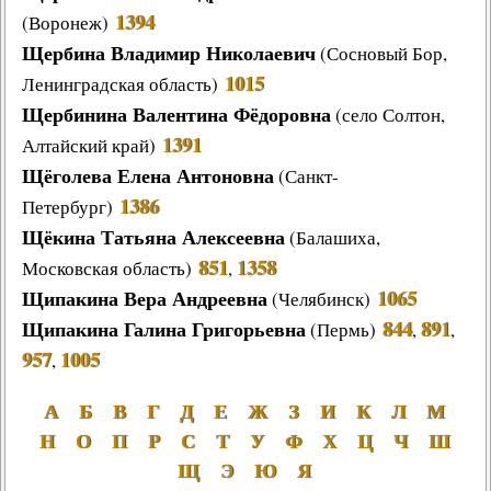
1394
(
Воронеж
)
Щербина Владимир Николаевич
(
Сосновый Бор
,
1015
Ленинградская область)
Щербинина Валентина Фёдоровна
(
село Солтон,
1391
Алтайский край
)
Щёголева Елена Антоновна
(
Санкт-
1386
Петербург
)
Щёкина Татьяна Алексеевна
(
Балашиха,
851
1358
Московская область
)
,
Щипакина Вера Андреевна
1065
(
Челябинск
)
Щипакина Галина Григорьевна
844
891
(
Пермь
)
,
,
957
1005
,
А
Б
В
Г
Д
Е
Ж
З
И
К
Л
М
Н
О
П
Р
С
Т
У
Ф
Х
Ц
Ч
Ш
Щ
Э
Ю
Я