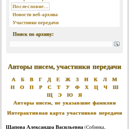
Послесловие...
Новости веб-архива
Участники передачи
География писем
Поиск по архиву:
Статьи, интервью, книги
Отклики, воспоминания
Ключевые слова (хештеги)
Мелодии экрана и сцены
Авторы писем, участники передачи
Памятные даты августа
А
Песни, мелодии
Б
В
Г
Д
Е
Ж
З
И
К
Л
М
Н
О
П
Р
С
Т
У
Ф
Х
Ц
Ч
Ш
Вокалисты
Щ
Э
Ю
Я
Композиторы
Авторы писем, не указавшие фамилии
Поэты
Музыканты
Интерактивная карта участников передачи
Ансамбли, оркестры, хоры
Щапова Александра Васильевна
(
Собинка,
Из фонотеки «Встречи...»