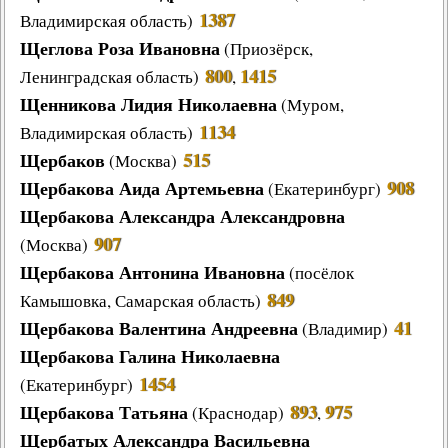
1387
Владимирская область
)
Другие работы В.В.Татарского
Щеглова Роза Ивановна
(
Приозёрск
,
Из архива «Радио России»
800
1415
Ленинградская область)
,
Предтеча «Встречи с песней»
Щенникова Лидия Николаевна
(
Муром
,
1134
Владимирская область)
Щербаков
515
(
Москва
)
Щербакова Аида Артемьевна
908
(
Екатеринбург
)
Щербакова Александра Александровна
907
(
Москва
)
Щербакова Антонина Ивановна
(
посёлок
849
Камышовка
, Самарская область)
Щербакова Валентина Андреевна
41
(
Владимир
)
Щербакова Галина Николаевна
1454
(
Екатеринбург
)
Щербакова Татьяна
893
975
(
Краснодар
)
,
Щербатых Александра Васильевна